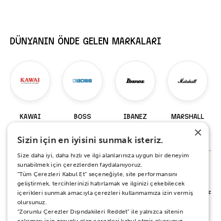
DÜNYANIN ÖNDE GELEN MARKALARI
KAWAI
BOSS
IBANEZ
MARSHALL
×
98 Ürün
229 Ürün
919 Ürün
147 Ürün
Sizin için en iyisini sunmak isteriz.
Size daha iyi, daha hızlı ve ilgi alanlarınıza uygun bir deneyim
sunabilmek için çerezlerden faydalanıyoruz.
“Tüm Çerezleri Kabul Et” seçeneğiyle, site performansını
%100 MEMNUNİYET SÖZÜ
geliştirmek, tercihlerinizi hatırlamak ve ilginizi çekebilecek
Alışverişiniz sırasında ya da sonrasında koşulsuz mutluluğunuz için yanınızdayız.
içerikleri sunmak amacıyla çerezleri kullanmamıza izin vermiş
Her ne sebeple olursa olsun 15 gün boyunca iade ve değişim garantisi Zuhal
olursunuz.
Müzik güvencesinde.
“Zorunlu Çerezler Dışındakileri Reddet” ile yalnızca sitenin