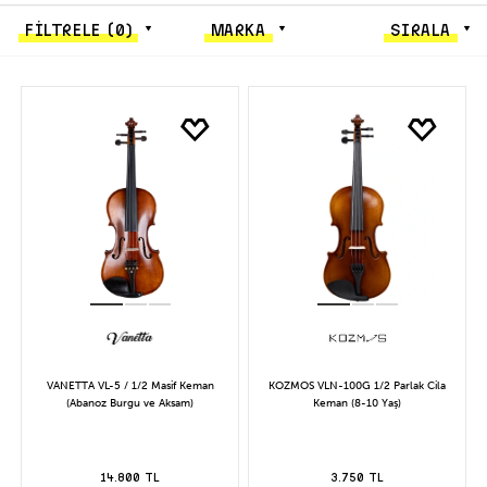
FİLTRELE
(0)
MARKA
SIRALA
VANETTA VL-5 / 1/2 Masif Keman
KOZMOS VLN-100G 1/2 Parlak Cila
(Abanoz Burgu ve Aksam)
Keman (8-10 Yaş)
14.800 TL
3.750 TL