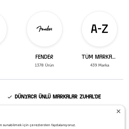
FENDER
Tüm Markalar
1378 Ürün
439 Marka
Dünyaca Ünlü Markalar Zuhal’de
Fender, Kawai, Ibanez, Roland, Tama, Pearl gibi dünyanın en
×
prestijli markalarının Türkiye’deki tek yetkili distribütörü Zuhal
Müzik.
eyim sunabilmek için çerezlerden faydalanıyoruz.