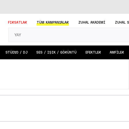
FIRSATLAR
TÜM
KAMPANYALAR
ZUHAL AKADEMİ
ZUHAL 
STÜDYO / DJ
SES / IŞIK / GÖRÜNTÜ
EFEKTLER
AMFİLER