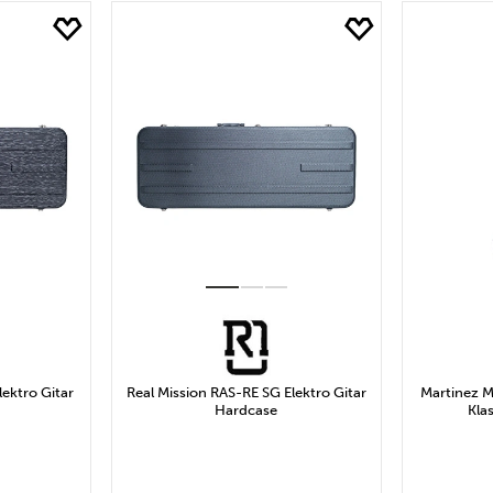
2.509₺ ile 5.018₺ Arası
5.018₺ ile 7.528₺ Arası
ı
10.037₺ ile 12.546₺ Arası
lektro Gitar
Real Mission RAS-RE SG Elektro Gitar
Martinez M
Hardcase
Kla