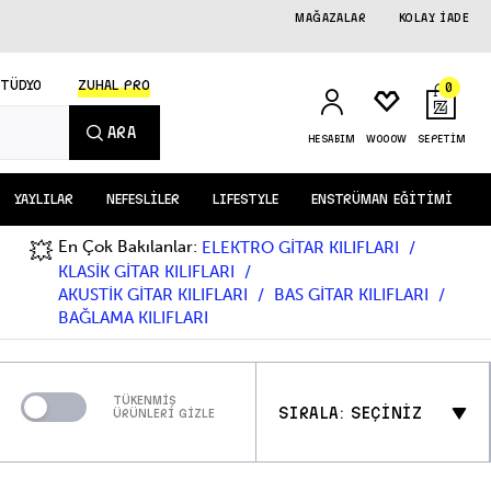
MAĞAZALAR
KOLAY İADE
STÜDYO
ZUHAL PRO
0
ARA
HESABIM
WOOOW
SEPETİM
YAYLILAR
NEFESLİLER
LIFESTYLE
ENSTRÜMAN EĞİTİMİ
En Çok Bakılanlar:
💥
ELEKTRO GİTAR KILIFLARI
KLASİK GİTAR KILIFLARI
AKUSTİK GİTAR KILIFLARI
BAS GİTAR KILIFLARI
BAĞLAMA KILIFLARI
TÜKENMİŞ
SIRALA: SEÇİNİZ
ÜRÜNLERİ GİZLE