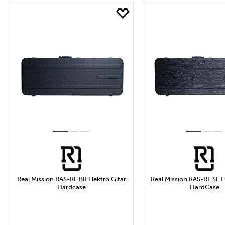
Fİyat
2.509₺ ve Altı
7.528₺ ile 10.037₺ Aras
12.546₺ ve Üzeri
Uygula
Real Mission RAS-RE BK Elektro Gitar
Real Mission RAS-RE SL E
Hardcase
HardCase