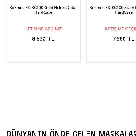
Kozmos KS-KC100 Gold Elektro Gitar
Kozmos KS-KC100 Siyah E
HardCase
HardCase
İLETİŞİME GEÇİNİZ
İLETİŞİME GEÇİ
8.530 TL
7.690 TL
STOĞA GELİNCE
STOĞA GELİN
HABER VER
HABER VER
DÜNYANIN ÖNDE GELEN MARKALA