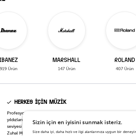
IBANEZ
MARSHALL
ROLAND
919 Ürün
147 Ürün
407 Ürün
Herkes için Müzik
Profesyonel seviyeden başlangıç seviyesine, müzik dünyasının
yıldızlarının tercih ettiği en prestijli modellerden başlangıç
Sizin için en iyisini sunmak isteriz.
seviyesi için en doğru seçeneklere… Onbinlerce enstrüman
Size daha iyi, daha hızlı ve ilgi alanlarınıza uygun bir den
Zuhal Müzik’te.