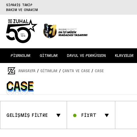
SİPARİŞ TAKİP
BAKIM VE ONARIM
PİYANOLAR
GİTARLAR
DAVUL VE PERKÜSYON
KLAVYELER
/
/
/
ANASAYFA
GİTARLAR
ÇANTA VE CASE
CASE
CASE
CASE
GELİŞMİŞ FİLTRE
Fİyat