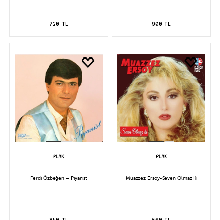
720 TL
900 TL
Ferdi Özbeğen – Piyanist
Muazzez Ersoy-Seven Olmaz Ki
840 TL
560 TL