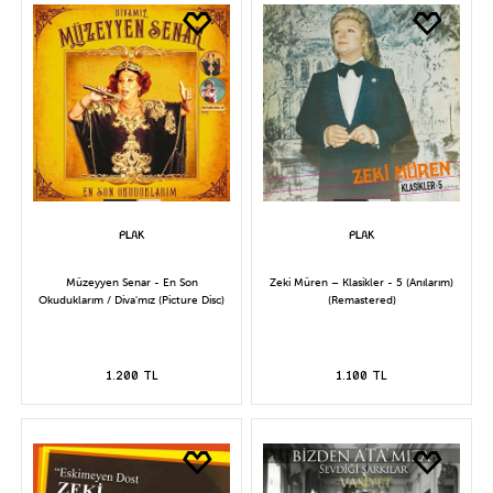
Müzeyyen Senar - En Son
Zeki Müren – Klasikler - 5 (Anılarım)
Okuduklarım / Diva'mız (Picture Disc)
(Remastered)
1.200 TL
1.100 TL