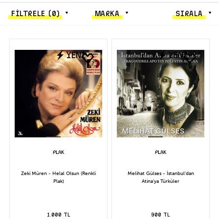
FİLTRELE
(0)
MARKA
SIRALA
YENİ
YENİ
Zeki Müren - Helal Olsun (Renkli
Melihat Gülses - İstanbul'dan
Plak)
Atina'ya Türküler
1.000 TL
900 TL