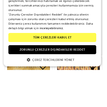
geliştirmek, tercihlerinizi hatırlamak ve ilginizi çekebilecek
içerikleri sunmak amacıyla çerezleri kullanmamıza izin vermiş
olursunuz.
“Zorunlu Çerezler Dışındakileri Reddet” ile yalnızca sitenin
çalışması için zorunlu olan çerezleri kabul etmiş olursunuz.
Dilerseniz çerez kullanımını tamamen reddedebilirsiniz. Daha
detaylı bilgi almak için
inceleyebilirsiniz.
Zeki Müren - Seçmeler
Yeşilçam Şarkıları Vol. 2 - Yeşilçam
Aşk Şarkıları
TÜM ÇEREZLERİ KABUL ET
900 TL
900 TL
ZORUNLU ÇEREZLER DIŞINDAKILERI REDDET
ÇEREZ TERCIHLERINI YÖNET