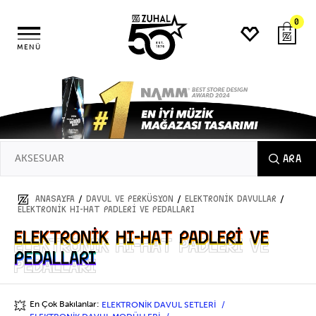
0
MENÜ
ARA
/
/
/
ANASAYFA
DAVUL ve PERKÜSYON
ELEKTRONİK DAVULLAR
ELEKTRONİK HI-HAT PADLERİ VE PEDALLARI
ELEKTRONİK HI-HAT PADLERİ VE
ELEKTRONİK HI-HAT PADLERİ VE
PEDALLARI
PEDALLARI
En Çok Bakılanlar:
ELEKTRONİK DAVUL SETLERİ
💥