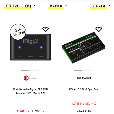
FİLTRELE
(0)
MARKA
SIRALA
-25%
İNDİRİM
IK Multimedia iRig MIDI 2 MIDI
ROLAND SBX-1 Sync Box
Arabirimi (iOS, Mac & PC)
İLETİŞİME GEÇİNİZ
5.025 TL
6.700 TL
25.200 TL