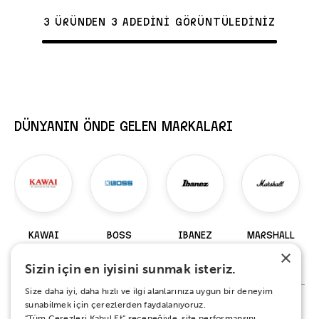
3 ÜRÜNDEN 3 ADEDİNİ GÖRÜNTÜLEDİNİZ
DÜNYANIN ÖNDE GELEN MARKALARI
KAWAI
BOSS
IBANEZ
MARSHALL
×
98 Ürün
229 Ürün
919 Ürün
147 Ürün
Sizin için en iyisini sunmak isteriz.
Size daha iyi, daha hızlı ve ilgi alanlarınıza uygun bir deneyim
sunabilmek için çerezlerden faydalanıyoruz.
“Tüm Çerezleri Kabul Et” seçeneğiyle, site performansını