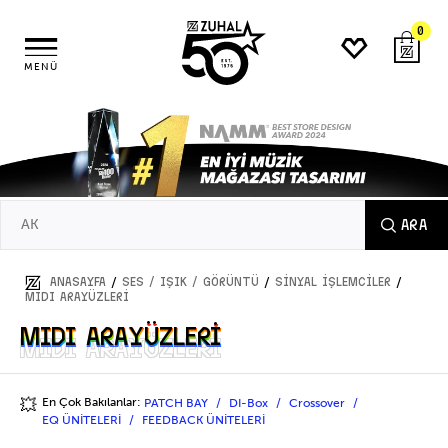
0
MENÜ
ARA
/
/
/
ANASAYFA
SES / IŞIK / GÖRÜNTÜ
SİNYAL İŞLEMCİLER
MIDI ARAYÜZLERİ
MIDI ARAYÜZLERİ
MIDI ARAYÜZLERİ
En Çok Bakılanlar:
PATCH BAY
DI-Box
Crossover
💥
EQ ÜNİTELERİ
FEEDBACK ÜNİTELERİ