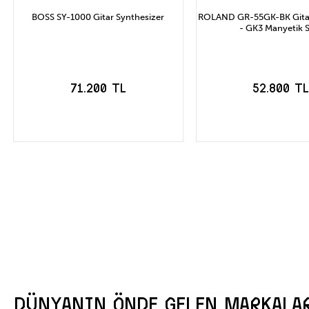
BOSS SY-1000 Gitar Synthesizer
ROLAND GR-55GK-BK Gitar
- GK3 Manyetik S
71.200 TL
52.800 T
SEPETE EKLE
SEPETE EK
DÜNYANIN ÖNDE GELEN MARKALA