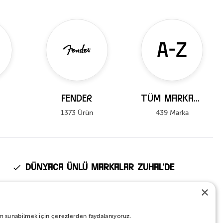
FENDER
Tüm Markalar
1373 Ürün
439 Marka
Dünyaca Ünlü Markalar Zuhal’de
Fender, Kawai, Ibanez, Roland, Tama, Pearl gibi dünyanın en
×
prestijli markalarının Türkiye’deki tek yetkili distribütörü Zuhal
Müzik.
eyim sunabilmek için çerezlerden faydalanıyoruz.