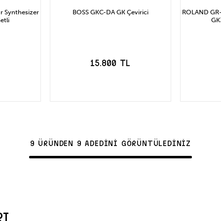
 Synthesizer
BOSS GKC-DA GK Çevirici
ROLAND GR-5
etli
GK3
L
15.800 TL
LE
SEPETE EKLE
S
9 ÜRÜNDEN 9 ADEDİNİ GÖRÜNTÜLEDİNİZ
RI