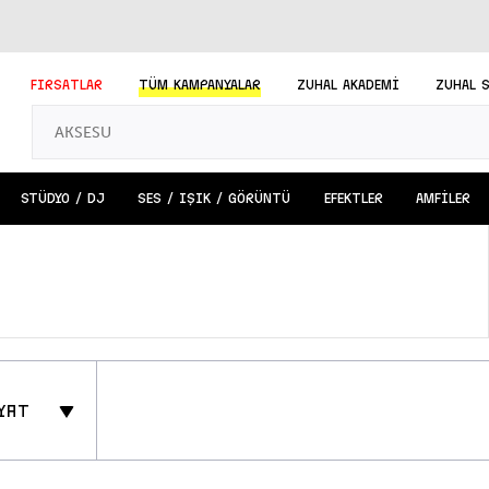
FIRSATLAR
TÜM
KAMPANYALAR
ZUHAL AKADEMİ
ZUHAL 
STÜDYO / DJ
SES / IŞIK / GÖRÜNTÜ
EFEKTLER
AMFİLER
yat