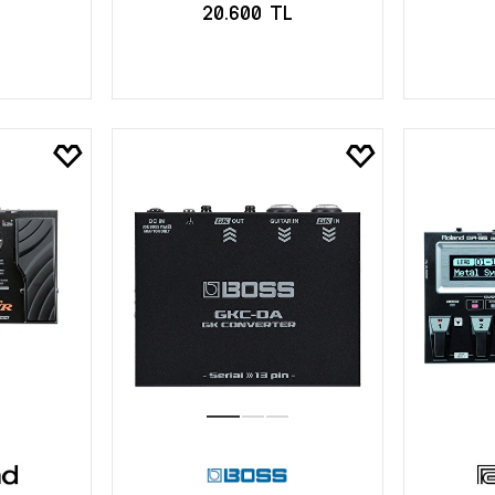
L
20.600 TL
LE
SEPETE EKLE
S