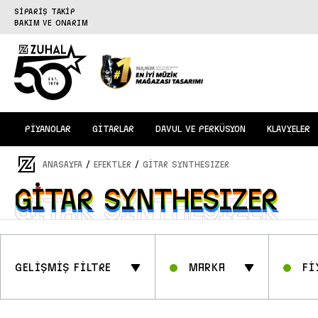
SİPARİŞ TAKİP
BAKIM VE ONARIM
PİYANOLAR
GİTARLAR
DAVUL VE PERKÜSYON
KLAVYELER
/
/
ANASAYFA
EFEKTLER
GİTAR SYNTHESIZER
GİTAR SYNTHESIZER
GİTAR SYNTHESIZER
GELİŞMİŞ FİLTRE
Marka
Fİ