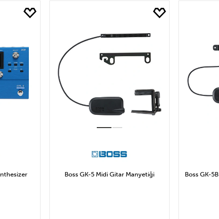
yat
SS
6.931₺ ve Altı
6.931₺ ile 13.862₺ Arası
13.86
20.794₺ ile 27.725₺ Arası
27.725₺ ile 34.656₺ Arası
34.656₺ ve Üzeri
Uygula
nthesizer
Boss GK-5 Midi Gitar Manyetiği
Boss GK-5B 