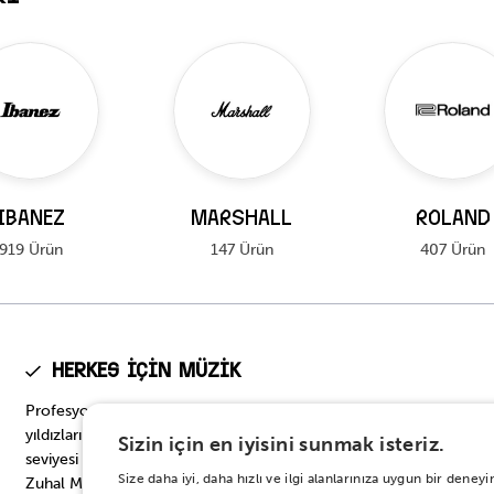
IBANEZ
MARSHALL
ROLAND
919 Ürün
147 Ürün
407 Ürün
Herkes için Müzik
Profesyonel seviyeden başlangıç seviyesine, müzik dünyasının
yıldızlarının tercih ettiği en prestijli modellerden başlangıç
Sizin için en iyisini sunmak isteriz.
seviyesi için en doğru seçeneklere… Onbinlerce enstrüman
Size daha iyi, daha hızlı ve ilgi alanlarınıza uygun bir den
Zuhal Müzik’te.