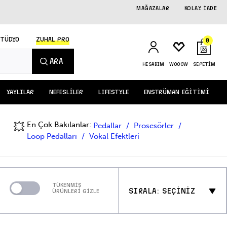
MAĞAZALAR
KOLAY İADE
STÜDYO
ZUHAL PRO
0
ARA
HESABIM
WOOOW
SEPETİM
YAYLILAR
NEFESLİLER
LIFESTYLE
ENSTRÜMAN EĞİTİMİ
En Çok Bakılanlar:
💥
Pedallar
Prosesörler
Loop Pedalları
Vokal Efektleri
TÜKENMİŞ
SIRALA: SEÇİNİZ
ÜRÜNLERİ GİZLE