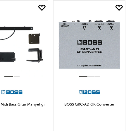
2₺ ile 20.794₺ Arası
Midi Bass Gitar Manyetiği
BOSS GKC-AD GK Converter