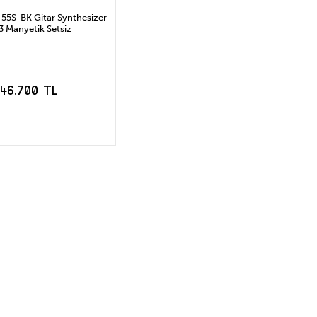
5S-BK Gitar Synthesizer -
 Manyetik Setsiz
46.700 TL
EPETE EKLE