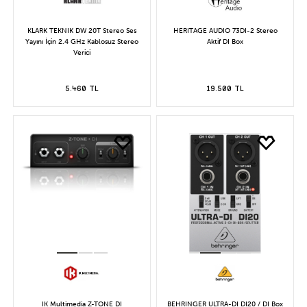
KLARK TEKNIK DW 20T Stereo Ses
HERITAGE AUDIO 73DI-2 Stereo
Yayını İçin 2.4 GHz Kablosuz Stereo
Aktif DI Box
Verici
5.460 TL
19.500 TL
IK Multimedia Z-TONE DI
BEHRINGER ULTRA-DI DI20 / DI Box