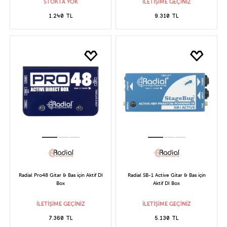
STOKTA YOK
İLETİŞİME GEÇİNİZ
1.240 TL
9.310 TL
Radial Pro48 Gitar & Bas için Aktif DI
Radial SB-1 Active Gitar & Bas için
Box
Aktif DI Box
İLETİŞİME GEÇİNİZ
İLETİŞİME GEÇİNİZ
7.360 TL
5.130 TL