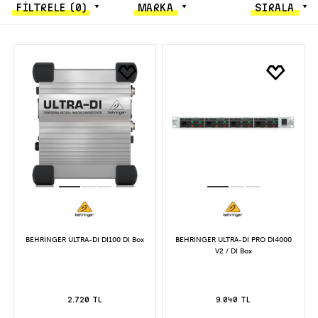
FİLTRELE
(0)
MARKA
SIRALA
BEHRINGER ULTRA-DI DI100 DI Box
BEHRINGER ULTRA-DI PRO DI4000
V2 / DI Box
2.720 TL
9.040 TL