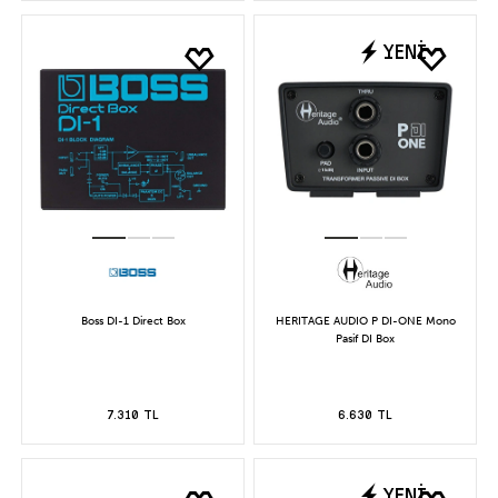
YENİ
Boss DI-1 Direct Box
HERITAGE AUDIO P DI-ONE Mono
Pasif DI Box
7.310 TL
6.630 TL
YENİ