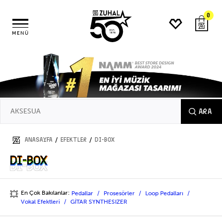
0
MENÜ
ARA
/
/
ANASAYFA
EFEKTLER
DI-Box
DI-Box
DI-Box
En Çok Bakılanlar:
Pedallar
Prosesörler
Loop Pedalları
💥
Vokal Efektleri
GİTAR SYNTHESIZER