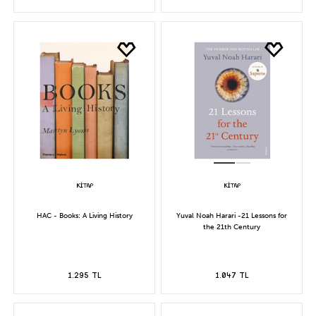
HAC - Books: A Living History
Yuval Noah Harari -21 Lessons for
the 21th Century
1.295 TL
1.047 TL