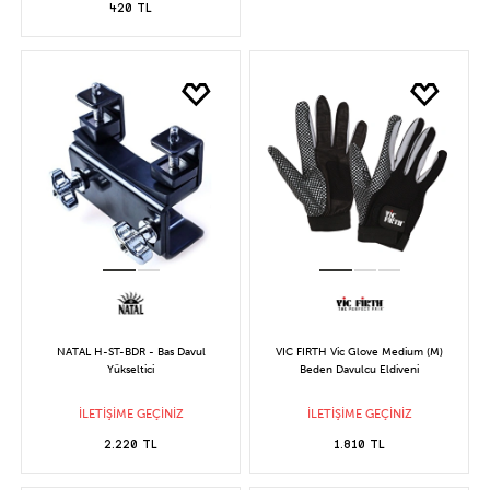
420 TL
NATAL H-ST-BDR - Bas Davul
VIC FIRTH Vic Glove Medium (M)
Yükseltici
Beden Davulcu Eldiveni
İLETİŞİME GEÇİNİZ
İLETİŞİME GEÇİNİZ
2.220 TL
1.810 TL