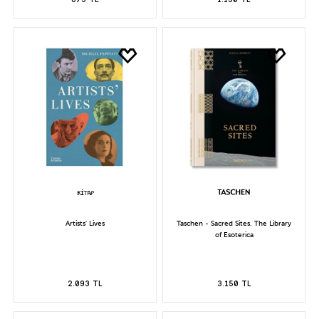
Artists' Lives
Taschen - Sacred Sites. The Library
of Esoterica
2.093 TL
3.150 TL