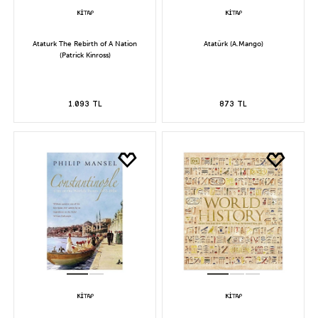
Ataturk The Rebirth of A Nation
Atatürk (A.Mango)
(Patrick Kinross)
1.093 TL
873 TL