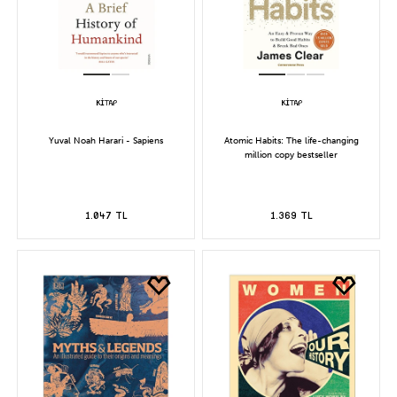
Yuval Noah Harari - Sapiens
Atomic Habits: The life-changing
million copy bestseller
1.047 TL
1.369 TL