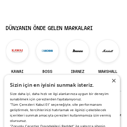
DÜNYANIN ÖNDE GELEN MARKALARI
KAWAI
BOSS
IBANEZ
MARSHALL
×
98 Ürün
229 Ürün
917 Ürün
147 Ürün
Sizin için en iyisini sunmak isteriz.
Size daha iyi, daha hızlı ve ilgi alanlarınıza uygun bir deneyim
sunabilmek için çerezlerden faydalanıyoruz.
“Tüm Çerezleri Kabul Et” seçeneğiyle, site performansını
%100 MEMNUNİYET SÖZÜ
geliştirmek, tercihlerinizi hatırlamak ve ilginizi çekebilecek
Alışverişiniz sırasında ya da sonrasında koşulsuz mutluluğunuz için yanınızdayız.
içerikleri sunmak amacıyla çerezleri kullanmamıza izin vermiş
Her ne sebeple olursa olsun 15 gün boyunca iade ve değişim garantisi Zuhal
olursunuz.
Müzik güvencesinde.
“Zorunlu Çerezler Dışındakileri Reddet” ile yalnızca sitenin