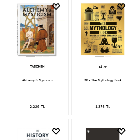
Alchemy & Mysticism
DK - The Mythology Book
2.220 TL
1.376 TL