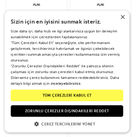
×
Ferdi Özbeğen – Yirminci Sanat Yılı
Muazzez Abacı-Sensiz Olmadı
Sizin için en iyisini sunmak isteriz.
Şan Konseri
Size daha iyi, daha hızlı ve ilgi alanlarınıza uygun bir deneyim
sunabilmek için çerezlerden faydalanıyoruz.
“Tüm Çerezleri Kabul Et” seçeneğiyle, site performansını
1.400 TL
560 TL
geliştirmek, tercihlerinizi hatırlamak ve ilginizi çekebilecek
içerikleri sunmak amacıyla çerezleri kullanmamıza izin vermiş
olursunuz.
“Zorunlu Çerezler Dışındakileri Reddet” ile yalnızca sitenin
çalışması için zorunlu olan çerezleri kabul etmiş olursunuz.
Dilerseniz çerez kullanımını tamamen reddedebilirsiniz. Daha
detaylı bilgi almak için
inceleyebilirsiniz.
TÜM ÇEREZLERİ KABUL ET
ZORUNLU ÇEREZLER DIŞINDAKILERI REDDET
ÇEREZ TERCIHLERINI YÖNET