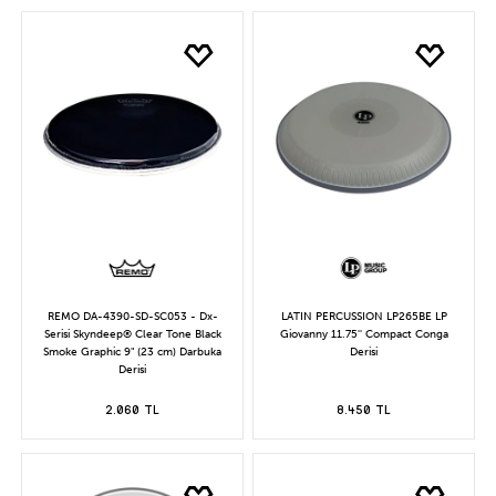
REMO DA-4390-SD-SC053 - Dx-
LATIN PERCUSSION LP265BE LP
Serisi Skyndeep® Clear Tone Black
Giovanny 11.75'' Compact Conga
Smoke Graphic 9" (23 cm) Darbuka
Derisi
Derisi
2.060 TL
8.450 TL