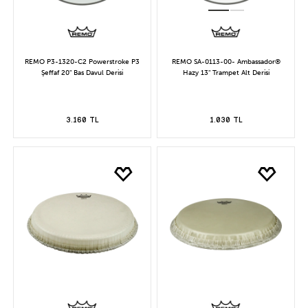
REMO P3-1320-C2 Powerstroke P3
REMO SA-0113-00- Ambassador®
Şeffaf 20" Bas Davul Derisi
Hazy 13" Trampet Alt Derisi
3.160 TL
1.030 TL