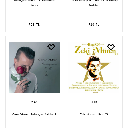
Müzeyyen Senar - 2. Dubleden
Çeşitli Sanatçılar - Atatürk'ün Sevdiği
Sonra
Şarkılar
720 TL
720 TL
Cem Adrian - Solmayan Şarkılar 2
Zeki Müren - Best Of