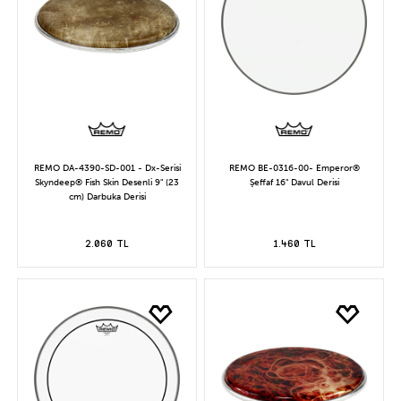
REMO DA-4390-SD-001 - Dx-Serisi
REMO BE-0316-00- Emperor®
Skyndeep® Fish Skin Desenli 9" (23
Şeffaf 16" Davul Derisi
cm) Darbuka Derisi
2.060 TL
1.460 TL