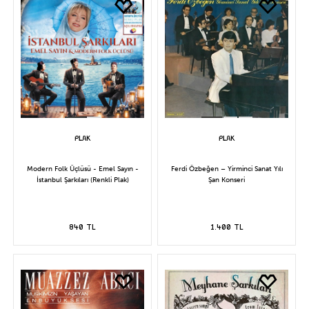
Modern Folk Üçlüsü - Emel Sayın -
Ferdi Özbeğen – Yirminci Sanat Yılı
İstanbul Şarkıları (Renkli Plak)
Şan Konseri
840 TL
1.400 TL