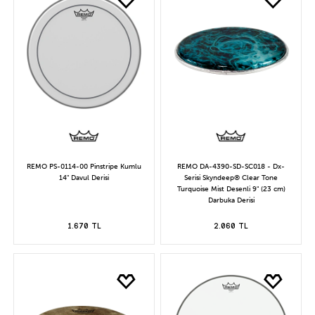
REMO PS-0114-00 Pinstripe Kumlu
REMO DA-4390-SD-SC018 - Dx-
14" Davul Derisi
Serisi Skyndeep® Clear Tone
Turquoise Mist Desenli 9" (23 cm)
Darbuka Derisi
1.670 TL
2.060 TL