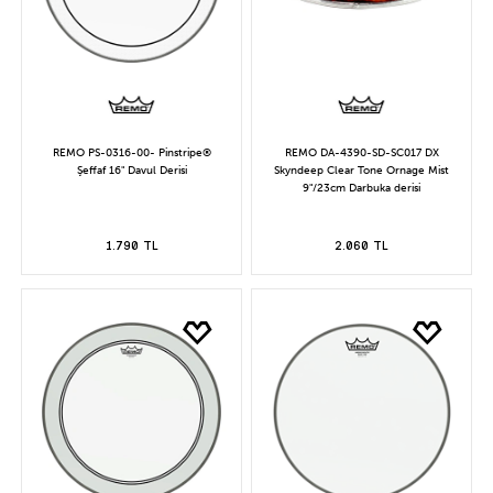
REMO PS-0316-00- Pinstripe®
REMO DA-4390-SD-SC017 DX
Şeffaf 16" Davul Derisi
Skyndeep Clear Tone Ornage Mist
9"/23cm Darbuka derisi
1.790 TL
2.060 TL