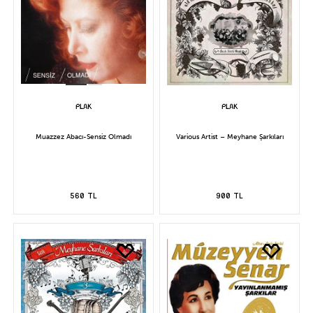
Muazzez Abacı-Sensiz Olmadı
Various Artist – Meyhane Şarkıları
560 TL
900 TL