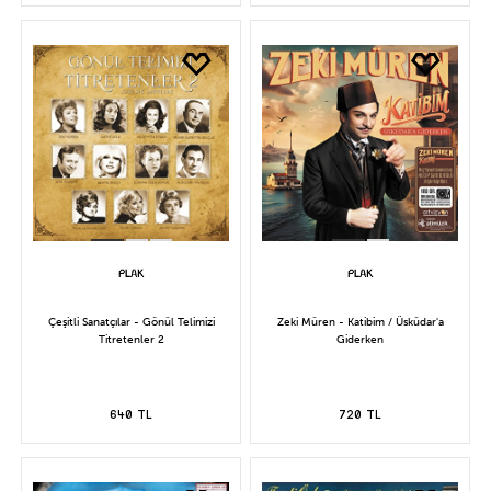
Çeşitli Sanatçılar - Gönül Telimizi
Zeki Müren - Katibim / Üsküdar'a
Titretenler 2
Giderken
640 TL
720 TL