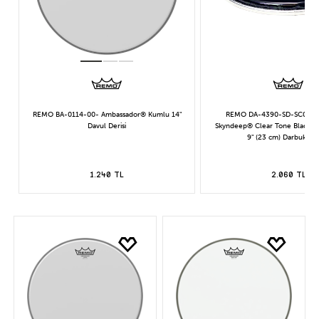
REMO BA-0114-00- Ambassador® Kumlu 14"
REMO DA-4390-SD-SC053 - 
Davul Derisi
Skyndeep® Clear Tone Black S
9" (23 cm) Darbuka De
1.240 TL
2.060 TL