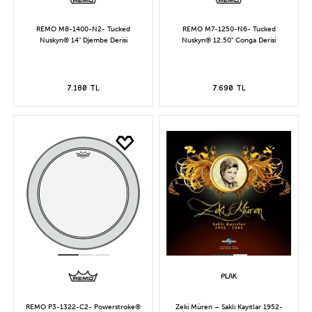
REMO M8-1400-N2- Tucked
REMO M7-1250-N6- Tucked
Nuskyn® 14" Djembe Derisi
Nuskyn® 12.50" Conga Derisi
7.180 TL
7.690 TL
REMO P3-1322-C2- Powerstroke®
Zeki Müren – Saklı Kayıtlar 1952-