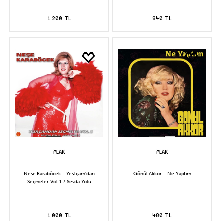
1.200 TL
840 TL
Neşe Karaböcek - Yeşilçam'dan
Gönül Akkor - Ne Yaptım
Seçmeler Vol.1 / Sevda Yolu
1.000 TL
480 TL