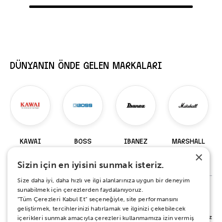
DÜNYANIN ÖNDE GELEN MARKALARI
KAWAI
BOSS
IBANEZ
MARSHALL
×
98 Ürün
229 Ürün
919 Ürün
147 Ürün
Sizin için en iyisini sunmak isteriz.
Size daha iyi, daha hızlı ve ilgi alanlarınıza uygun bir deneyim
sunabilmek için çerezlerden faydalanıyoruz.
“Tüm Çerezleri Kabul Et” seçeneğiyle, site performansını
%100 MEMNUNİYET SÖZÜ
geliştirmek, tercihlerinizi hatırlamak ve ilginizi çekebilecek
Alışverişiniz sırasında ya da sonrasında koşulsuz mutluluğunuz için yanınızdayız.
içerikleri sunmak amacıyla çerezleri kullanmamıza izin vermiş