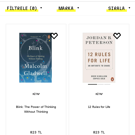
FİLTRELE
(0)
MARKA
SIRALA
Blink: The Power of Thinking
12 Rules for Life
Without Thinking
823 TL
823 TL