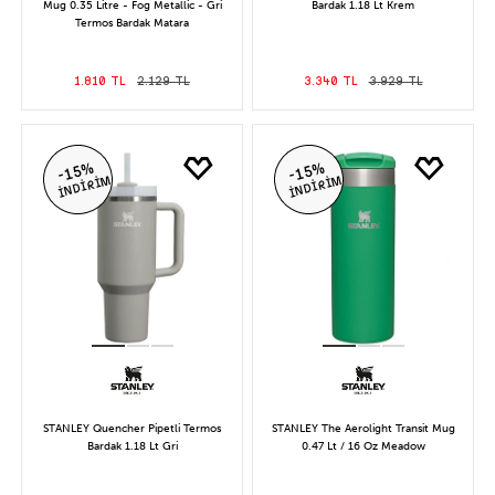
Mug 0.35 Litre - Fog Metallic - Gri
Bardak 1.18 Lt Krem
Termos Bardak Matara
1.810 TL
2.129 TL
3.340 TL
3.929 TL
-15%
-15%
İNDİRİM
İNDİRİM
STANLEY Quencher Pipetli Termos
STANLEY The Aerolight Transit Mug
Bardak 1.18 Lt Gri
0.47 Lt / 16 Oz Meadow