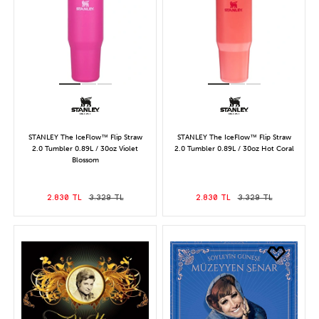
STANLEY The IceFlow™ Flip Straw
STANLEY The IceFlow™ Flip Straw
2.0 Tumbler 0.89L / 30oz Violet
2.0 Tumbler 0.89L / 30oz Hot Coral
Blossom
2.830 TL
3.329 TL
2.830 TL
3.329 TL