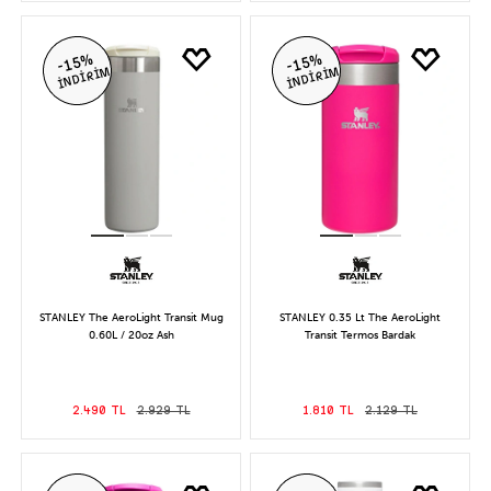
-15%
-15%
İNDİRİM
İNDİRİM
STANLEY The AeroLight Transit Mug
STANLEY 0.35 Lt The AeroLight
0.60L / 20oz Ash
Transit Termos Bardak
2.490 TL
2.929 TL
1.810 TL
2.129 TL