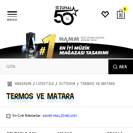
0
MENÜ
ARA
/
/
/
ANASAYFA
LIFESTYLE
OUTDOOR
TERMOS VE MATARA
TERMOS VE MATARA
TERMOS VE MATARA
En Çok Bakılanlar:
KAMP MALZEMELERİ
💥