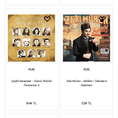
Çeşitli Sanatçılar - Gönül Telimizi
Zeki Müren - Katibim / Üsküdar'a
Titretenler 2
Giderken
640 TL
720 TL