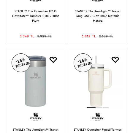
STANLEY The Quencher H2.O
STANLEY The AeroLight™ Transit
FlowState™ Tumbler 1.18L / 40oz
Mug. 35L / 12oz Shale Metallic
Plum
Matara
3.340 TL
3.929 TL
1.810 TL
2.129 TL
-15%
-15%
İNDİRİM
İNDİRİM
STANLEY The AeroLight™ Transit
STANLEY Quencher Pipetli Termos