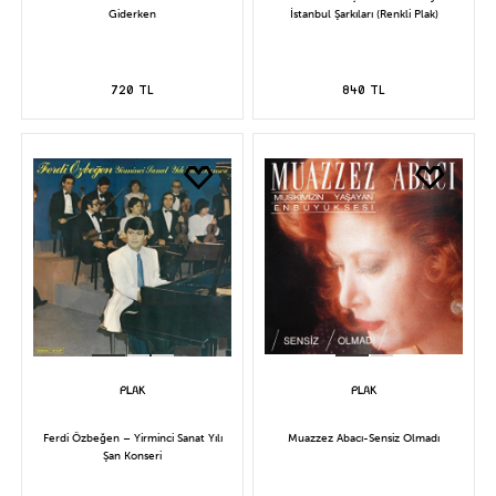
Giderken
İstanbul Şarkıları (Renkli Plak)
720 TL
840 TL
Ferdi Özbeğen – Yirminci Sanat Yılı
Muazzez Abacı-Sensiz Olmadı
Şan Konseri