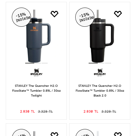
-15%
-15%
İNDİRİM
İNDİRİM
STANLEY The Quencher H2.O
STANLEY The Quencher H2.O
FlowState™ Tumbler 0.89L / 30oz
FlowState™ Tumbler 0.89L / 30oz
Twilight
Black 2.0
2.830 TL
3.329 TL
2.830 TL
3.329 TL