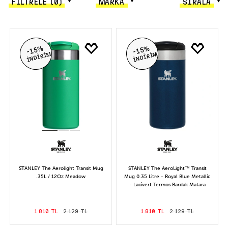
FİLTRELE
(0)
MARKA
SIRALA
-15%
-15%
İNDİRİM
İNDİRİM
STANLEY The Aerolight Transit Mug
STANLEY The AeroLight™ Transit
.35L / 12Oz Meadow
Mug 0.35 Litre - Royal Blue Metallic
- Lacivert Termos Bardak Matara
1.810 TL
2.129 TL
1.810 TL
2.129 TL