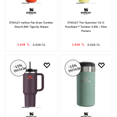
STANLEY Iceflow Flip Straw Tumbler
STANLEY The Quencher H2.O
30oz/0,89lt Tigerlily Matara
FlowState™ Tumbler 0.89L / 30oz
Pomelo
2.830 TL
3.329 TL
2.830 TL
3.329 TL
-15%
-15%
İNDİRİM
İNDİRİM