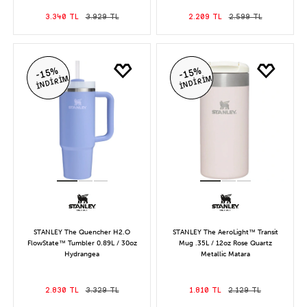
3.340 TL
3.929 TL
2.209 TL
2.599 TL
-15%
-15%
İNDİRİM
İNDİRİM
STANLEY The Quencher H2.O
STANLEY The AeroLight™ Transit
FlowState™ Tumbler 0.89L / 30oz
Mug .35L / 12oz Rose Quartz
Hydrangea
Metallic Matara
2.830 TL
3.329 TL
1.810 TL
2.129 TL