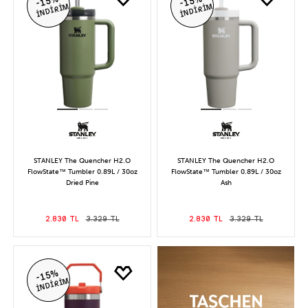
-15%
-15%
İNDİRİM
İNDİRİM
STANLEY The Quencher H2.O
STANLEY The Quencher H2.O
FlowState™ Tumbler 0.89L / 30oz
FlowState™ Tumbler 0.89L / 30oz
Dried Pine
Ash
2.830 TL
3.329 TL
2.830 TL
3.329 TL
-15%
İNDİRİM