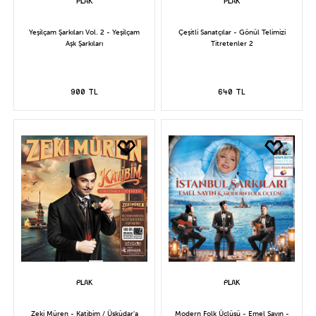
Yeşilçam Şarkıları Vol. 2 - Yeşilçam
Çeşitli Sanatçılar - Gönül Telimizi
Aşk Şarkıları
Titretenler 2
900 TL
640 TL
Zeki Müren - Katibim / Üsküdar'a
Modern Folk Üçlüsü - Emel Sayın -