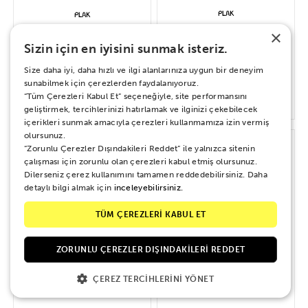
×
Bülent Ersoy – Bizim Hikayemiz
Zeki Müren – Zirvedeki Şarkılar
Sizin için en iyisini sunmak isteriz.
Size daha iyi, daha hızlı ve ilgi alanlarınıza uygun bir deneyim
sunabilmek için çerezlerden faydalanıyoruz.
“Tüm Çerezleri Kabul Et” seçeneğiyle, site performansını
700 TL
1.000 TL
geliştirmek, tercihlerinizi hatırlamak ve ilginizi çekebilecek
içerikleri sunmak amacıyla çerezleri kullanmamıza izin vermiş
olursunuz.
“Zorunlu Çerezler Dışındakileri Reddet” ile yalnızca sitenin
çalışması için zorunlu olan çerezleri kabul etmiş olursunuz.
Dilerseniz çerez kullanımını tamamen reddedebilirsiniz. Daha
detaylı bilgi almak için
inceleyebilirsiniz.
TÜM ÇEREZLERİ KABUL ET
ZORUNLU ÇEREZLER DIŞINDAKILERI REDDET
ÇEREZ TERCIHLERINI YÖNET