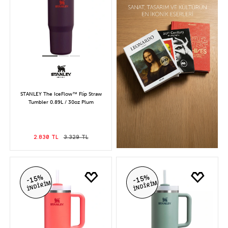
STANLEY The IceFlow™ Flip Straw
Tumbler 0.89L / 30oz Plum
2.830 TL
3.329 TL
-15%
-15%
İNDİRİM
İNDİRİM