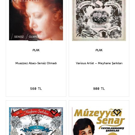
Muazzez Abacı-Sensiz Olmadı
Various Artist – Meyhane Şarkıları
560 TL
900 TL