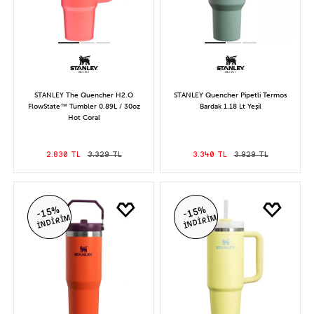
STANLEY The Quencher H2.O
STANLEY Quencher Pipetli Termos
FlowState™ Tumbler 0.89L / 30oz
Bardak 1.18 Lt Yeşil
Hot Coral
2.830 TL
3.329 TL
3.340 TL
3.929 TL
-15%
-15%
İNDİRİM
İNDİRİM