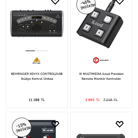
-45%
İNDİRİM
BEHRINGER XENYX CONTROL2USB
IK MULTIMEDIA iLoud Precision
Stüdyo Kontrol Ünitesi
Remote Monitör Kontroller
11.100 TL
3.965 TL
7.210 TL
-15%
İNDİRİM