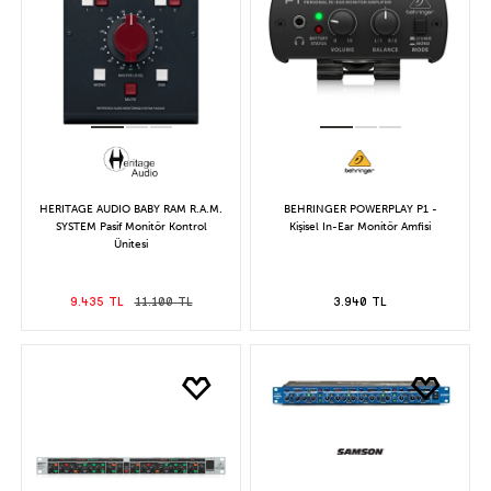
HERITAGE AUDIO BABY RAM R.A.M.
BEHRINGER POWERPLAY P1 -
SYSTEM Pasif Monitör Kontrol
Kişisel In-Ear Monitör Amfisi
Ünitesi
9.435 TL
11.100 TL
3.940 TL