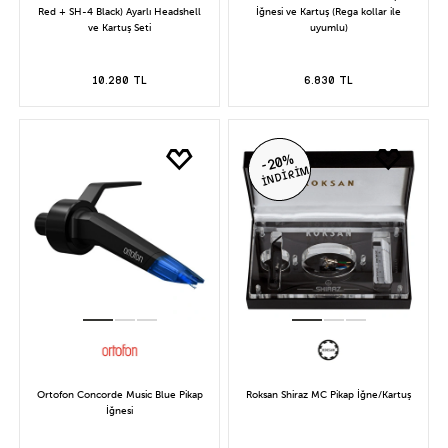
Red + SH-4 Black) Ayarlı Headshell
İğnesi ve Kartuş (Rega kollar ile
ve Kartuş Seti
uyumlu)
10.280 TL
6.830 TL
-20%
İNDİRİM
Ortofon Concorde Music Blue Pikap
Roksan Shiraz MC Pikap İğne/Kartuş
İğnesi