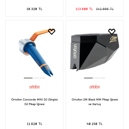
18.320 TL
113.600 TL
142.000 TL
Ortofon Concorde MKII DJ (Single)
Ortofon 2M Black MM Pikap İğnesi
DJ Pikap İğnesi
ve Kartuş
11.620 TL
40.150 TL