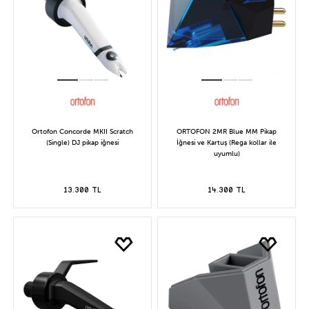
Ortofon Concorde MKII Scratch
ORTOFON 2MR Blue MM Pikap
(Single) DJ pikap iğnesi
İğnesi ve Kartuş (Rega kollar ile
uyumlu)
13.300 TL
14.300 TL