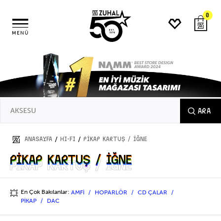
0
MENÜ
ARA
/
/
ANASAYFA
HI-FI
PİKAP KARTUŞ / İĞNE
PİKAP KARTUŞ / İĞNE
PİKAP KARTUŞ / İĞNE
En Çok Bakılanlar:
AMFİ
HOPARLÖR
CD ÇALAR
💥
PİKAP
DAC