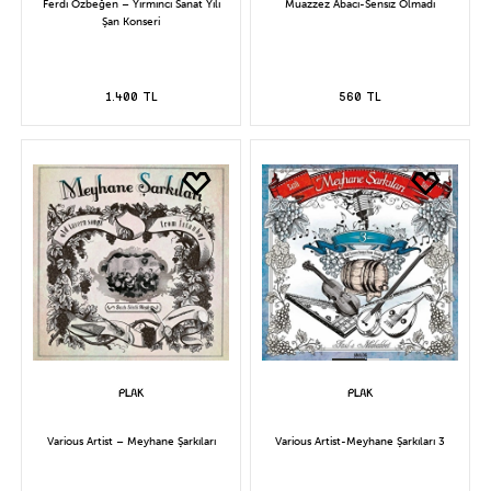
Ferdi Özbeğen – Yirminci Sanat Yılı
Muazzez Abacı-Sensiz Olmadı
Şan Konseri
1.400 TL
560 TL
Various Artist – Meyhane Şarkıları
Various Artist-Meyhane Şarkıları 3