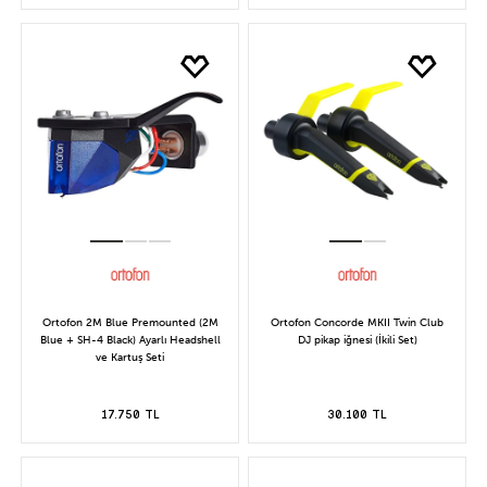
Ortofon 2M Blue Premounted (2M
Ortofon Concorde MKII Twin Club
Blue + SH-4 Black) Ayarlı Headshell
DJ pikap iğnesi (İkili Set)
ve Kartuş Seti
17.750 TL
30.100 TL