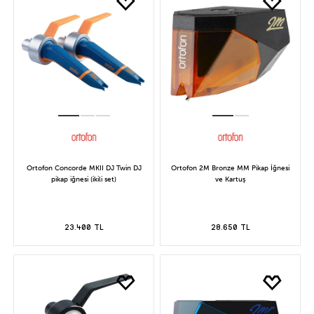
Ortofon Concorde MKII DJ Twin DJ
Ortofon 2M Bronze MM Pikap İğnesi
pikap iğnesi (ikili set)
ve Kartuş
23.400 TL
28.650 TL