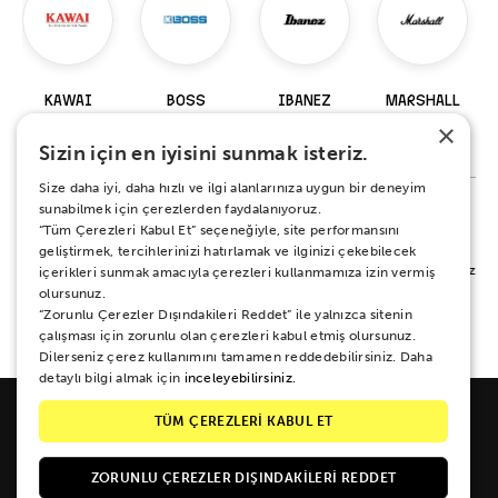
KAWAI
BOSS
IBANEZ
MARSHALL
×
98 Ürün
229 Ürün
919 Ürün
147 Ürün
Sizin için en iyisini sunmak isteriz.
Size daha iyi, daha hızlı ve ilgi alanlarınıza uygun bir deneyim
sunabilmek için çerezlerden faydalanıyoruz.
“Tüm Çerezleri Kabul Et” seçeneğiyle, site performansını
%100 MEMNUNİYET SÖZÜ
geliştirmek, tercihlerinizi hatırlamak ve ilginizi çekebilecek
Alışverişiniz sırasında ya da sonrasında koşulsuz mutluluğunuz için yanınızdayız.
içerikleri sunmak amacıyla çerezleri kullanmamıza izin vermiş
Her ne sebeple olursa olsun 15 gün boyunca iade ve değişim garantisi Zuhal
olursunuz.
Müzik güvencesinde.
“Zorunlu Çerezler Dışındakileri Reddet” ile yalnızca sitenin
çalışması için zorunlu olan çerezleri kabul etmiş olursunuz.
Dilerseniz çerez kullanımını tamamen reddedebilirsiniz. Daha
detaylı bilgi almak için
inceleyebilirsiniz.
TÜM ÇEREZLERİ KABUL ET
ZORUNLU ÇEREZLER DIŞINDAKILERI REDDET
Galipdede Cad. No: 33 Tünel / Beyoğlu / İSTANBUL