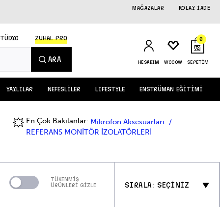
MAĞAZALAR
KOLAY İADE
STÜDYO
ZUHAL PRO
0
ARA
HESABIM
WOOOW
SEPETİM
YAYLILAR
NEFESLİLER
LIFESTYLE
ENSTRÜMAN EĞİTİMİ
En Çok Bakılanlar:
💥
Mikrofon Aksesuarları
REFERANS MONİTÖR İZOLATÖRLERİ
TÜKENMİŞ
SIRALA: SEÇİNİZ
ÜRÜNLERİ GİZLE