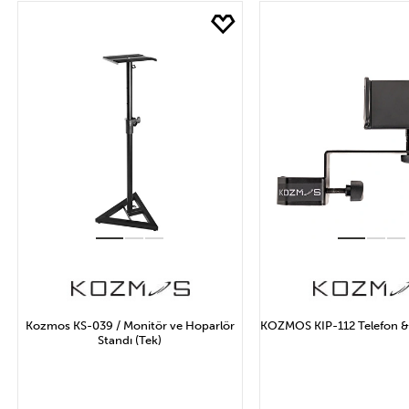
Marka
Fİ
IK Multimedia
Uygula
Kozmos KS-039 / Monitör ve Hoparlör
KOZMOS KIP-112 Telefon & 
Standı (Tek)