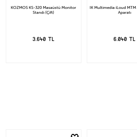
KOZMOS KS-320 Masaüstü Monitor
IK Multimedia iLoud MTM
Standı (Çift)
Aparatı
3.640 TL
6.040 TL
SEPETE EKLE
SEPETE EK