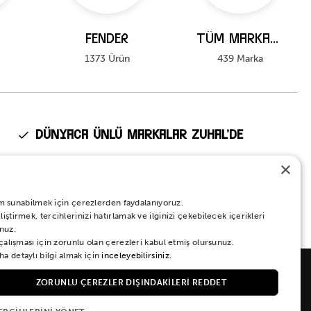
FENDER
Tüm Markalar
1373 Ürün
439 Marka
Dünyaca Ünlü Markalar Zuhal’de
Fender, Kawai, Ibanez, Roland, Tama, Pearl gibi dünyanın en
×
prestijli markalarının Türkiye’deki tek yetkili distribütörü Zuhal
Müzik.
eyim sunabilmek için çerezlerden faydalanıyoruz.
ştirmek, tercihlerinizi hatırlamak ve ilginizi çekebilecek içerikleri
nuz.
 çalışması için zorunlu olan çerezleri kabul etmiş olursunuz.
a detaylı bilgi almak için
inceleyebilirsiniz.
ZORUNLU ÇEREZLER DIŞINDAKILERI REDDET