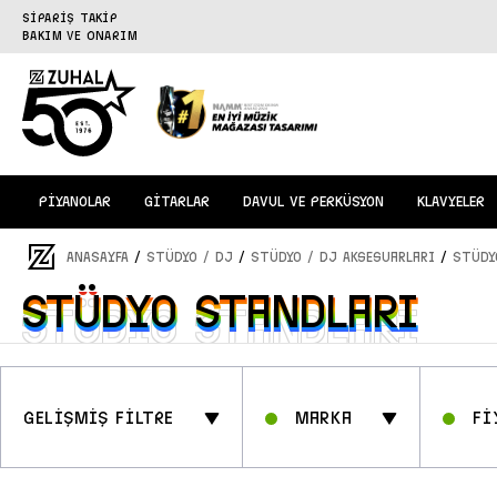
SİPARİŞ TAKİP
BAKIM VE ONARIM
PİYANOLAR
GİTARLAR
DAVUL VE PERKÜSYON
KLAVYELER
/
/
/
ANASAYFA
STÜDYO / DJ
Stüdyo / DJ Aksesuarları
Stüdy
Stüdyo Standları
Stüdyo Standları
GELİŞMİŞ FİLTRE
Marka
Fİ