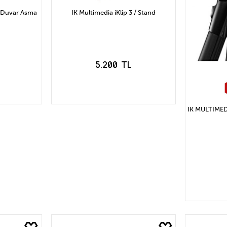
 Duvar Asma
IK Multimedia iKlip 3 / Stand
5.200 TL
IK MULTIMEDIA
LE
SEPETE EKLE
S