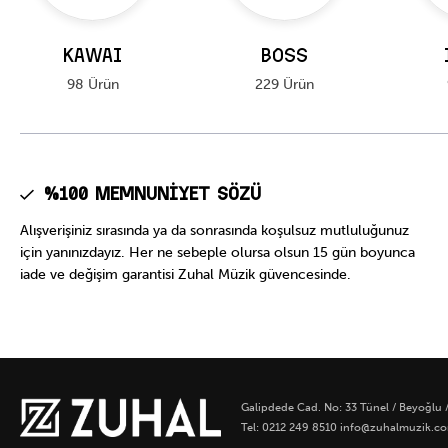
KAWAI
BOSS
98 Ürün
229 Ürün
%100 Memnuniyet Sözü
Alışverişiniz sırasında ya da sonrasında koşulsuz mutluluğunuz
için yanınızdayız. Her ne sebeple olursa olsun 15 gün boyunca
iade ve değişim garantisi Zuhal Müzik güvencesinde.
Galipdede Cad. No: 33 Tünel / Beyoğlu
Tel: 0212 249 8510 info@zuhalmuzik.c