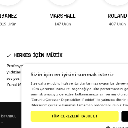
IBANEZ
MARSHALL
ROLAND
919 Ürün
147 Ürün
407 Ürün
Herkes için Müzik
Profesyonel seviyeden başlangıç seviyesine, müzik dünyasının
yıldızlarının tercih ettiği en prestijli modellerden başlangıç
Sizin için en iyisini sunmak isteriz.
seviyesi için en doğru seçeneklere… Onbinlerce enstrüman
Size daha iyi, daha hızlı ve ilgi alanlarınıza uygun bir den
Zuhal Müzik’te.
“Tüm Çerezleri Kabul Et” seçeneğiyle, site performansını geli
sunmak amacıyla çerezleri kullanmamıza izin vermiş olursu
“Zorunlu Çerezler Dışındakileri Reddet” ile yalnızca sitenin
Dilerseniz çerez kullanımını tamamen reddedebilirsiniz. Dah
TÜM ÇEREZLERİ KABUL ET
 / İSTANBUL
om