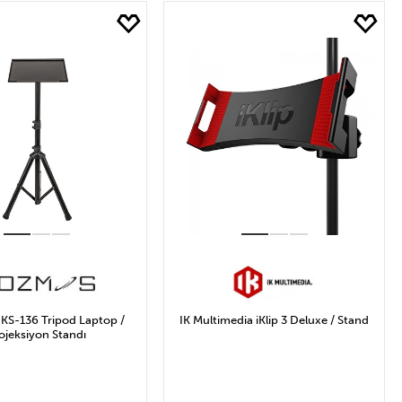
2.261₺ Arası
3.768₺ ve Üzeri
S-136 Tripod Laptop /
IK Multimedia iKlip 3 Deluxe / Stand
ojeksiyon Standı