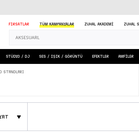
FIRSATLAR
TÜM
KAMPANYALAR
ZUHAL AKADEMİ
ZUHAL 
STÜDYO / DJ
SES / IŞIK / GÖRÜNTÜ
EFEKTLER
AMFİLER
o Standları
yat