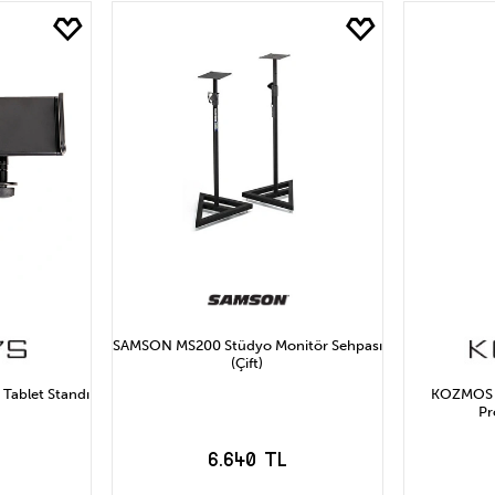
yat
754₺ ve Altı
BEHRINGER
754₺ ile 1.507₺ Arası
SAMSON
KOZMOS
1.507₺ ile 
2.261₺ ile 3.014₺ Arası
3.014₺ ile 3.768₺ Arası
Uygula
SAMSON MS200 Stüdyo Monitör Sehpası
(Çift)
Tablet Standı
KOZMOS K
Pr
6.640 TL