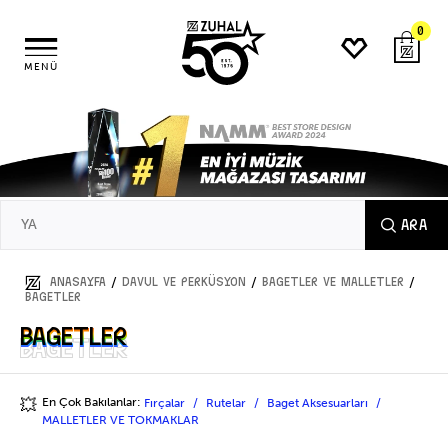
0
MENÜ
ARA
/
/
/
ANASAYFA
DAVUL ve PERKÜSYON
BAGETLER VE MALLETLER
BAGETLER
BAGETLER
BAGETLER
En Çok Bakılanlar:
Fırçalar
Rutelar
Baget Aksesuarları
💥
MALLETLER VE TOKMAKLAR