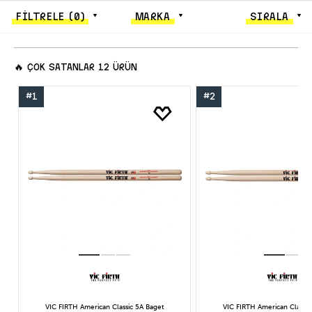
FİLTRELE
(0)
MARKA
SIRALA
🔥
ÇOK SATANLAR
12 ÜRÜN
#1
#2
VIC FIRTH American Classic 5A Baget
VIC FIRTH American Classic