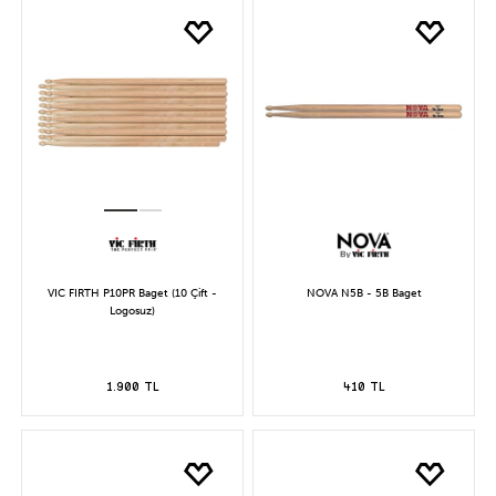
VIC FIRTH P10PR Baget (10 Çift -
NOVA N5B - 5B Baget
Logosuz)
1.900 TL
410 TL