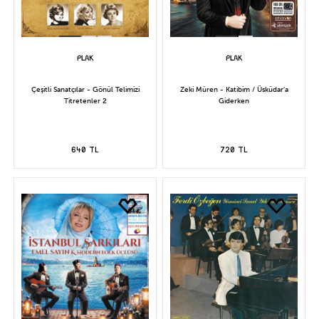
Çeşitli Sanatçılar - Gönül Telimizi
Zeki Müren - Katibim / Üsküdar'a
Titretenler 2
Giderken
640 TL
720 TL