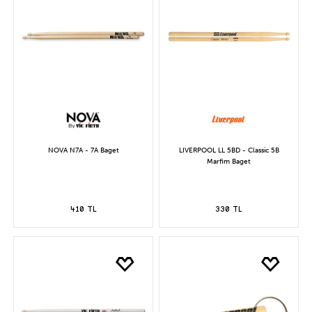
NOVA N7A - 7A Baget
LIVERPOOL LL 5BD - Classic 5B
Marfim Baget
410 TL
330 TL