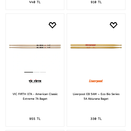
440 TL
910 TL
VIC FIRTH X7A - American Classic
Liverpool EB 5AM – Eco Bio Series
Extreme 7A Baget
5A Abiurana Baget
955 TL
330 TL