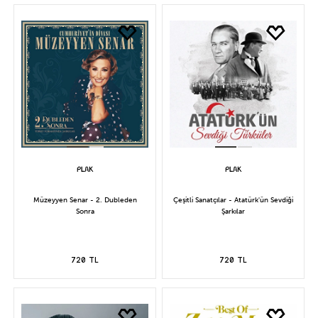
Müzeyyen Senar - 2. Dubleden
Çeşitli Sanatçılar - Atatürk'ün Sevdiği
Sonra
Şarkılar
720 TL
720 TL