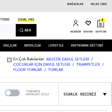
MAĞAZALAR
KOLAY İADE
STÜDYO
ZUHAL PRO
0
ARA
HESABIM
WOOOW
SEPETİM
YAYLILAR
NEFESLİLER
LIFESTYLE
ENSTRÜMAN EĞİTİMİ
En Çok Bakılanlar:
💥
AKUSTİK DAVUL SETLERİ
ÇOCUKLAR İÇİN DAVUL SETLERİ
TRAMPETLER
FLOOR TOMLAR
TOMLAR
TÜKENMİŞ
SIRALA: SEÇİNİZ
ÜRÜNLERİ GİZLE