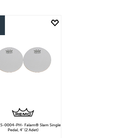
ı
VIC FIRTH
1.292₺ ile 1.937₺ Arası
e 3.229₺ Arası
3.229₺ ve Üzeri
S-0004-PH- Falam® Slam Single
Pedal, 4" (2 Adet)