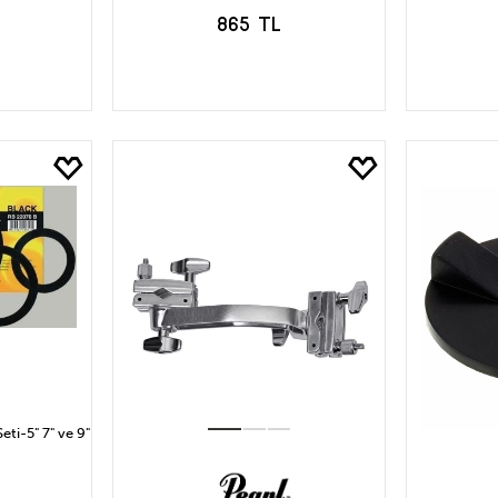
865 TL
LE
SEPETE EKLE
S
ti-5" 7" ve 9"