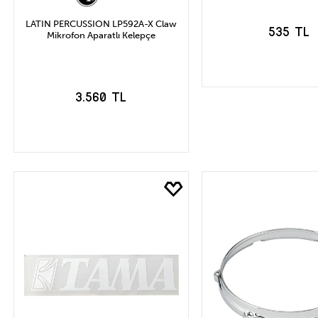
LATIN PERCUSSION LP592A-X Claw
535 TL
Mikrofon Aparatlı Kelepçe
3.560 TL
SEPETE EK
SEPETE EKLE