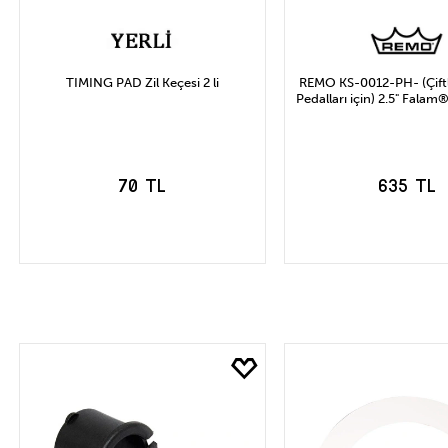
TIMING PAD Zil Keçesi 2 li
REMO KS-0012-PH- (Çiftl
Pedalları için) 2.5" Fala
70 TL
635 TL
SEPETE EKLE
SEPETE EK