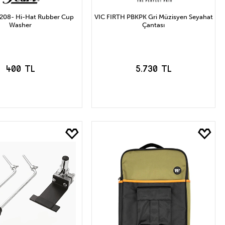
208- Hi-Hat Rubber Cup
VIC FIRTH PBKPK Gri Müzisyen Seyahat
Washer
Çantası
400 TL
5.730 TL
EPETE EKLE
SEPETE EKLE