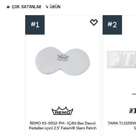
Renk
Mar
🔥
ÇOK SATANLAR
4 ÜRÜN
#1
#2
Kırmızı
R
R
Uygula
L
REMO KS-0012-PH- (Çiftli Bas Davul
TAMA TLS100W
Pedalları için) 2.5" Falam® Slam Patch
S