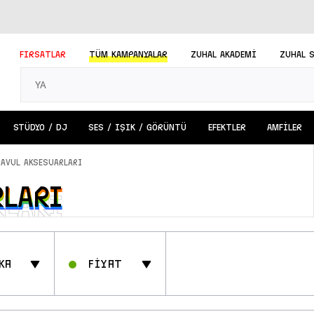
FIRSATLAR
TÜM
KAMPANYALAR
ZUHAL AKADEMİ
ZUHAL 
STÜDYO / DJ
SES / IŞIK / GÖRÜNTÜ
EFEKTLER
AMFİLER
DAVUL AKSESUARLARI
RLARI
RLARI
ka
Fİyat