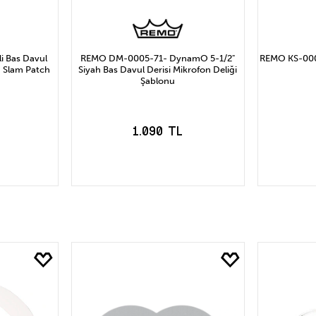
i Bas Davul
REMO DM-0005-71- DynamO 5-1/2"
REMO KS-000
m® Slam Patch
Siyah Bas Davul Derisi Mikrofon Deliği
Şablonu
1.090 TL
LE
SEPETE EKLE
S