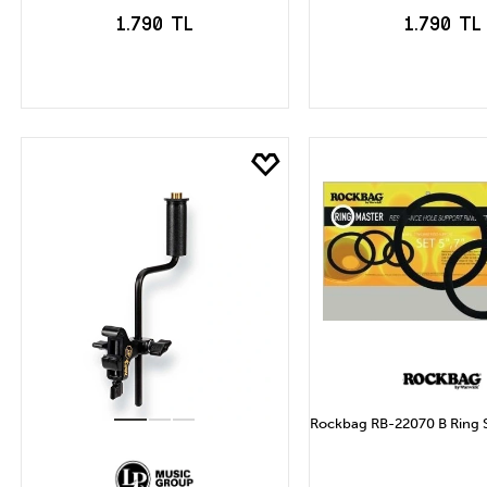
1.790 TL
1.790 TL
SEPETE EKLE
SEPETE EK
Rockbag RB-22070 B Ring Se