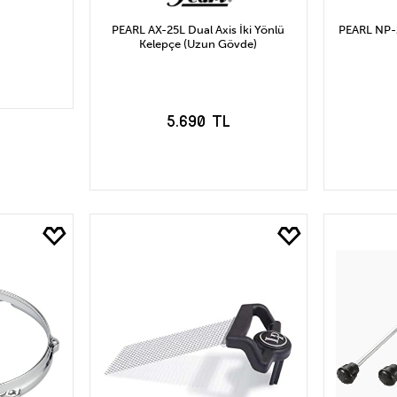
PEARL AX-25L Dual Axis İki Yönlü
PEARL NP-
Kelepçe (Uzun Gövde)
5.690 TL
LE
SEPETE EKLE
S