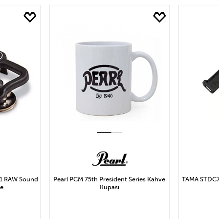
LE
SEPETE EKLE
S
1 RAW Sound
Pearl PCM 75th President Series Kahve
TAMA STDC7 
le
Kupası