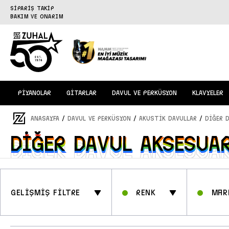
SİPARİŞ TAKİP
BAKIM VE ONARIM
PİYANOLAR
GİTARLAR
DAVUL VE PERKÜSYON
KLAVYELER
/
/
/
ANASAYFA
DAVUL ve PERKÜSYON
AKUSTİK DAVULLAR
DİĞER 
DİĞER DAVUL AKSESUA
DİĞER DAVUL AKSESUA
GELİŞMİŞ FİLTRE
Renk
Mar