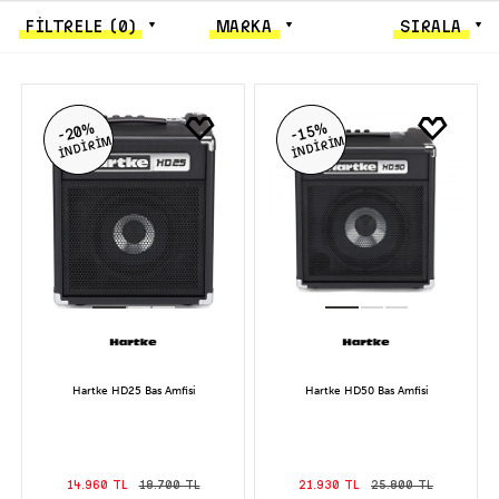
FİLTRELE
(0)
MARKA
SIRALA
-20%
-15%
İNDİRİM
İNDİRİM
Hartke HD25 Bas Amfisi
Hartke HD50 Bas Amfisi
14.960 TL
18.700 TL
21.930 TL
25.800 TL