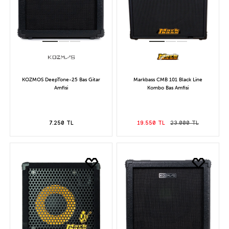
KOZMOS DeepTone-25 Bas Gitar
Markbass CMB 101 Black Line
Amfisi
Kombo Bas Amfisi
7.250 TL
19.550 TL
23.000 TL