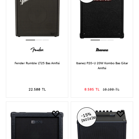
Fender Rumble LT25 Bas Amfisi
Ibanez P20-U 20W Kombo Bas Gitar
Amfisi
22.500 TL
8.585 TL
10.100 TL
-15%
İNDİRİM