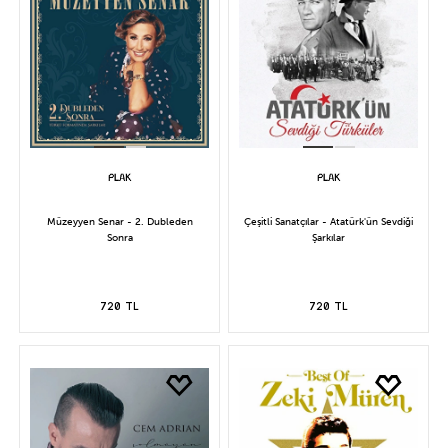
Müzeyyen Senar - 2. Dubleden
Çeşitli Sanatçılar - Atatürk'ün Sevdiği
Sonra
Şarkılar
720 TL
720 TL