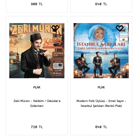
900 TL
640 TL
Zeki Müren - Katibim / Üsküdar'a
Modern Folk Üçlüsü - Emel Sayın -
Giderken
İstanbul Şarkıları (Renkli Plak)
720 TL
840 TL