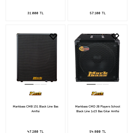
31.000 TL
57.100 TL
Markbass CMB 151 Black Line Bas
Markbass CMD JB Players School
Amfisi
Black Line 1x15 Bas Gitar Amfisi
47.200 TL
54.800 TL