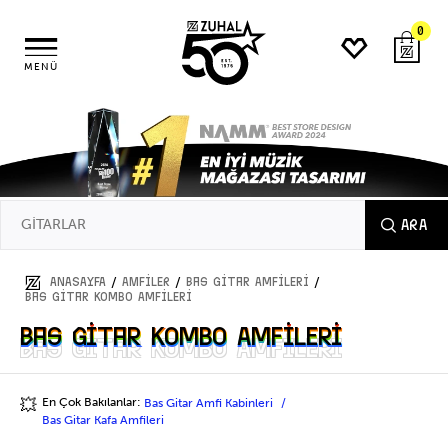
0
MENÜ
ARA
/
/
/
ANASAYFA
AMFİLER
Bas Gitar Amfileri
Bas Gitar Kombo Amfileri
Bas Gitar Kombo Amfileri
Bas Gitar Kombo Amfileri
En Çok Bakılanlar:
Bas Gitar Amfi Kabinleri
💥
Bas Gitar Kafa Amfileri