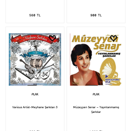
560 TL
900 TL
Various Artist-Meyhane Şarkıları 3
Müzeyyen Senar – Yayınlanmamış
Şarkılar