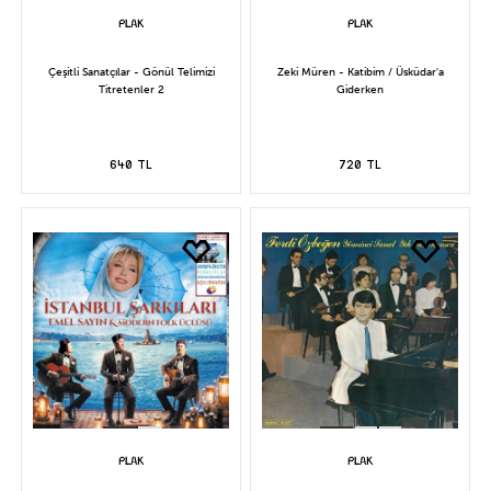
Çeşitli Sanatçılar - Gönül Telimizi
Zeki Müren - Katibim / Üsküdar'a
Titretenler 2
Giderken
640 TL
720 TL