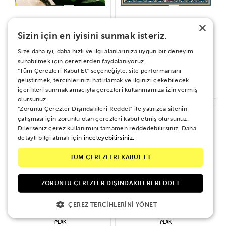
×
Sizin için en iyisini sunmak isteriz.
Bülent Ersoy – Bizim Hikayemiz
Müzeyyen Senar - 2. Dubleden
Sonra
Size daha iyi, daha hızlı ve ilgi alanlarınıza uygun bir deneyim
sunabilmek için çerezlerden faydalanıyoruz.
“Tüm Çerezleri Kabul Et” seçeneğiyle, site performansını
geliştirmek, tercihlerinizi hatırlamak ve ilginizi çekebilecek
700 TL
720 TL
içerikleri sunmak amacıyla çerezleri kullanmamıza izin vermiş
olursunuz.
“Zorunlu Çerezler Dışındakileri Reddet” ile yalnızca sitenin
çalışması için zorunlu olan çerezleri kabul etmiş olursunuz.
Dilerseniz çerez kullanımını tamamen reddedebilirsiniz. Daha
detaylı bilgi almak için
inceleyebilirsiniz.
TÜM ÇEREZLERİ KABUL ET
ZORUNLU ÇEREZLER DIŞINDAKILERI REDDET
ÇEREZ TERCIHLERINI YÖNET