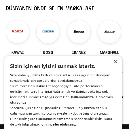
DÜNYANIN ÖNDE GELEN MARKALARI
KAWAI
BOSS
IBANEZ
MARSHALL
×
98 Ürün
229 Ürün
919 Ürün
147 Ürün
Sizin için en iyisini sunmak isteriz.
Size daha iyi, daha hızlı ve ilgi alanlarınıza uygun bir deneyim
sunabilmek için çerezlerden faydalanıyoruz.
“Tüm Çerezleri Kabul Et” seçeneğiyle, site performansını
%100 MEMNUNİYET SÖZÜ
geliştirmek, tercihlerinizi hatırlamak ve ilginizi çekebilecek
Alışverişiniz sırasında ya da sonrasında koşulsuz mutluluğunuz için yanınızdayız.
içerikleri sunmak amacıyla çerezleri kullanmamıza izin vermiş
Her ne sebeple olursa olsun 15 gün boyunca iade ve değişim garantisi Zuhal
olursunuz.
Müzik güvencesinde.
“Zorunlu Çerezler Dışındakileri Reddet” ile yalnızca sitenin
çalışması için zorunlu olan çerezleri kabul etmiş olursunuz.
Dilerseniz çerez kullanımını tamamen reddedebilirsiniz. Daha
detaylı bilgi almak için
inceleyebilirsiniz.