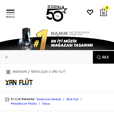
0
MENÜ
ARA
/
/
ANASAYFA
NEFESLİLER
Yan Flüt
Yan Flüt
Yan Flüt
En Çok Bakılanlar:
Elektronik Nefesli
Blok Flüt
💥
Melodika ve Mızıka
Obua