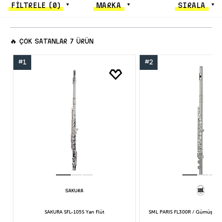
FİLTRELE
(0)
MARKA
SIRALA
🔥
ÇOK SATANLAR
7 ÜRÜN
#1
#2
SAKURA SFL-105S Yan Flüt
SML PARIS FL300R / Gümüş Kap