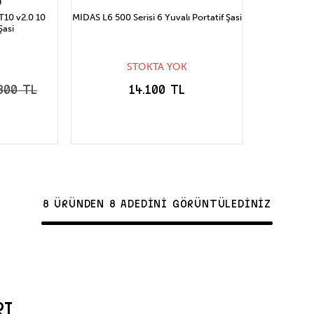
10 v2.0 10
MIDAS L6 500 Serisi 6 Yuvalı Portatif Şasi
Şasi
STOKTA YOK
300 TL
14.100 TL
STOĞA GELİNCE
LE
HABER VER
8 ÜRÜNDEN 8 ADEDİNİ GÖRÜNTÜLEDİNİZ
RI