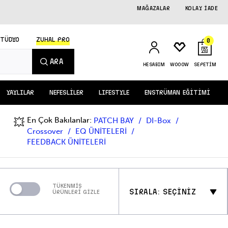
MAĞAZALAR
KOLAY İADE
STÜDYO
ZUHAL PRO
0
ARA
HESABIM
WOOOW
SEPETİM
YAYLILAR
NEFESLİLER
LIFESTYLE
ENSTRÜMAN EĞİTİMİ
En Çok Bakılanlar:
💥
PATCH BAY
DI-Box
Crossover
EQ ÜNİTELERİ
FEEDBACK ÜNİTELERİ
TÜKENMİŞ
SIRALA: SEÇİNİZ
ÜRÜNLERİ GİZLE