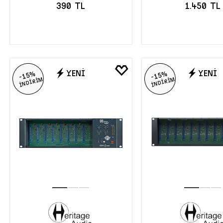
390 TL
1.450 TL
SEPETE EKLE
SEPETE EK
YENİ
YENİ
-15%
-15%
İNDİRİM
İNDİRİM