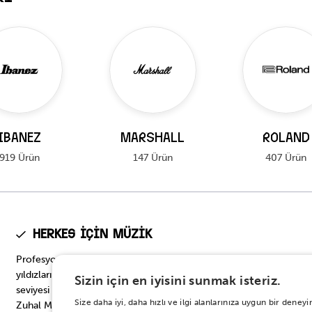
IBANEZ
MARSHALL
ROLAND
919 Ürün
147 Ürün
407 Ürün
Herkes için Müzik
Profesyonel seviyeden başlangıç seviyesine, müzik dünyasının
yıldızlarının tercih ettiği en prestijli modellerden başlangıç
Sizin için en iyisini sunmak isteriz.
seviyesi için en doğru seçeneklere… Onbinlerce enstrüman
Size daha iyi, daha hızlı ve ilgi alanlarınıza uygun bir den
Zuhal Müzik’te.