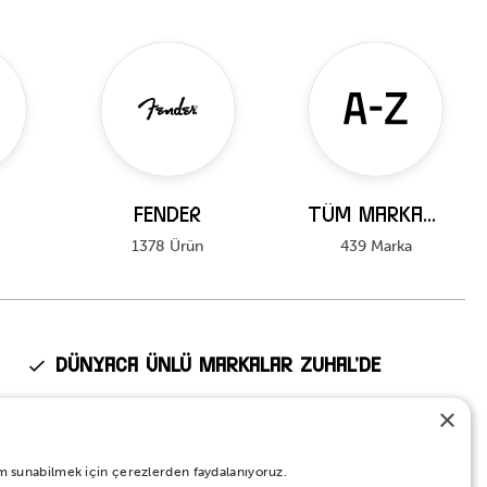
FENDER
Tüm Markalar
1378 Ürün
439 Marka
Dünyaca Ünlü Markalar Zuhal’de
Fender, Kawai, Ibanez, Roland, Tama, Pearl gibi dünyanın en
×
prestijli markalarının Türkiye’deki tek yetkili distribütörü Zuhal
Müzik.
eyim sunabilmek için çerezlerden faydalanıyoruz.