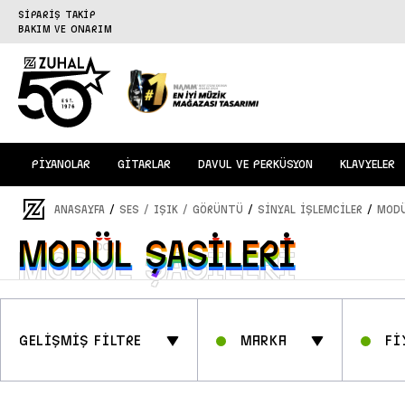
SİPARİŞ TAKİP
BAKIM VE ONARIM
PİYANOLAR
GİTARLAR
DAVUL VE PERKÜSYON
KLAVYELER
/
/
/
ANASAYFA
SES / IŞIK / GÖRÜNTÜ
SİNYAL İŞLEMCİLER
MODÜ
MODÜL ŞASİLERİ
MODÜL ŞASİLERİ
GELİŞMİŞ FİLTRE
Marka
Fİ