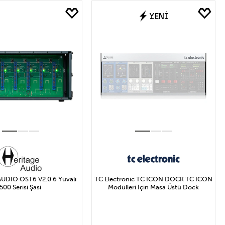
YENİ
₺ ile 16.412₺ Arası
UDIO OST6 V2.0 6 Yuvalı
TC Electronic TC ICON DOCK TC ICON
500 Serisi Şasi
Modülleri İçin Masa Üstü Dock