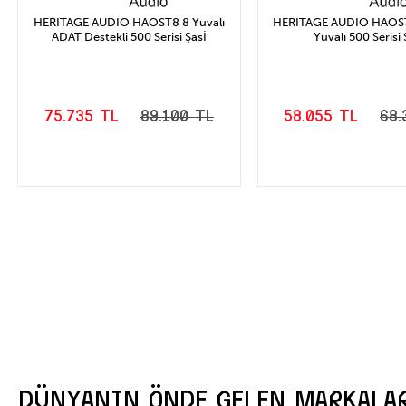
HERITAGE AUDIO HAOST8 8 Yuvalı
HERITAGE AUDIO HAOST
ADAT Destekli 500 Serisi Şasİ
Yuvalı 500 Serisi 
75.735 TL
89.100 TL
58.055 TL
68.
SEPETE EKLE
SEPETE EK
DÜNYANIN ÖNDE GELEN MARKALA