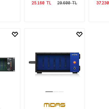
25.160 TL
29.600 TL
37.23
LE
SEPETE EKLE
S