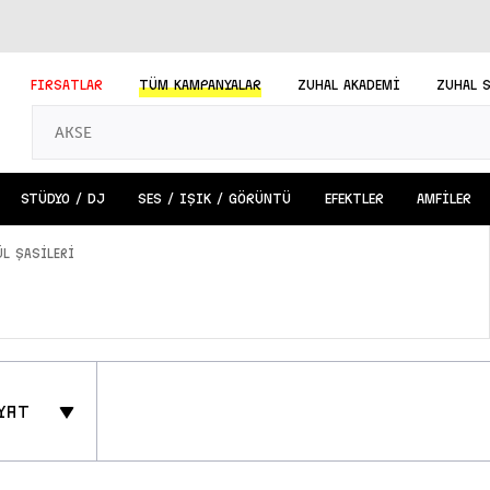
FIRSATLAR
TÜM
KAMPANYALAR
ZUHAL AKADEMİ
ZUHAL 
STÜDYO / DJ
SES / IŞIK / GÖRÜNTÜ
EFEKTLER
AMFİLER
L ŞASİLERİ
yat