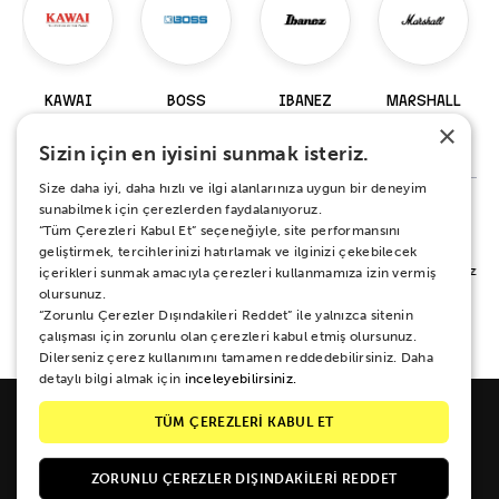
KAWAI
BOSS
IBANEZ
MARSHALL
×
98 Ürün
229 Ürün
920 Ürün
147 Ürün
Sizin için en iyisini sunmak isteriz.
Size daha iyi, daha hızlı ve ilgi alanlarınıza uygun bir deneyim
sunabilmek için çerezlerden faydalanıyoruz.
“Tüm Çerezleri Kabul Et” seçeneğiyle, site performansını
%100 MEMNUNİYET SÖZÜ
geliştirmek, tercihlerinizi hatırlamak ve ilginizi çekebilecek
Alışverişiniz sırasında ya da sonrasında koşulsuz mutluluğunuz için yanınızdayız.
içerikleri sunmak amacıyla çerezleri kullanmamıza izin vermiş
Her ne sebeple olursa olsun 15 gün boyunca iade ve değişim garantisi Zuhal
olursunuz.
Müzik güvencesinde.
“Zorunlu Çerezler Dışındakileri Reddet” ile yalnızca sitenin
çalışması için zorunlu olan çerezleri kabul etmiş olursunuz.
Dilerseniz çerez kullanımını tamamen reddedebilirsiniz. Daha
detaylı bilgi almak için
inceleyebilirsiniz.
TÜM ÇEREZLERİ KABUL ET
ZORUNLU ÇEREZLER DIŞINDAKILERI REDDET
Galipdede Cad. No: 33 Tünel / Beyoğlu / İSTANBUL