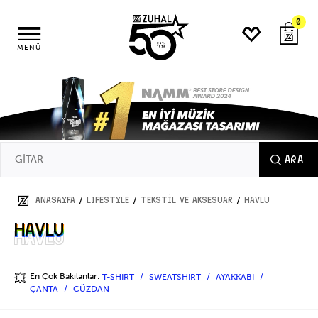
0
MENÜ
ARA
/
/
/
ANASAYFA
LIFESTYLE
TEKSTİL VE AKSESUAR
HAVLU
HAVLU
HAVLU
En Çok Bakılanlar:
T-SHIRT
SWEATSHIRT
AYAKKABI
💥
ÇANTA
CÜZDAN