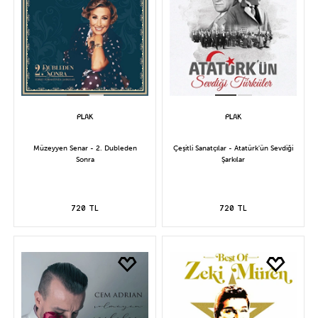
Müzeyyen Senar - 2. Dubleden
Çeşitli Sanatçılar - Atatürk'ün Sevdiği
Sonra
Şarkılar
720 TL
720 TL