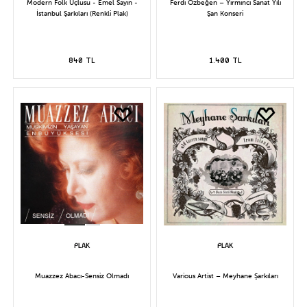
Modern Folk Üçlüsü - Emel Sayın -
Ferdi Özbeğen – Yirminci Sanat Yılı
İstanbul Şarkıları (Renkli Plak)
Şan Konseri
840 TL
1.400 TL
Muazzez Abacı-Sensiz Olmadı
Various Artist – Meyhane Şarkıları