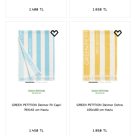
1.400 TL
1.650 TL
GREEN PETITION Delmor Fit Capri
GREEN PETITION Delmor Ochre
76X142 cm Havlu
100x180 cm Havlu
1.450 TL
1.850 TL