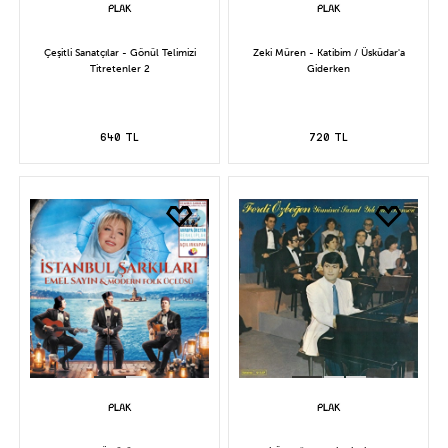
Çeşitli Sanatçılar - Gönül Telimizi
Zeki Müren - Katibim / Üsküdar'a
Titretenler 2
Giderken
640 TL
720 TL