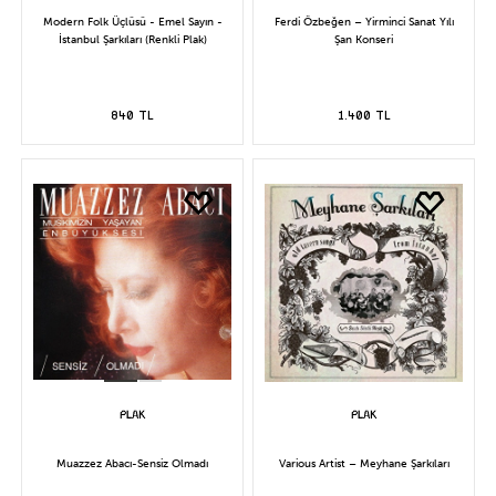
Modern Folk Üçlüsü - Emel Sayın -
Ferdi Özbeğen – Yirminci Sanat Yılı
İstanbul Şarkıları (Renkli Plak)
Şan Konseri
840 TL
1.400 TL
Muazzez Abacı-Sensiz Olmadı
Various Artist – Meyhane Şarkıları