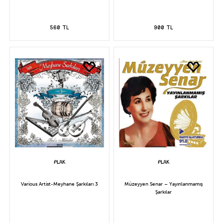
560 TL
900 TL
Various Artist-Meyhane Şarkıları 3
Müzeyyen Senar – Yayınlanmamış
Şarkılar