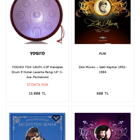
YOGIXO YGX-14LVN-CJP Handpan
Zeki Müren – Saklı Kayıtlar 1952-
Drum 9 Notalı Lavanta Rengi 14″ C-
1984
Jue-Pentatonic
STOKTA YOK
15.000 TL
600 TL