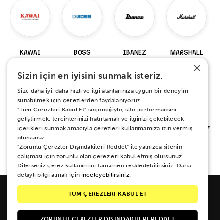
KAWAI
BOSS
IBANEZ
MARSHALL
×
98 Ürün
229 Ürün
919 Ürün
147 Ürün
Sizin için en iyisini sunmak isteriz.
Size daha iyi, daha hızlı ve ilgi alanlarınıza uygun bir deneyim
sunabilmek için çerezlerden faydalanıyoruz.
“Tüm Çerezleri Kabul Et” seçeneğiyle, site performansını
%100 MEMNUNİYET SÖZÜ
geliştirmek, tercihlerinizi hatırlamak ve ilginizi çekebilecek
Alışverişiniz sırasında ya da sonrasında koşulsuz mutluluğunuz için yanınızdayız.
içerikleri sunmak amacıyla çerezleri kullanmamıza izin vermiş
Her ne sebeple olursa olsun 15 gün boyunca iade ve değişim garantisi Zuhal
olursunuz.
Müzik güvencesinde.
“Zorunlu Çerezler Dışındakileri Reddet” ile yalnızca sitenin
çalışması için zorunlu olan çerezleri kabul etmiş olursunuz.
Dilerseniz çerez kullanımını tamamen reddedebilirsiniz. Daha
detaylı bilgi almak için
inceleyebilirsiniz.
TÜM ÇEREZLERİ KABUL ET
ZORUNLU ÇEREZLER DIŞINDAKILERI REDDET