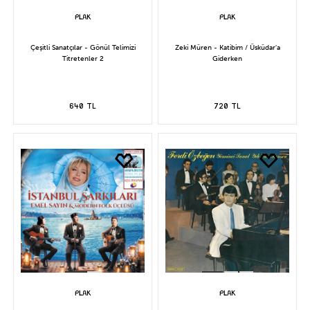
Çeşitli Sanatçılar - Gönül Telimizi
Zeki Müren - Katibim / Üsküdar'a
Titretenler 2
Giderken
640 TL
720 TL