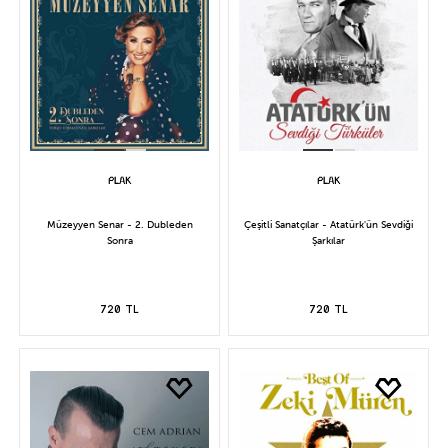
Müzeyyen Senar - 2. Dubleden
Çeşitli Sanatçılar - Atatürk'ün Sevdiği
Sonra
Şarkılar
720 TL
720 TL