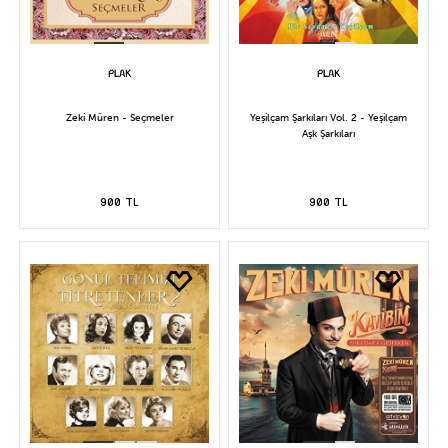
Zeki Müren - Seçmeler
Yeşilçam Şarkıları Vol. 2 - Yeşilçam
Aşk Şarkıları
900 TL
900 TL