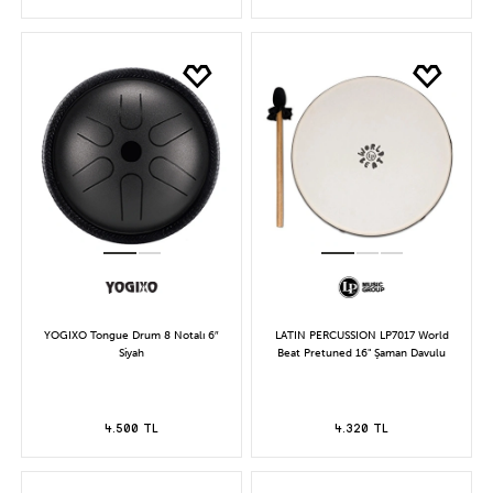
YOGIXO Tongue Drum 8 Notalı 6″
LATIN PERCUSSION LP7017 World
Siyah
Beat Pretuned 16" Şaman Davulu
4.500 TL
4.320 TL