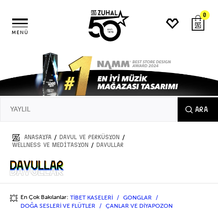
0
MENÜ
ARA
/
/
ANASAYFA
DAVUL ve PERKÜSYON
/
WELLNESS VE MEDİTASYON
DAVULLAR
DAVULLAR
DAVULLAR
En Çok Bakılanlar:
TİBET KASELERİ
GONGLAR
💥
DOĞA SESLERİ VE FLÜTLER
ÇANLAR VE DİYAPOZON