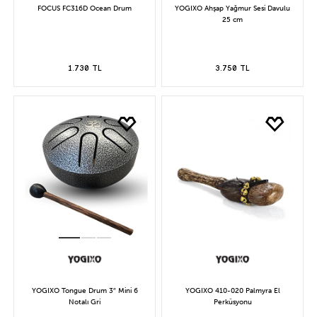
FOCUS FC316D Ocean Drum
YOGIXO Ahşap Yağmur Sesi Davulu
25 cm
1.730 TL
3.750 TL
YOGIXO Tongue Drum 3″ Mini 6
YOGIXO 410-020 Palmyra El
Notalı Gri
Perküsyonu