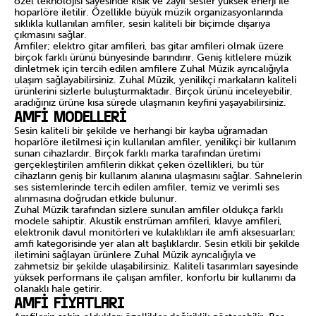
özel teknolojisi sayesinde kısık ve zayıf sesler yüksek enerji ile
hoparlöre iletilir. Özellikle büyük müzik organizasyonlarında
sıklıkla kullanılan amfiler, sesin kaliteli bir biçimde dışarıya
çıkmasını sağlar.
Amfiler; elektro gitar amfileri, bas gitar amfileri olmak üzere
birçok farklı ürünü bünyesinde barındırır. Geniş kitlelere müzik
dinletmek için tercih edilen amfilere Zuhal Müzik ayrıcalığıyla
ulaşım sağlayabilirsiniz. Zuhal Müzik, yenilikçi markaların kaliteli
ürünlerini sizlerle buluşturmaktadır. Birçok ürünü inceleyebilir,
aradığınız ürüne kısa sürede ulaşmanın keyfini yaşayabilirsiniz.
Amfi Modelleri
Sesin kaliteli bir şekilde ve herhangi bir kayba uğramadan
hoparlöre iletilmesi için kullanılan amfiler, yenilikçi bir kullanım
sunan cihazlardır. Birçok farklı marka tarafından üretimi
gerçekleştirilen amfilerin dikkat çeken özellikleri, bu tür
cihazların geniş bir kullanım alanına ulaşmasını sağlar. Sahnelerin
ses sistemlerinde tercih edilen amfiler, temiz ve verimli ses
alınmasına doğrudan etkide bulunur.
Zuhal Müzik tarafından sizlere sunulan amfiler oldukça farklı
modele sahiptir. Akustik enstrüman amfileri, klavye amfileri,
elektronik davul monitörleri ve kulaklıkları ile amfi aksesuarları;
amfi kategorisinde yer alan alt başlıklardır. Sesin etkili bir şekilde
iletimini sağlayan ürünlere Zuhal Müzik ayrıcalığıyla ve
zahmetsiz bir şekilde ulaşabilirsiniz. Kaliteli tasarımları sayesinde
yüksek performans ile çalışan amfiler, konforlu bir kullanımı da
olanaklı hale getirir.
Amfi Fiyatları