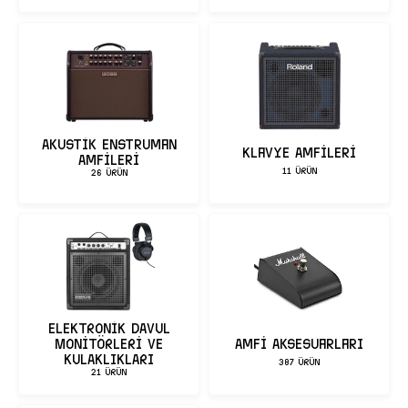
Akustik Enstrüman
Klavye Amfileri
Amfileri
11 ÜRÜN
26 ÜRÜN
ELEKTRONİK DAVUL
MONİTÖRLERİ VE
Amfi Aksesuarları
KULAKLIKLARI
387 ÜRÜN
21 ÜRÜN