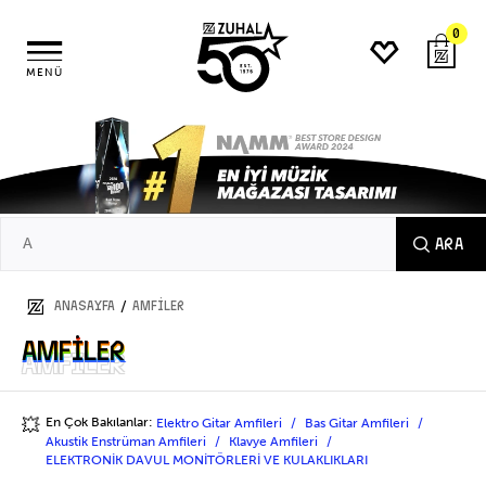
0
MENÜ
ARA
/
ANASAYFA
AMFİLER
AMFİLER
AMFİLER
En Çok Bakılanlar:
Elektro Gitar Amfileri
Bas Gitar Amfileri
💥
Akustik Enstrüman Amfileri
Klavye Amfileri
ELEKTRONİK DAVUL MONİTÖRLERİ VE KULAKLIKLARI