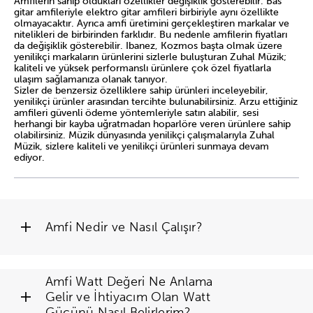
Amfilerin sahip oldukları özellikler değişiklik gösterebilir. Bas
gitar amfileriyle elektro gitar amfileri birbiriyle aynı özellikte
olmayacaktır. Ayrıca amfi üretimini gerçekleştiren markalar ve
nitelikleri de birbirinden farklıdır. Bu nedenle amfilerin fiyatları
da değişiklik gösterebilir. Ibanez, Kozmos başta olmak üzere
yenilikçi markaların ürünlerini sizlerle buluşturan Zuhal Müzik;
kaliteli ve yüksek performanslı ürünlere çok özel fiyatlarla
ulaşım sağlamanıza olanak tanıyor.
Sizler de benzersiz özelliklere sahip ürünleri inceleyebilir,
yenilikçi ürünler arasından tercihte bulunabilirsiniz. Arzu ettiğiniz
amfileri güvenli ödeme yöntemleriyle satın alabilir, sesi
herhangi bir kayba uğratmadan hoparlöre veren ürünlere sahip
olabilirsiniz. Müzik dünyasında yenilikçi çalışmalarıyla Zuhal
Müzik, sizlere kaliteli ve yenilikçi ürünleri sunmaya devam
ediyor.
Amfi Nedir ve Nasıl Çalışır?
Amfi Watt Değeri Ne Anlama 
Amfi (Amplifikatör), düşük güçteki elektrik
Gelir ve İhtiyacım Olan Watt 
sinyallerini alıp bu sinyalleri güçlendirerek
Gücünü Nasıl Belirlerim?