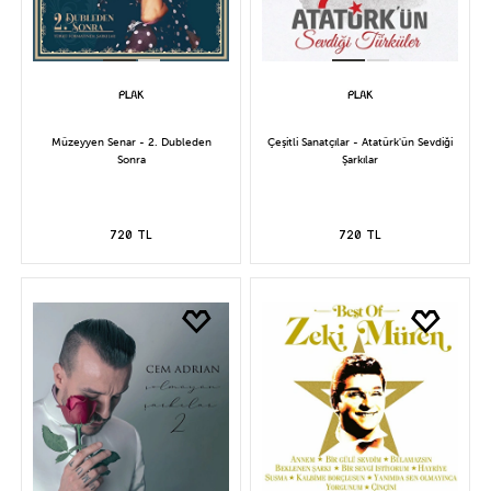
Müzeyyen Senar - 2. Dubleden
Çeşitli Sanatçılar - Atatürk'ün Sevdiği
Sonra
Şarkılar
720 TL
720 TL