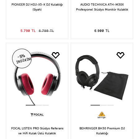
PIONEER DJ HDJ-X5-K DJ Kulaklığı
AUDIO TECHNICA ATH-M30X
(Siyah)
Profesyonel Stüdyo Monitör Kulaklık
5.790 TL
6.790 TL
6.900 TL
-5%
İNDİRİM
FOCAL LISTEN PRO Stüdyo Referans
BEHRINGER BH30 Premium DJ
ve HiFi Kulak Üstü Kulaklık
Kulaklığı