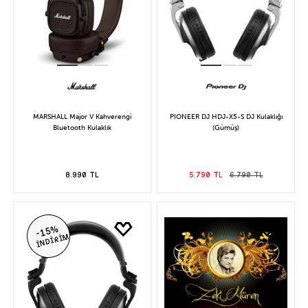
MARSHALL Major V Kahverengi
PIONEER DJ HDJ-X5-S DJ Kulaklığı
Bluetooth Kulaklık
(Gümüş)
8.990 TL
5.790 TL
6.790 TL
-15%
İNDİRİM