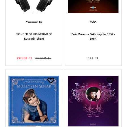
PIONEER DJ HDJ-X10-K DJ
Zeki Müren – Saklı Kayıtlar 1952-
Kulaklığı (Siyah)
1984
20.850 TL
24.550 TL
600 TL