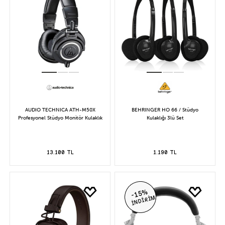
AUDIO TECHNICA ATH-M50X
BEHRINGER HO 66 / Stüdyo
Profesyonel Stüdyo Monitör Kulaklık
Kulaklığı 3lü Set
13.100 TL
1.190 TL
-15%
İNDİRİM