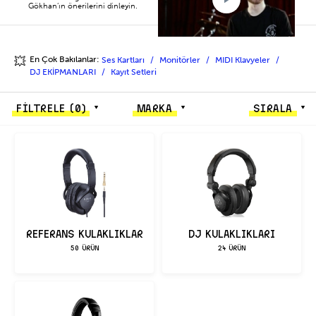
Gökhan’ın önerilerini dinleyin.
En Çok Bakılanlar:
Ses Kartları
Monitörler
MIDI Klavyeler
💥
DJ EKİPMANLARI
Kayıt Setleri
FİLTRELE
(0)
MARKA
SIRALA
REFERANS KULAKLIKLAR
DJ KULAKLIKLARI
50 ÜRÜN
24 ÜRÜN