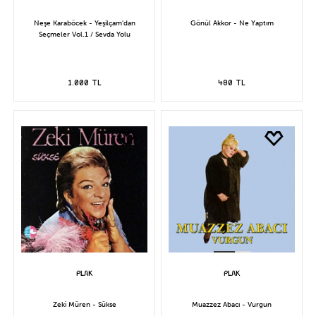
Neşe Karaböcek - Yeşilçam'dan
Gönül Akkor - Ne Yaptım
Seçmeler Vol.1 / Sevda Yolu
1.000 TL
480 TL
Zeki Müren - Sükse
Muazzez Abacı - Vurgun