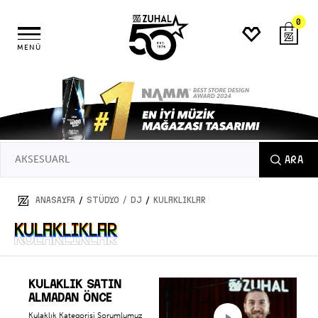
0
MENÜ
ARA
/
/
ANASAYFA
STÜDYO / DJ
Kulaklıklar
Kulaklıklar
Kulaklıklar
KULAKLIK SATIN
ALMADAN ÖNCE
Kulaklık Kategorisi Sorumlumuz