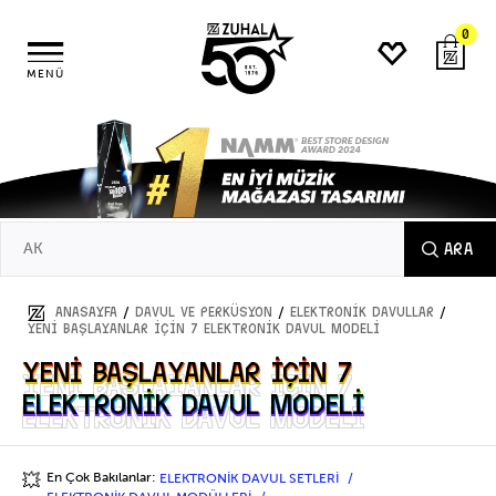
0
MENÜ
ARA
/
/
/
ANASAYFA
DAVUL ve PERKÜSYON
ELEKTRONİK DAVULLAR
YENİ BAŞLAYANLAR İÇİN 7 ELEKTRONİK DAVUL MODELİ
YENİ BAŞLAYANLAR İÇİN 7
YENİ BAŞLAYANLAR İÇİN 7
ELEKTRONİK DAVUL MODELİ
ELEKTRONİK DAVUL MODELİ
En Çok Bakılanlar:
ELEKTRONİK DAVUL SETLERİ
💥