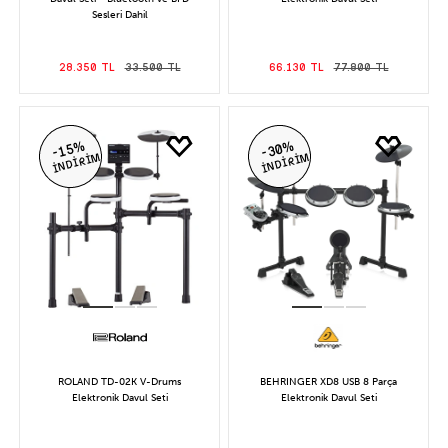
Sesleri Dahil
28.350 TL
33.500 TL
66.130 TL
77.800 TL
-15%
-30%
İNDİRİM
İNDİRİM
ROLAND TD-02K V-Drums
BEHRINGER XD8 USB 8 Parça
Elektronik Davul Seti
Elektronik Davul Seti