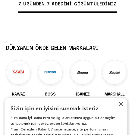
7 ÜRÜNDEN 7 ADEDİNİ GÖRÜNTÜLEDİNİZ
DÜNYANIN ÖNDE GELEN MARKALARI
KAWAI
BOSS
IBANEZ
MARSHALL
×
98 Ürün
229 Ürün
920 Ürün
147 Ürün
Sizin için en iyisini sunmak isteriz.
Size daha iyi, daha hızlı ve ilgi alanlarınıza uygun bir deneyim
sunabilmek için çerezlerden faydalanıyoruz.
“Tüm Çerezleri Kabul Et” seçeneğiyle, site performansını
%100 MEMNUNİYET SÖZÜ