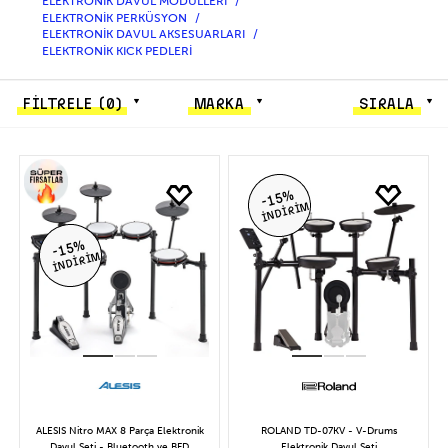
ELEKTRONİK DAVUL MODÜLLERİ
ELEKTRONİK PERKÜSYON
ELEKTRONİK DAVUL AKSESUARLARI
ELEKTRONİK KICK PEDLERİ
FİLTRELE
(0)
MARKA
SIRALA
-15%
İNDİRİM
-15%
İNDİRİM
ALESIS Nitro MAX 8 Parça Elektronik
ROLAND TD-07KV - V-Drums
Davul Seti - Bluetooth ve BFD
Elektronik Davul Seti