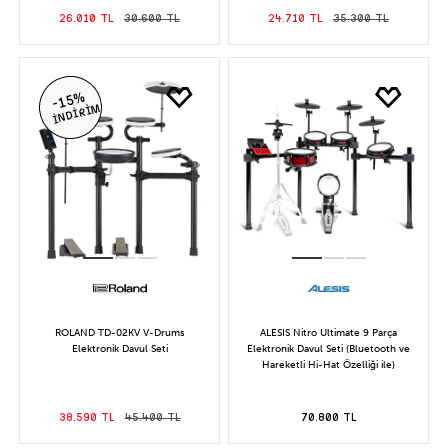
26.010 TL
30.600 TL
24.710 TL
35.300 TL
-15%
İNDİRİM
ROLAND TD-02KV V-Drums
ALESIS Nitro Ultimate 9 Parça
Elektronik Davul Seti
Elektronik Davul Seti (Bluetooth ve
Hareketli Hi-Hat Özelliği ile)
38.590 TL
45.400 TL
70.800 TL