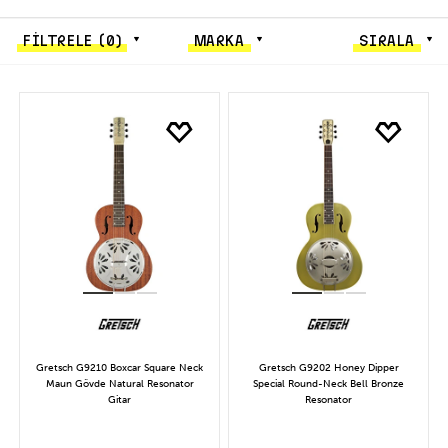
FİLTRELE
(0)
MARKA
SIRALA
Gretsch G9210 Boxcar Square Neck
Gretsch G9202 Honey Dipper
Maun Gövde Natural Resonator
Special Round-Neck Bell Bronze
Gitar
Resonator