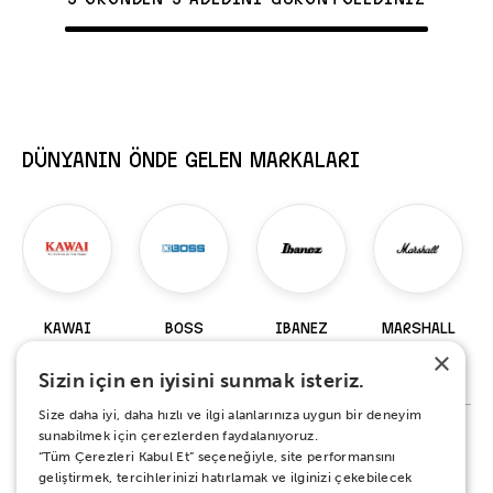
DÜNYANIN ÖNDE GELEN MARKALARI
KAWAI
BOSS
IBANEZ
MARSHALL
×
98 Ürün
229 Ürün
919 Ürün
147 Ürün
Sizin için en iyisini sunmak isteriz.
Size daha iyi, daha hızlı ve ilgi alanlarınıza uygun bir deneyim
sunabilmek için çerezlerden faydalanıyoruz.
“Tüm Çerezleri Kabul Et” seçeneğiyle, site performansını
%100 MEMNUNİYET SÖZÜ
geliştirmek, tercihlerinizi hatırlamak ve ilginizi çekebilecek