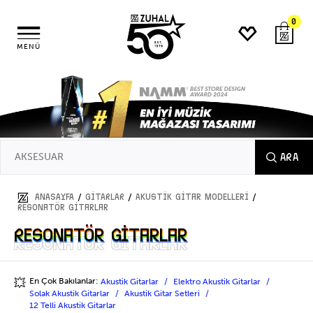
0
MENÜ
ARA
/
/
/
ANASAYFA
GİTARLAR
Akustik Gitar Modelleri
Resonatör Gitarlar
Resonatör Gitarlar
Resonatör Gitarlar
En Çok Bakılanlar:
Akustik Gitarlar
Elektro Akustik Gitarlar
💥
Solak Akustik Gitarlar
Akustik Gitar Setleri
12 Telli Akustik Gitarlar