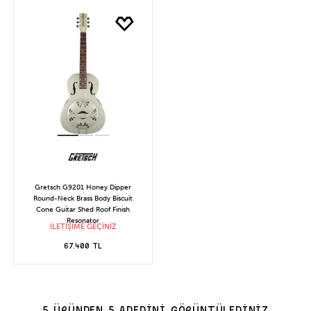
Gretsch G9201 Honey Dipper
Round-Neck Brass Body Biscuit
Cone Guitar Shed Roof Finish
Resonator
İLETİŞİME GEÇİNİZ
67.400 TL
5 ÜRÜNDEN 5 ADEDİNİ GÖRÜNTÜLEDİNİZ