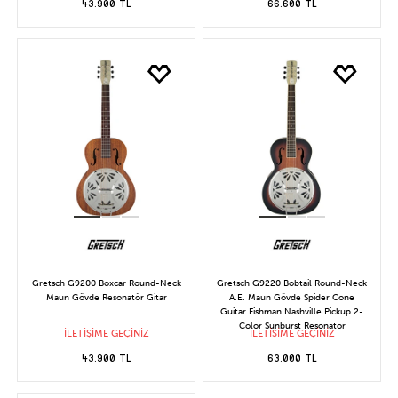
43.900 TL
66.600 TL
Gretsch G9200 Boxcar Round-Neck
Gretsch G9220 Bobtail Round-Neck
Maun Gövde Resonatör Gitar
A.E. Maun Gövde Spider Cone
Guitar Fishman Nashville Pickup 2-
Color Sunburst Resonator
İLETİŞİME GEÇİNİZ
İLETİŞİME GEÇİNİZ
43.900 TL
63.000 TL