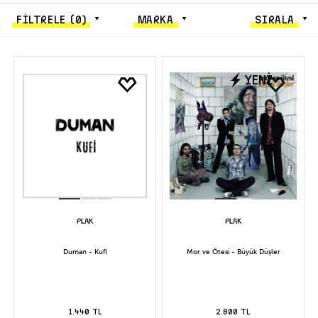
FİLTRELE
(0)
MARKA
SIRALA
YENİ
Duman - Kufi
Mor ve Ötesi - Büyük Düşler
1.440 TL
2.800 TL