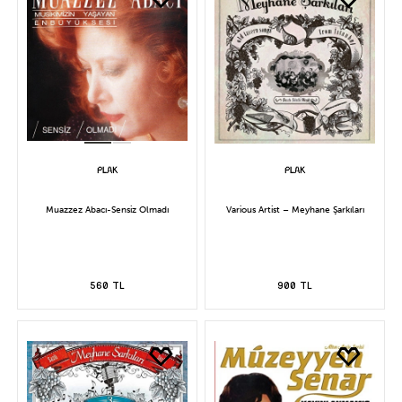
Muazzez Abacı-Sensiz Olmadı
Various Artist – Meyhane Şarkıları
560 TL
900 TL