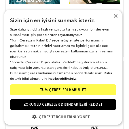
×
Sizin için en iyisini sunmak isteriz.
Bülent Ersoy – Bizim Hikayemiz
Zeki Müren – Zirvedeki Şarkılar
Size daha iyi, daha hızlı ve ilgi alanlarınıza uygun bir deneyim
sunabilmek için çerezlerden faydalanıyoruz.
“Tüm Çerezleri Kabul Et” seçeneğiyle, site performansını
geliştirmek, tercihlerinizi hatırlamak ve ilginizi çekebilecek
700 TL
1.000 TL
içerikleri sunmak amacıyla çerezleri kullanmamıza izin vermiş
olursunuz.
“Zorunlu Çerezler Dışındakileri Reddet” ile yalnızca sitenin
çalışması için zorunlu olan çerezleri kabul etmiş olursunuz.
Dilerseniz çerez kullanımını tamamen reddedebilirsiniz. Daha
detaylı bilgi almak için
inceleyebilirsiniz.
TÜM ÇEREZLERİ KABUL ET
ZORUNLU ÇEREZLER DIŞINDAKILERI REDDET
ÇEREZ TERCIHLERINI YÖNET