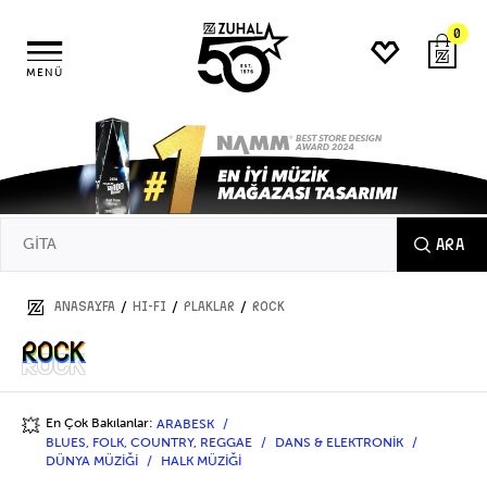
0
MENÜ
ARA
/
/
/
ANASAYFA
HI-FI
PLAKLAR
ROCK
ROCK
ROCK
En Çok Bakılanlar:
ARABESK
💥
BLUES, FOLK, COUNTRY, REGGAE
DANS & ELEKTRONİK
DÜNYA MÜZİĞİ
HALK MÜZİĞİ