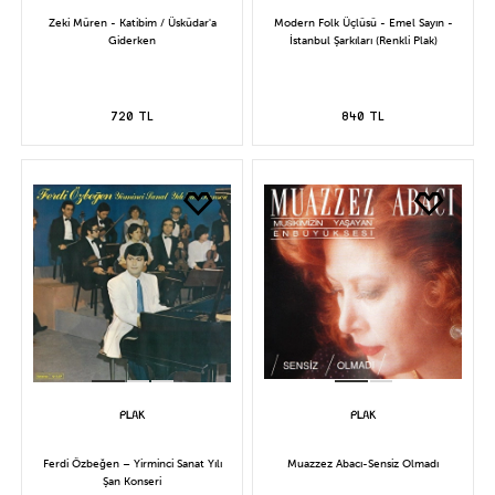
Zeki Müren - Katibim / Üsküdar'a
Modern Folk Üçlüsü - Emel Sayın -
Giderken
İstanbul Şarkıları (Renkli Plak)
720 TL
840 TL
Ferdi Özbeğen – Yirminci Sanat Yılı
Muazzez Abacı-Sensiz Olmadı
Şan Konseri