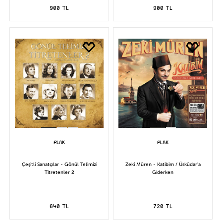
900 TL
900 TL
Çeşitli Sanatçılar - Gönül Telimizi
Zeki Müren - Katibim / Üsküdar'a
Titretenler 2
Giderken
640 TL
720 TL