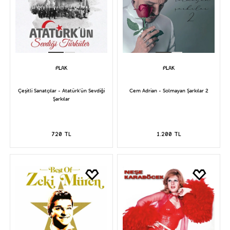
Çeşitli Sanatçılar - Atatürk'ün Sevdiği
Cem Adrian - Solmayan Şarkılar 2
Şarkılar
720 TL
1.200 TL