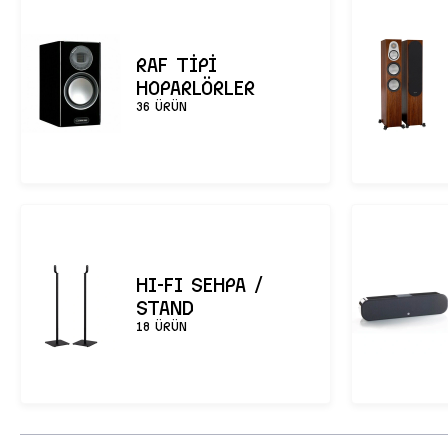
Marka
Fİ
RAF TİPİ
Q ACOUSTICS
HOPARLÖRLER
36 ÜRÜN
Stirling Broadcast
ATACAMA
T
HI-FI SEHPA /
STAND
Uygula
18 ÜRÜN