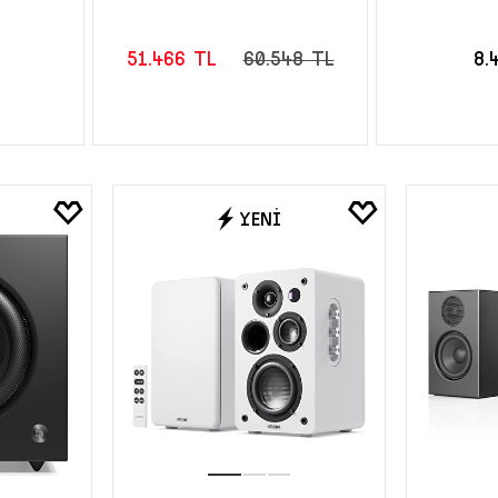
51.466 TL
60.548 TL
8.
LE
SEPETE EKLE
SEPE
YENİ