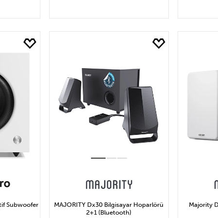
LE
SEPETE EKLE
S
tif Subwoofer
MAJORITY Dx30 Bilgisayar Hoparlörü
Majority D
2+1 (Bluetooth)