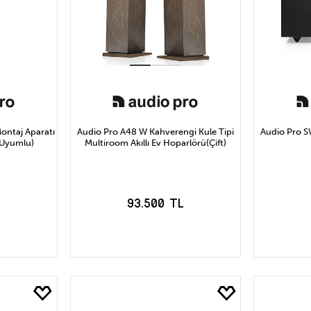
ontaj Aparatı
Audio Pro A48 W Kahverengi Kule Tipi
Audio Pro S
 Uyumlu)
Multiroom Akıllı Ev Hoparlörü(Çift)
93.500 TL
LE
SEPETE EKLE
S