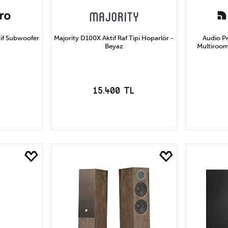
tif Subwoofer
Majority D100X Aktif Raf Tipi Hoparlör -
Audio Pr
Beyaz
Multiroom 
15.400 TL
LE
SEPETE EKLE
S