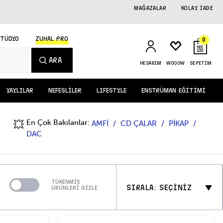
MAĞAZALAR
KOLAY İADE
STÜDYO
ZUHAL PRO
0
ARA
HESABIM
WOOOW
SEPETİM
YAYLILAR
NEFESLİLER
LIFESTYLE
ENSTRÜMAN EĞİTİMİ
En Çok Bakılanlar:
💥
AMFİ
CD ÇALAR
PİKAP
DAC
TÜKENMİŞ
SIRALA: SEÇİNİZ
ÜRÜNLERİ GİZLE