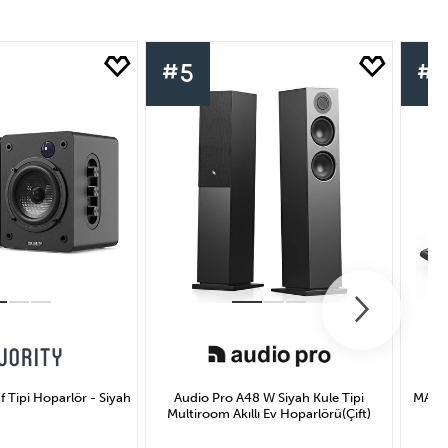
#5
#
 Tipi Hoparlör - Siyah
Audio Pro A48 W Siyah Kule Tipi
MAJOR
Multiroom Akıllı Ev Hoparlörü(Çift)