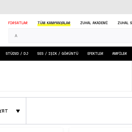
FIRSATLAR
TÜM
KAMPANYALAR
ZUHAL AKADEMİ
ZUHAL 
STÜDYO / DJ
SES / IŞIK / GÖRÜNTÜ
EFEKTLER
AMFİLER
yat