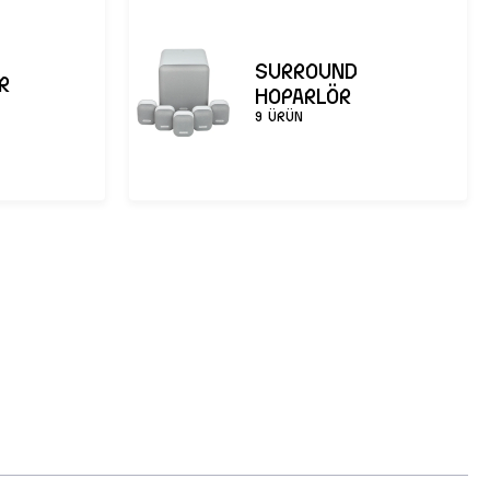
SURROUND
R
₺ ile 26.249₺ Arası
HOPARLÖR
9 ÜRÜN