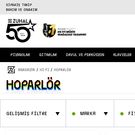
SİPARİŞ TAKİP
BAKIM VE ONARIM
PİYANOLAR
GİTARLAR
DAVUL VE PERKÜSYON
KLAVYELER
/
/
ANASAYFA
HI-FI
HOPARLÖR
HOPARLÖR
HOPARLÖR
GELİŞMİŞ FİLTRE
Marka
Fİ