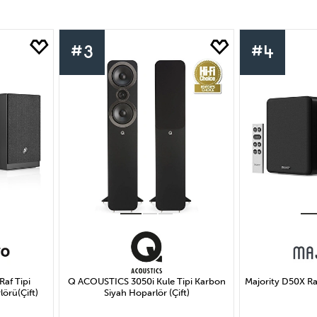
#3
#4
Raf Tipi
Q ACOUSTICS 3050i Kule Tipi Karbon
Majority D50X Raf
lörü(Çift)
Siyah Hoparlör (Çift)