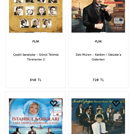
Çeşitli Sanatçılar - Gönül Telimizi
Zeki Müren - Katibim / Üsküdar'a
Titretenler 2
Giderken
640 TL
720 TL