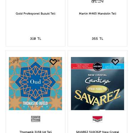
Gold Profesyonel Buzuki Teli
Martin M465 Mandolin Teli
310 TL
355 TL
Thomastik 315B Ud Teli
SAVAREZ 510CRJP New Crystal