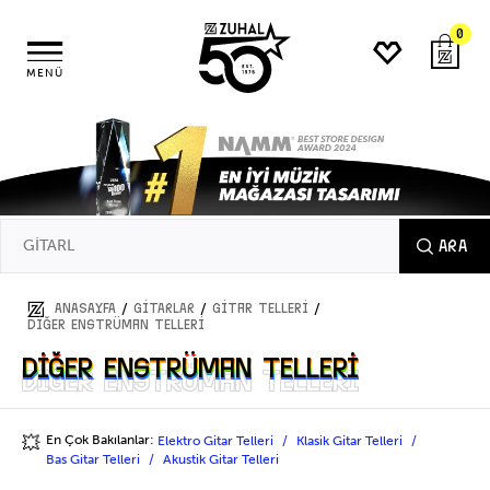
0
MENÜ
ARA
/
/
/
ANASAYFA
GİTARLAR
Gitar Telleri
Diğer Enstrüman Telleri
Diğer Enstrüman Telleri
Diğer Enstrüman Telleri
En Çok Bakılanlar:
Elektro Gitar Telleri
Klasik Gitar Telleri
💥
Bas Gitar Telleri
Akustik Gitar Telleri