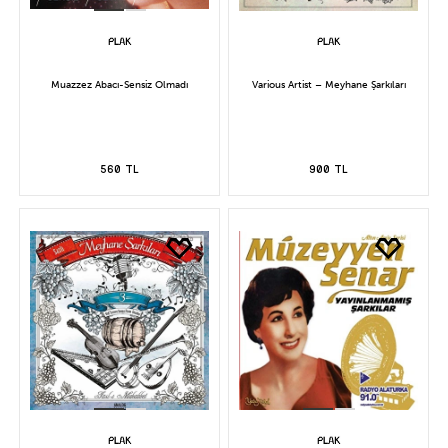
Muazzez Abacı-Sensiz Olmadı
Various Artist – Meyhane Şarkıları
560 TL
900 TL