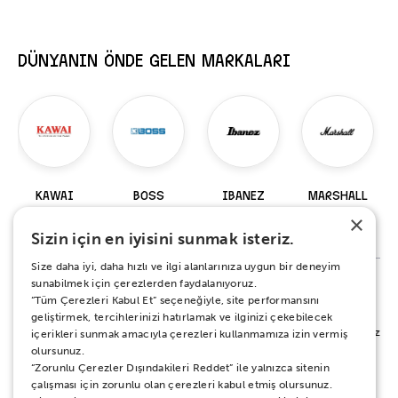
DÜNYANIN ÖNDE GELEN MARKALARI
KAWAI
BOSS
IBANEZ
MARSHALL
×
98 Ürün
229 Ürün
919 Ürün
147 Ürün
Sizin için en iyisini sunmak isteriz.
Size daha iyi, daha hızlı ve ilgi alanlarınıza uygun bir deneyim
sunabilmek için çerezlerden faydalanıyoruz.
“Tüm Çerezleri Kabul Et” seçeneğiyle, site performansını
%100 MEMNUNİYET SÖZÜ
geliştirmek, tercihlerinizi hatırlamak ve ilginizi çekebilecek
Alışverişiniz sırasında ya da sonrasında koşulsuz mutluluğunuz için yanınızdayız.
içerikleri sunmak amacıyla çerezleri kullanmamıza izin vermiş
Her ne sebeple olursa olsun 15 gün boyunca iade ve değişim garantisi Zuhal
olursunuz.
Müzik güvencesinde.
“Zorunlu Çerezler Dışındakileri Reddet” ile yalnızca sitenin
çalışması için zorunlu olan çerezleri kabul etmiş olursunuz.