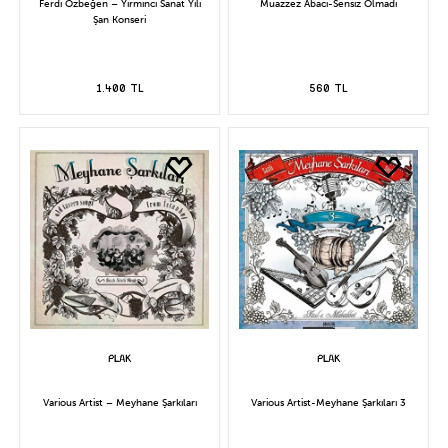
Ferdi Özbeğen – Yirminci Sanat Yılı
Muazzez Abacı-Sensiz Olmadı
Şan Konseri
1.400 TL
560 TL
Various Artist – Meyhane Şarkıları
Various Artist-Meyhane Şarkıları 3