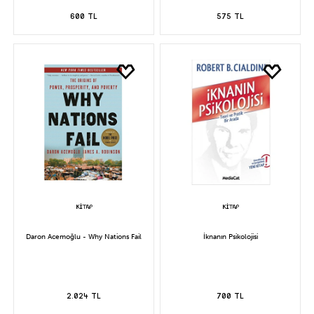
600 TL
575 TL
Daron Acemoğlu - Why Nations Fail
İknanın Psikolojisi
2.024 TL
700 TL