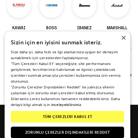
KAWAI
BOSS
IBANEZ
MARSHALL
×
98 Ürün
229 Ürün
920 Ürün
147 Ürün
Sizin için en iyisini sunmak isteriz.
Size daha iyi, daha hızlı ve ilgi alanlarınıza uygun bir deneyim
sunabilmek için çerezlerden faydalanıyoruz.
“Tüm Çerezleri Kabul Et” seçeneğiyle, site performansını
%100 MEMNUNİYET SÖZÜ
geliştirmek, tercihlerinizi hatırlamak ve ilginizi çekebilecek
Alışverişiniz sırasında ya da sonrasında koşulsuz mutluluğunuz için yanınızdayız.
içerikleri sunmak amacıyla çerezleri kullanmamıza izin vermiş
Her ne sebeple olursa olsun 15 gün boyunca iade ve değişim garantisi Zuhal
olursunuz.
Müzik güvencesinde.
“Zorunlu Çerezler Dışındakileri Reddet” ile yalnızca sitenin
çalışması için zorunlu olan çerezleri kabul etmiş olursunuz.
Dilerseniz çerez kullanımını tamamen reddedebilirsiniz. Daha
detaylı bilgi almak için
inceleyebilirsiniz.
TÜM ÇEREZLERİ KABUL ET
ZORUNLU ÇEREZLER DIŞINDAKILERI REDDET
Galipdede Cad. No: 33 Tünel / Beyoğlu / İSTANBUL