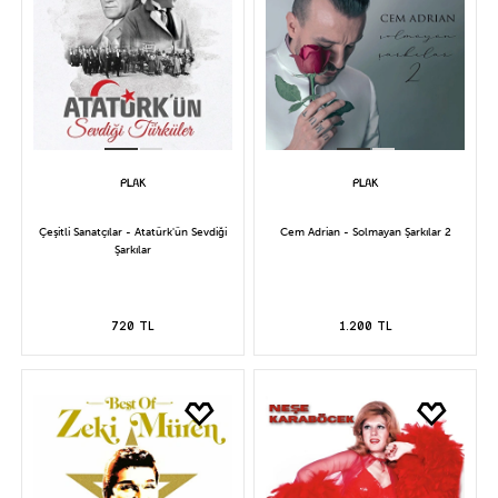
Çeşitli Sanatçılar - Atatürk'ün Sevdiği
Cem Adrian - Solmayan Şarkılar 2
Şarkılar
720 TL
1.200 TL