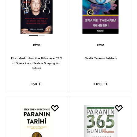
Elon Musk: How the Billionaire CEO
Grafik Tasarım Rehberi
of SpaceX and Tesla is Shaping our
Future
658 TL
1.625 TL