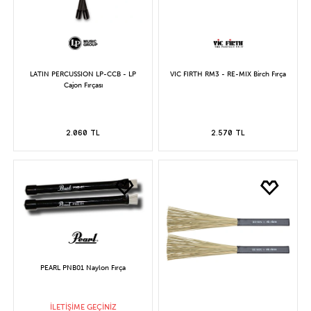
LATIN PERCUSSION LP-CCB - LP
VIC FIRTH RM3 - RE-MIX Birch Fırça
Cajon Fırçası
2.060 TL
2.570 TL
PEARL PNB01 Naylon Fırça
İLETİŞİME GEÇİNİZ