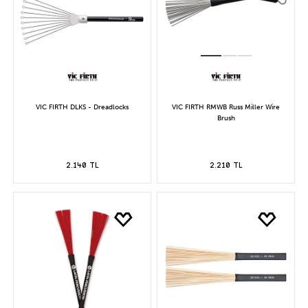
VIC FIRTH DLKS - Dreadlocks
VIC FIRTH RMWB Russ Miller Wire
Brush
2.140 TL
2.210 TL