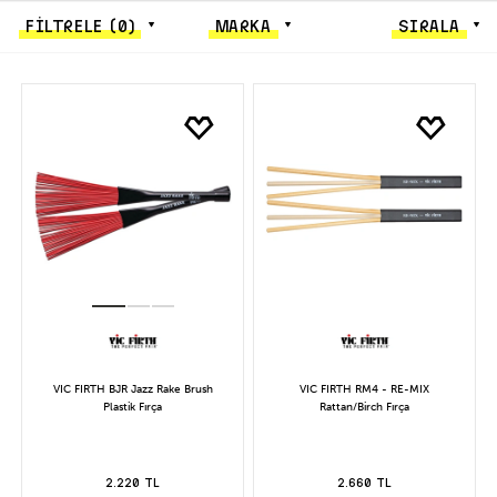
FİLTRELE
(0)
MARKA
SIRALA
VIC FIRTH BJR Jazz Rake Brush
VIC FIRTH RM4 - RE-MIX
Plastik Fırça
Rattan/Birch Fırça
2.220 TL
2.660 TL