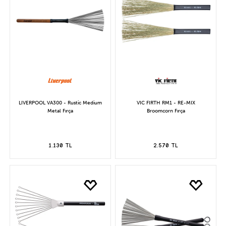
LIVERPOOL VA300 - Rustic Medium
VIC FIRTH RM1 - RE-MIX
Metal Fırça
Broomcorn Fırça
1.130 TL
2.570 TL