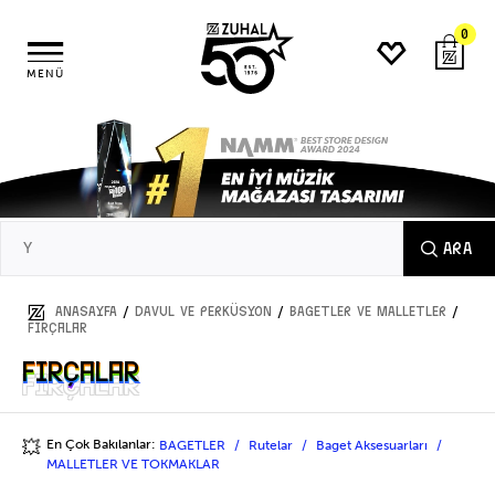
0
MENÜ
ARA
/
/
/
ANASAYFA
DAVUL ve PERKÜSYON
BAGETLER VE MALLETLER
Fırçalar
Fırçalar
Fırçalar
En Çok Bakılanlar:
BAGETLER
Rutelar
Baget Aksesuarları
💥
MALLETLER VE TOKMAKLAR