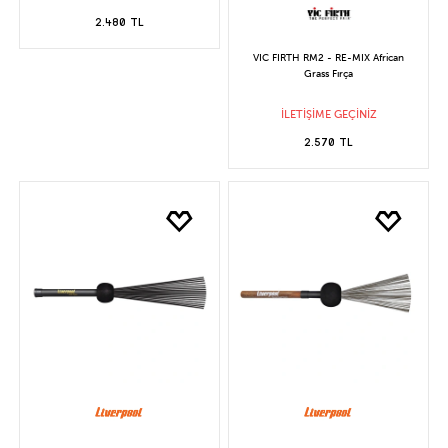
2.480 TL
VIC FIRTH RM2 - RE-MIX African
Grass Fırça
İLETİŞİME GEÇİNİZ
2.570 TL