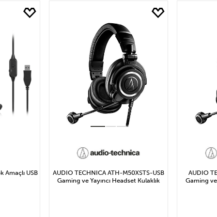
1.298₺ ile 2.596₺ Arası
2.596₺ ile 3.894₺ Arası
5.192₺ ile 6.490₺ Arası
6.490₺ ve Üzeri
 Amaçlı USB
AUDIO TECHNICA ATH-M50XSTS-USB
AUDIO T
Gaming ve Yayıncı Headset Kulaklık
Gaming ve 