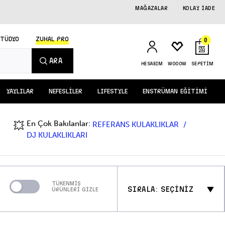
MAĞAZALAR
KOLAY İADE
STÜDYO
ZUHAL PRO
0
ARA
HESABIM
WOOOW
SEPETİM
YAYLILAR
NEFESLİLER
LIFESTYLE
ENSTRÜMAN EĞİTİMİ
En Çok Bakılanlar:
💥
REFERANS KULAKLIKLAR
DJ KULAKLIKLARI
TÜKENMİŞ
SIRALA: SEÇİNİZ
ÜRÜNLERİ GİZLE