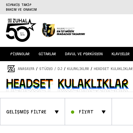
SİPARİŞ TAKİP
BAKIM VE ONARIM
PİYANOLAR
GİTARLAR
DAVUL VE PERKÜSYON
KLAVYELER
/
/
/
ANASAYFA
STÜDYO / DJ
Kulaklıklar
HEADSET KULAKLIKLAR
HEADSET KULAKLIKLAR
HEADSET KULAKLIKLAR
GELİŞMİŞ FİLTRE
Fİyat