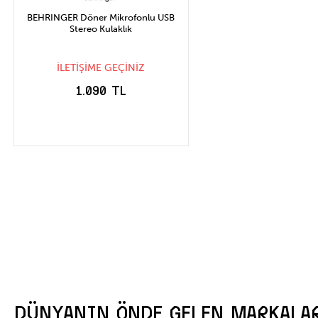
BEHRINGER Döner Mikrofonlu USB
Stereo Kulaklık
İLETİŞİME GEÇİNİZ
1.090 TL
STOĞA GELİNCE
HABER VER
DÜNYANIN ÖNDE GELEN MARKALA