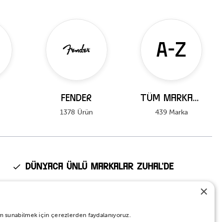
FENDER
Tüm Markalar
1378 Ürün
439 Marka
Dünyaca Ünlü Markalar Zuhal’de
Fender, Kawai, Ibanez, Roland, Tama, Pearl gibi dünyanın en
×
prestijli markalarının Türkiye’deki tek yetkili distribütörü Zuhal
Müzik.
eyim sunabilmek için çerezlerden faydalanıyoruz.