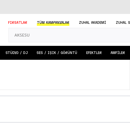
FIRSATLAR
TÜM
KAMPANYALAR
ZUHAL AKADEMİ
ZUHAL 
STÜDYO / DJ
SES / IŞIK / GÖRÜNTÜ
EFEKTLER
AMFİLER