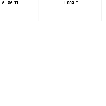
15.400 TL
1.090 TL
STOĞA GELİNCE
EPETE EKLE
HABER VER