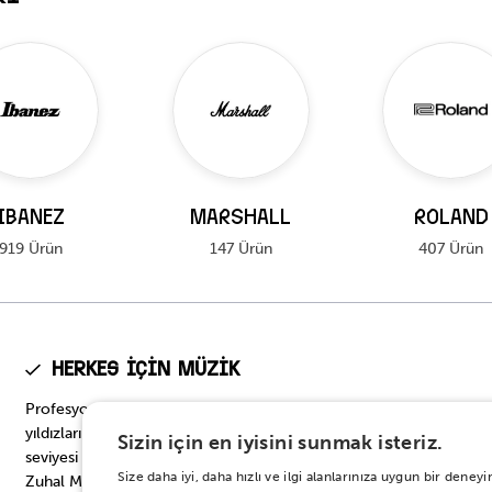
IBANEZ
MARSHALL
ROLAND
919 Ürün
147 Ürün
407 Ürün
Herkes için Müzik
Profesyonel seviyeden başlangıç seviyesine, müzik dünyasının
yıldızlarının tercih ettiği en prestijli modellerden başlangıç
Sizin için en iyisini sunmak isteriz.
seviyesi için en doğru seçeneklere… Onbinlerce enstrüman
Size daha iyi, daha hızlı ve ilgi alanlarınıza uygun bir den
Zuhal Müzik’te.