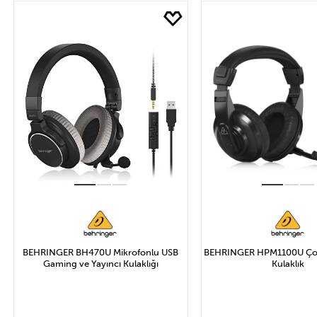
Fİyat
1.298₺ ve Altı
3.894₺ ile 5.192₺ Arası
Uygula
BEHRINGER BH470U Mikrofonlu USB
BEHRINGER HPM1100U Çok
Gaming ve Yayıncı Kulaklığı
Kulaklık