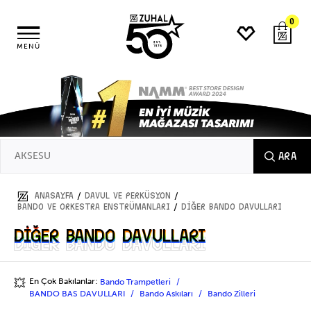
0
MENÜ
ARA
/
/
ANASAYFA
DAVUL ve PERKÜSYON
/
BANDO VE ORKESTRA ENSTRÜMANLARI
DİĞER BANDO DAVULLARI
DİĞER BANDO DAVULLARI
DİĞER BANDO DAVULLARI
En Çok Bakılanlar:
Bando Trampetleri
💥
BANDO BAS DAVULLARI
Bando Askıları
Bando Zilleri