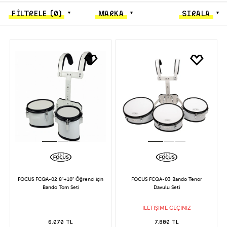
FİLTRELE
(0)
MARKA
SIRALA
FOCUS FCQA-02 8"+10" Öğrenci için
FOCUS FCQA-03 Bando Tenor
Bando Tom Seti
Davulu Seti
İLETİŞİME GEÇİNİZ
6.070 TL
7.880 TL