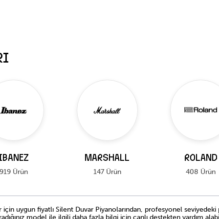
RI
IBANEZ
MARSHALL
ROLAND
919 Ürün
147 Ürün
408 Ürün
r için uygun fiyatlı Silent Duvar Piyanolarından, profesyonel seviyedeki
Aradığınız model ile ilgili daha fazla bilgi için canlı destekten yardım ala