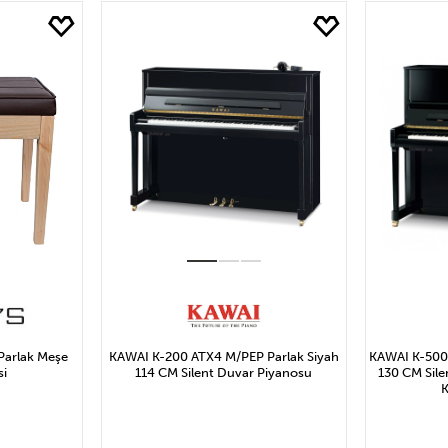
yat
WAI
155.064₺ ve Altı
STEINWAY & SONS
155.064₺ ile 310.127₺ Arası
310.127₺ ile 465.191₺ Arası
465.191₺ ile 620.254₺ Aras
620.254₺ ile 775.318₺ Arası
775.318₺ ve Üzeri
Uygula
arlak Meşe
KAWAI K-200 ATX4 M/PEP Parlak Siyah
KAWAI K-500 
si
114 CM Silent Duvar Piyanosu
130 CM Sile
K