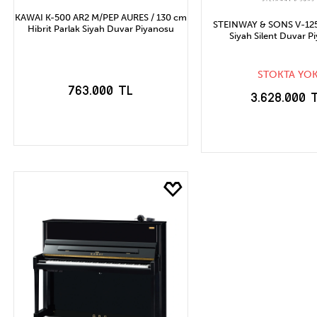
KAWAI K-500 AR2 M/PEP AURES / 130 cm
STEINWAY & SONS V-125 
Hibrit Parlak Siyah Duvar Piyanosu
Siyah Silent Duvar P
STOKTA YO
763.000 TL
3.628.000 
SEPETE EKLE
STOĞA GELİN
HABER VER