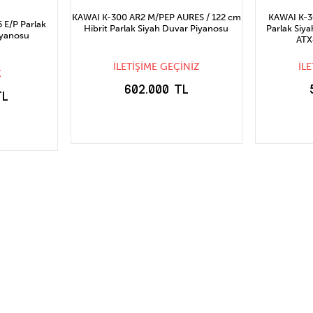
KAWAI K-300 AR2 M/PEP AURES / 122 cm
KAWAI K-3
E/P Parlak
Hibrit Parlak Siyah Duvar Piyanosu
Parlak Siya
iyanosu
ATX4
İLETİŞİME GEÇİNİZ
İL
K
602.000 TL
TL
STOĞA GELİNCE
S
CE
HABER VER