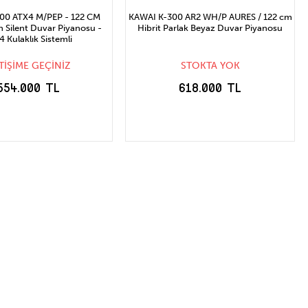
00 ATX4 M/PEP - 122 CM
KAWAI K-300 AR2 WH/P AURES / 122 cm
h Silent Duvar Piyanosu -
Hibrit Parlak Beyaz Duvar Piyanosu
 Kulaklık Sistemli
ETİŞİME GEÇİNİZ
STOKTA YOK
554.000 TL
618.000 TL
TOĞA GELİNCE
STOĞA GELİNCE
HABER VER
HABER VER