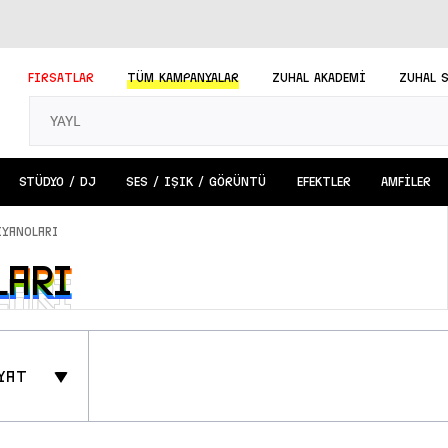
FIRSATLAR
TÜM
KAMPANYALAR
ZUHAL AKADEMİ
ZUHAL 
STÜDYO / DJ
SES / IŞIK / GÖRÜNTÜ
EFEKTLER
AMFİLER
iyanoları
ları
ları
yat