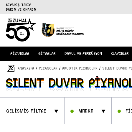
SİPARİŞ TAKİP
BAKIM VE ONARIM
PİYANOLAR
GİTARLAR
DAVUL VE PERKÜSYON
KLAVYELER
/
/
/
ANASAYFA
PİYANOLAR
Akustik Piyanolar
SILENT Duvar P
SILENT Duvar Piyano
SILENT Duvar Piyano
GELİŞMİŞ FİLTRE
Marka
Fİ