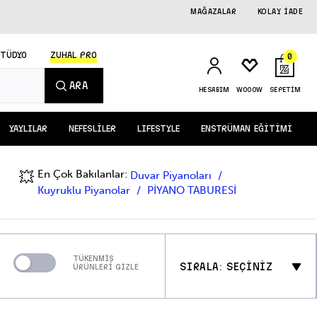
MAĞAZALAR
KOLAY İADE
STÜDYO
ZUHAL PRO
0
ARA
HESABIM
WOOOW
SEPETİM
YAYLILAR
NEFESLİLER
LIFESTYLE
ENSTRÜMAN EĞİTİMİ
En Çok Bakılanlar:
💥
Duvar Piyanoları
Kuyruklu Piyanolar
PİYANO TABURESİ
TÜKENMİŞ
SIRALA: SEÇİNİZ
ÜRÜNLERİ GİZLE