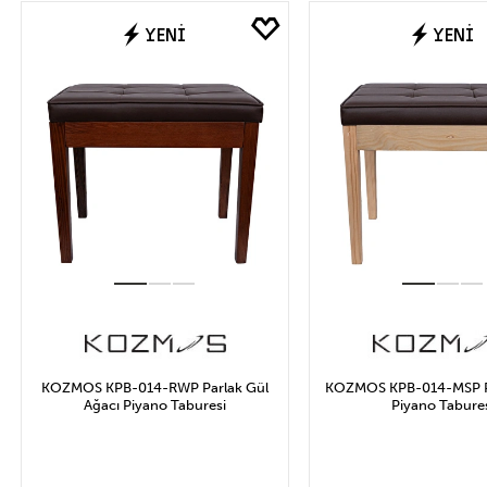
Marka
Fİ
YENİ
YENİ
KOZMOS
KA
Uygula
KOZMOS KPB-014-RWP Parlak Gül
KOZMOS KPB-014-MSP P
Ağacı Piyano Taburesi
Piyano Tabure