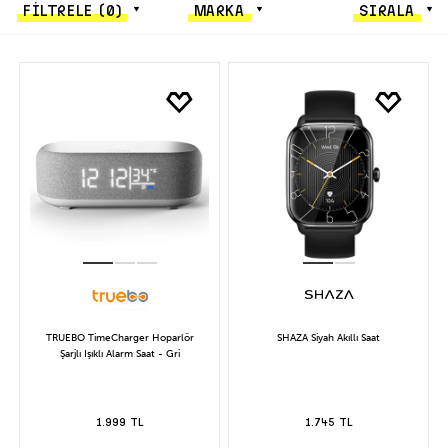
FİLTRELE
(0)
MARKA
SIRALA
TRUEBO TimeCharger Hoparlör
SHAZA Siyah Akıllı Saat
Şarjlı Işıklı Alarm Saat - Gri
1.999 TL
1.745 TL