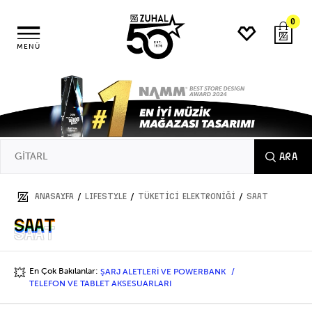
0
MENÜ
ARA
/
/
/
ANASAYFA
LIFESTYLE
TÜKETİCİ ELEKTRONİĞİ
SAAT
SAAT
SAAT
En Çok Bakılanlar:
ŞARJ ALETLERİ VE POWERBANK
💥
TELEFON VE TABLET AKSESUARLARI