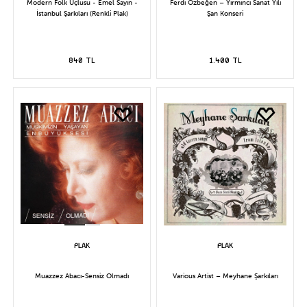
Modern Folk Üçlüsü - Emel Sayın -
Ferdi Özbeğen – Yirminci Sanat Yılı
İstanbul Şarkıları (Renkli Plak)
Şan Konseri
840 TL
1.400 TL
Muazzez Abacı-Sensiz Olmadı
Various Artist – Meyhane Şarkıları