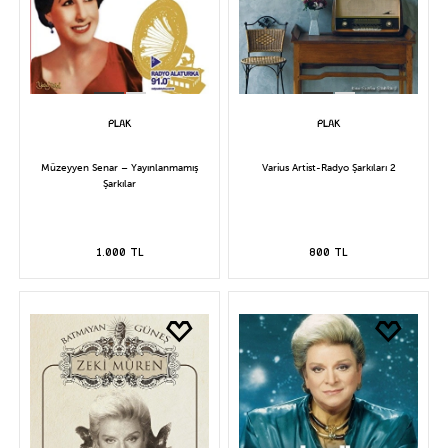
Müzeyyen Senar – Yayınlanmamış
Varius Artist-Radyo Şarkıları 2
Şarkılar
1.000 TL
800 TL