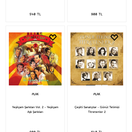
540 TL
900 TL
Yeşilçam Şarkıları Vol. 2 - Yeşilçam
Çeşitli Sanatçılar - Gönül Telimizi
Aşk Şarkıları
Titretenler 2
900 TL
640 TL