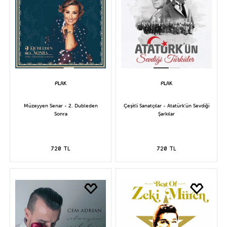
Müzeyyen Senar - 2. Dubleden
Çeşitli Sanatçılar - Atatürk'ün Sevdiği
Sonra
Şarkılar
720 TL
720 TL