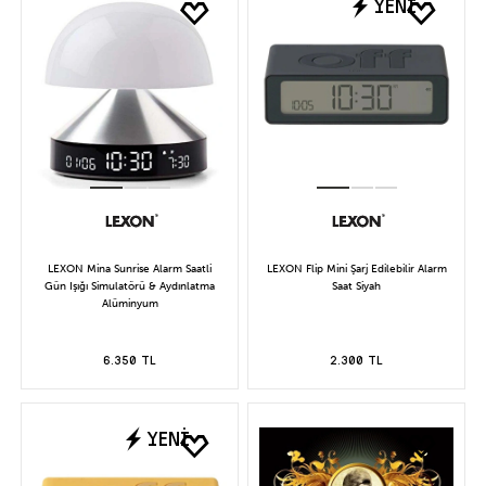
YENİ
LEXON Mina Sunrise Alarm Saatli
LEXON Flip Mini Şarj Edilebilir Alarm
Gün Işığı Simulatörü & Aydınlatma
Saat Siyah
Alüminyum
6.350 TL
2.300 TL
YENİ