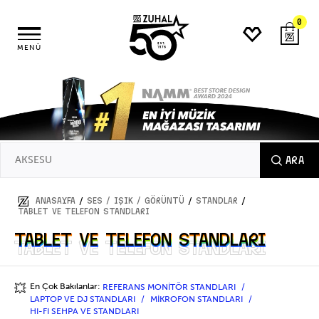
0
MENÜ
ARA
/
/
/
ANASAYFA
SES / IŞIK / GÖRÜNTÜ
STANDLAR
TABLET VE TELEFON STANDLARI
TABLET VE TELEFON STANDLARI
TABLET VE TELEFON STANDLARI
En Çok Bakılanlar:
REFERANS MONİTÖR STANDLARI
💥
LAPTOP VE DJ STANDLARI
MİKROFON STANDLARI
HI-FI SEHPA VE STANDLARI