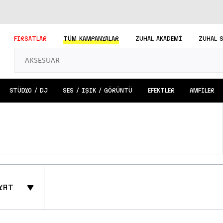
FIRSATLAR
TÜM
KAMPANYALAR
ZUHAL AKADEMİ
ZUHAL 
STÜDYO / DJ
SES / IŞIK / GÖRÜNTÜ
EFEKTLER
AMFİLER
yat