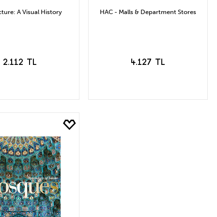
ture: A Visual History
HAC - Malls & Department Stores
2.112 TL
4.127 TL
EPETE EKLE
SEPETE EKLE