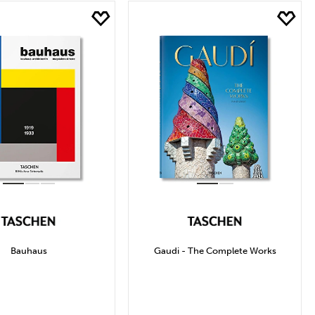
445₺ Arası
2.408₺ ve Üzeri
Bauhaus
Gaudi - The Complete Works