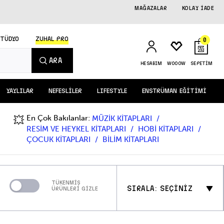
MAĞAZALAR
KOLAY İADE
STÜDYO
ZUHAL PRO
0
ARA
HESABIM
WOOOW
SEPETİM
YAYLILAR
NEFESLİLER
LIFESTYLE
ENSTRÜMAN EĞİTİMİ
En Çok Bakılanlar:
💥
MÜZİK KİTAPLARI
RESİM VE HEYKEL KİTAPLARI
HOBİ KİTAPLARI
ÇOCUK KİTAPLARI
BİLİM KİTAPLARI
TÜKENMİŞ
SIRALA: SEÇİNİZ
ÜRÜNLERİ GİZLE