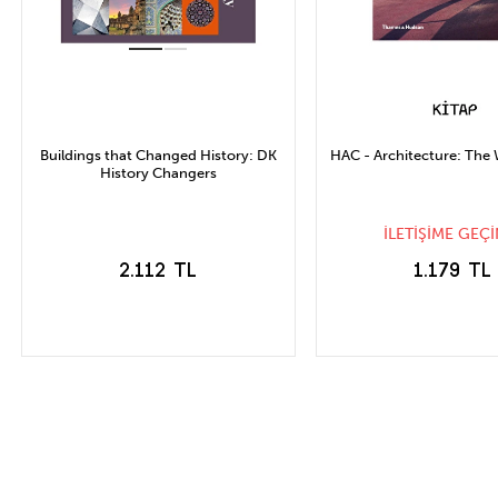
Buildings that Changed History: DK
HAC - Architecture: The
History Changers
İLETİŞİME GEÇİ
2.112 TL
1.179 TL
STOĞA GELİN
SEPETE EKLE
HABER VER