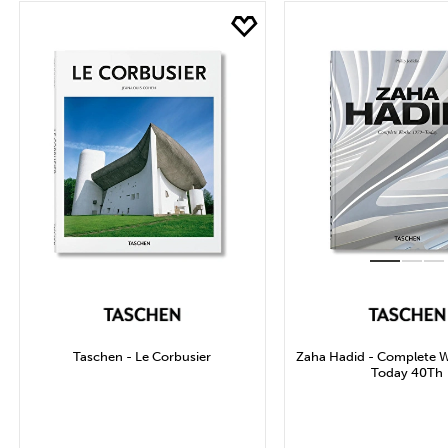
Marka
Fİ
KİTAP YAYIN
Uygula
Taschen - Le Corbusier
Zaha Hadid - Complete W
Today 40Th