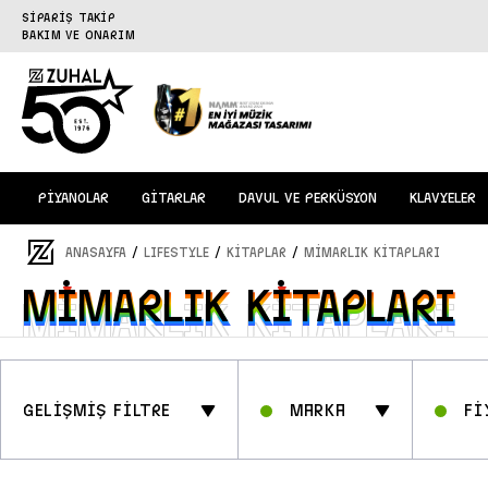
SİPARİŞ TAKİP
BAKIM VE ONARIM
PİYANOLAR
GİTARLAR
DAVUL VE PERKÜSYON
KLAVYELER
/
/
/
ANASAYFA
LIFESTYLE
KİTAPLAR
MİMARLIK KİTAPLARI
MİMARLIK KİTAPLARI
MİMARLIK KİTAPLARI
GELİŞMİŞ FİLTRE
Marka
Fİ