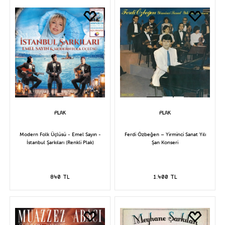
Modern Folk Üçlüsü - Emel Sayın -
Ferdi Özbeğen – Yirminci Sanat Yılı
İstanbul Şarkıları (Renkli Plak)
Şan Konseri
840 TL
1.400 TL