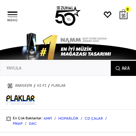
0
MENÜ
ARA
/
/
ANASAYFA
HI-FI
PLAKLAR
PLAKLAR
PLAKLAR
En Çok Bakılanlar:
AMFİ
HOPARLÖR
CD ÇALAR
💥
PİKAP
DAC