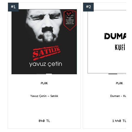
#1
#2
Yavuz Çetin – Satılık
Duman - Kufi
840 TL
1.440 TL