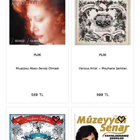
Muazzez Abacı-Sensiz Olmadı
Various Artist – Meyhane Şarkıları
560 TL
900 TL