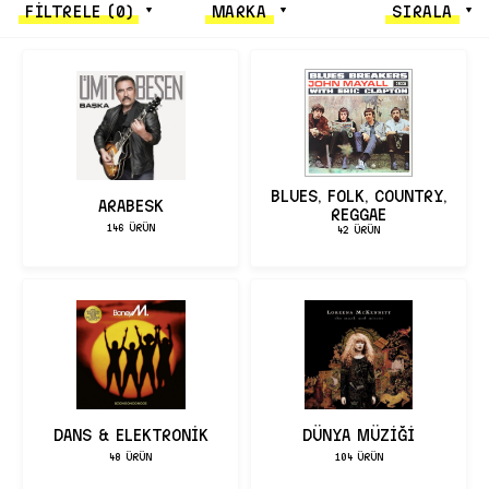
FİLTRELE
(0)
MARKA
SIRALA
BLUES, FOLK, COUNTRY,
ARABESK
REGGAE
146 ÜRÜN
42 ÜRÜN
DANS & ELEKTRONİK
DÜNYA MÜZİĞİ
48 ÜRÜN
104 ÜRÜN