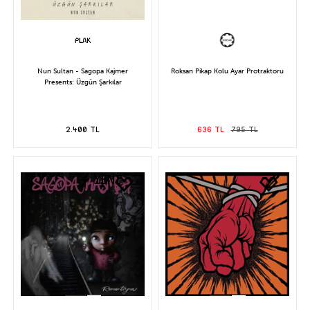
Nun Sultan - Sagopa Kajmer
Roksan Pikap Kolu Ayar Protraktoru
Presents: Üzgün Şarkılar
2.400 TL
636 TL
795 TL
YENİ