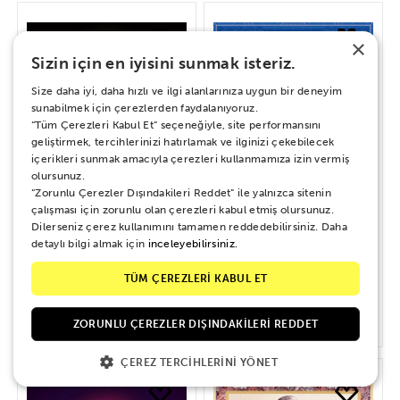
×
Sizin için en iyisini sunmak isteriz.
Size daha iyi, daha hızlı ve ilgi alanlarınıza uygun bir deneyim
sunabilmek için çerezlerden faydalanıyoruz.
“Tüm Çerezleri Kabul Et” seçeneğiyle, site performansını
geliştirmek, tercihlerinizi hatırlamak ve ilginizi çekebilecek
içerikleri sunmak amacıyla çerezleri kullanmamıza izin vermiş
olursunuz.
“Zorunlu Çerezler Dışındakileri Reddet” ile yalnızca sitenin
çalışması için zorunlu olan çerezleri kabul etmiş olursunuz.
Dilerseniz çerez kullanımını tamamen reddedebilirsiniz. Daha
detaylı bilgi almak için
inceleyebilirsiniz.
Zeki Müren – Saklı Kayıtlar 1952-
Müzeyyen Senar - Söyleyin Güneşe
1984
TÜM ÇEREZLERİ KABUL ET
600 TL
800 TL
ZORUNLU ÇEREZLER DIŞINDAKILERI REDDET
ÇEREZ TERCIHLERINI YÖNET