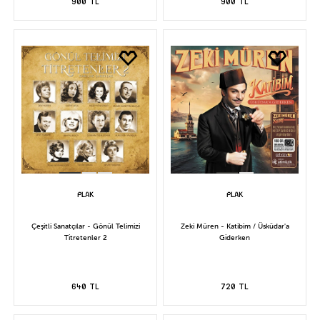
900 TL
900 TL
Çeşitli Sanatçılar - Gönül Telimizi
Zeki Müren - Katibim / Üsküdar'a
Titretenler 2
Giderken
640 TL
720 TL