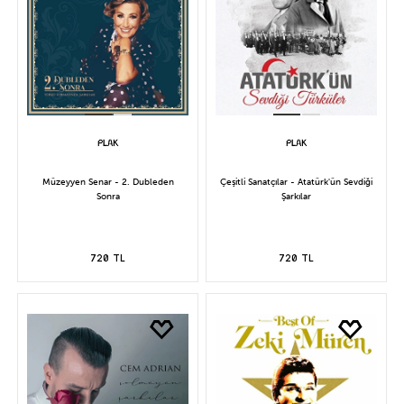
Müzeyyen Senar - 2. Dubleden
Çeşitli Sanatçılar - Atatürk'ün Sevdiği
Sonra
Şarkılar
720 TL
720 TL