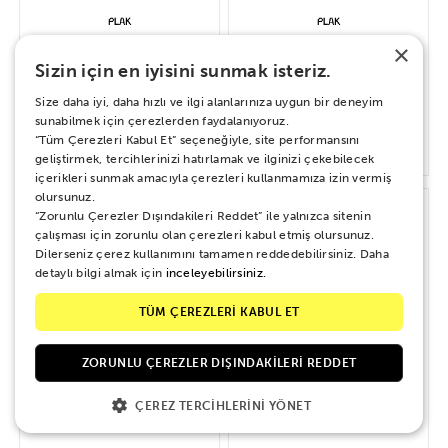
×
Bülent Ersoy – Bizim Hikayemiz
Müzeyyen Senar - 2. Dubleden
Sizin için en iyisini sunmak isteriz.
Sonra
Size daha iyi, daha hızlı ve ilgi alanlarınıza uygun bir deneyim
sunabilmek için çerezlerden faydalanıyoruz.
“Tüm Çerezleri Kabul Et” seçeneğiyle, site performansını
700 TL
720 TL
geliştirmek, tercihlerinizi hatırlamak ve ilginizi çekebilecek
içerikleri sunmak amacıyla çerezleri kullanmamıza izin vermiş
olursunuz.
“Zorunlu Çerezler Dışındakileri Reddet” ile yalnızca sitenin
çalışması için zorunlu olan çerezleri kabul etmiş olursunuz.
Dilerseniz çerez kullanımını tamamen reddedebilirsiniz. Daha
detaylı bilgi almak için
inceleyebilirsiniz.
TÜM ÇEREZLERİ KABUL ET
ZORUNLU ÇEREZLER DIŞINDAKILERI REDDET
ÇEREZ TERCIHLERINI YÖNET