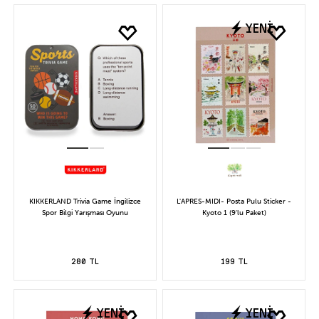
YENİ
KIKKERLAND Trivia Game İngilizce
L'APRES-MIDI- Posta Pulu Sticker -
Spor Bilgi Yarışması Oyunu
Kyoto 1 (9'lu Paket)
280 TL
199 TL
YENİ
YENİ