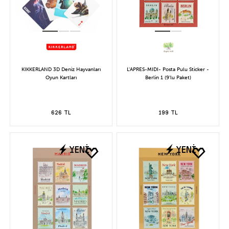
KIKKERLAND 3D Deniz Hayvanları
L'APRES-MIDI- Posta Pulu Sticker -
Oyun Kartları
Berlin 1 (9'lu Paket)
626 TL
199 TL
YENİ
YENİ