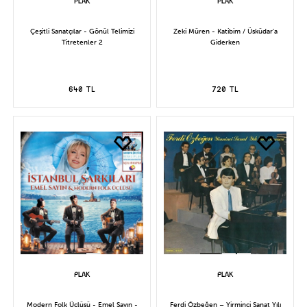
Çeşitli Sanatçılar - Gönül Telimizi
Zeki Müren - Katibim / Üsküdar'a
Titretenler 2
Giderken
640 TL
720 TL
Modern Folk Üçlüsü - Emel Sayın -
Ferdi Özbeğen – Yirminci Sanat Yılı