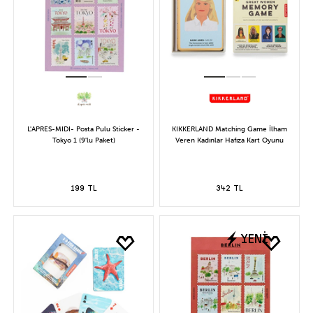
L'APRES-MIDI- Posta Pulu Sticker -
KIKKERLAND Matching Game İlham
Tokyo 1 (9'lu Paket)
Veren Kadınlar Hafıza Kart Oyunu
199 TL
342 TL
YENİ