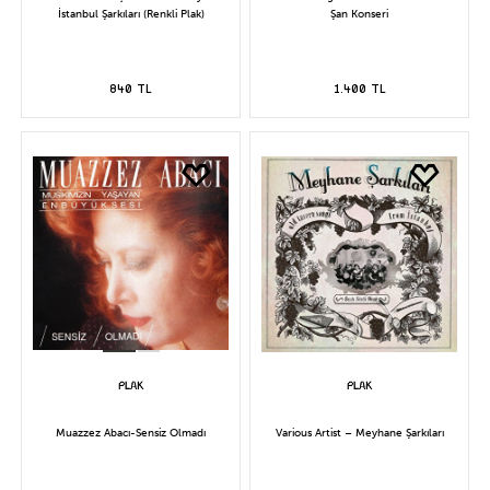
İstanbul Şarkıları (Renkli Plak)
Şan Konseri
840 TL
1.400 TL
Muazzez Abacı-Sensiz Olmadı
Various Artist – Meyhane Şarkıları