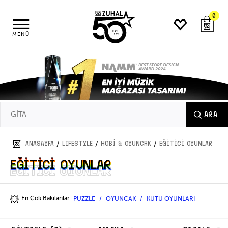
0
MENÜ
ARA
/
/
/
ANASAYFA
LIFESTYLE
Hobi & Oyuncak
EĞİTİCİ OYUNLAR
EĞİTİCİ OYUNLAR
EĞİTİCİ OYUNLAR
En Çok Bakılanlar:
PUZZLE
OYUNCAK
KUTU OYUNLARI
💥