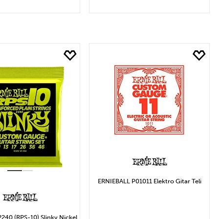
EPETE EKLE
SEPETE EKLE
ERNIEBALL P01011 Elektro Gitar Teli
2240 (RPS-10) Slinky Nickel