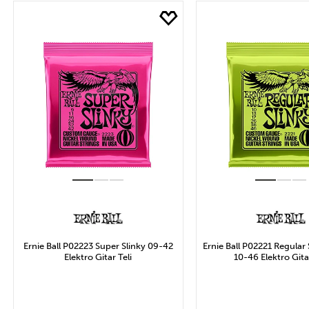
Marka
Fİ
SAVAREZ
ER
DADDARIO
MARKSTRINGS
Uygula
Ernie Ball P02223 Super Slinky 09-42
Ernie Ball P02221 Regular 
Elektro Gitar Teli
10-46 Elektro Gitar