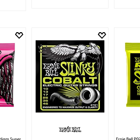
SEPETE EKLE
S
LE
digm Super
Ernie Ball P0