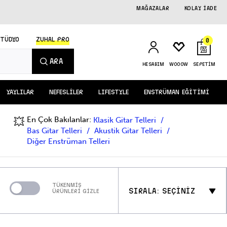
MAĞAZALAR
KOLAY İADE
STÜDYO
ZUHAL PRO
0
ARA
HESABIM
WOOOW
SEPETİM
YAYLILAR
NEFESLİLER
LIFESTYLE
ENSTRÜMAN EĞİTİMİ
En Çok Bakılanlar:
💥
Klasik Gitar Telleri
Bas Gitar Telleri
Akustik Gitar Telleri
Diğer Enstrüman Telleri
TÜKENMİŞ
SIRALA: SEÇİNİZ
ÜRÜNLERİ GİZLE