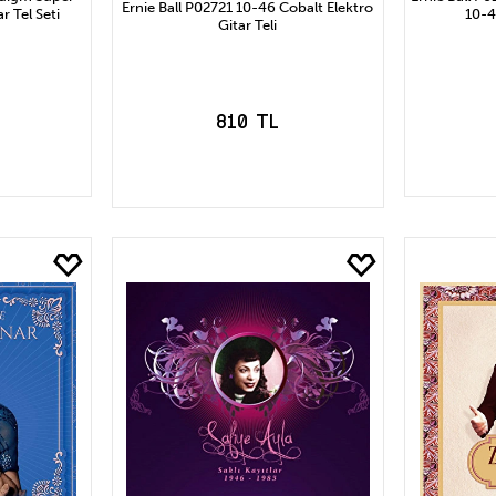
Ernie Ball P02721 10-46 Cobalt Elektro
r Tel Seti
10-4
Gitar Teli
810 TL
LE
S
SEPETE EKLE