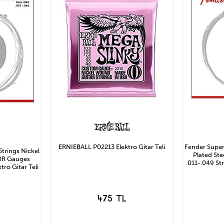
ERNIEBALL P02213 Elektro Gitar Teli
Fender Super 
Strings Nickel
Plated St
50R Gauges
.011-.049 Str
tro Gitar Teli
475 TL