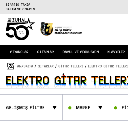
SİPARİŞ TAKİP
BAKIM VE ONARIM
PİYANOLAR
GİTARLAR
DAVUL VE PERKÜSYON
KLAVYELER
/
/
/
ANASAYFA
GİTARLAR
Gitar Telleri
Elektro Gitar Teller
Elektro Gitar Teller
Elektro Gitar Teller
GELİŞMİŞ FİLTRE
Marka
Fİ