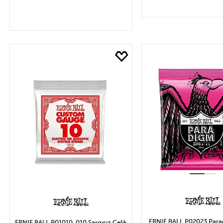
SEPETE EK
SEPETE EKLE
ERNIE BALL P02023 Para
ERNIE BALL P01010 .010 Sargısız Çelik