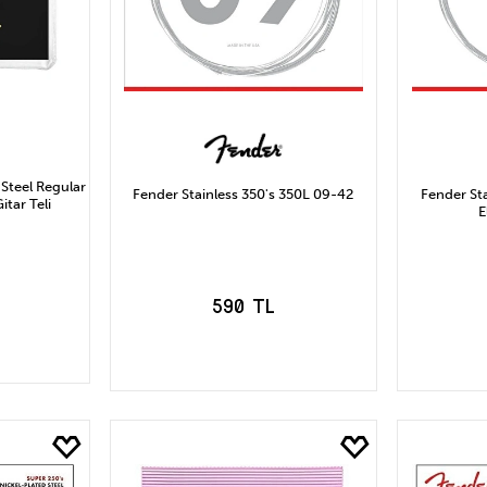
 Steel Regular
Fender Stainless 350's 350L 09-42
Fender St
itar Teli
E
590 TL
LE
SEPETE EKLE
S