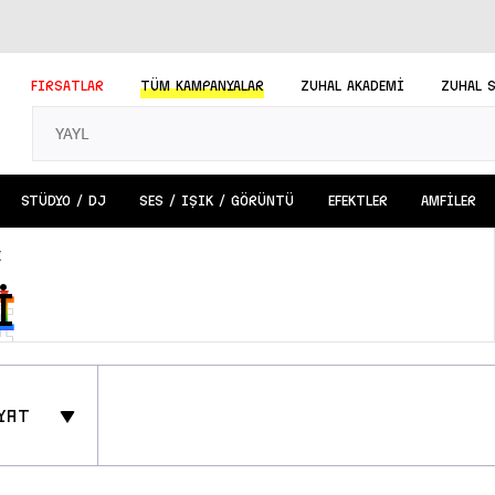
FIRSATLAR
TÜM
KAMPANYALAR
ZUHAL AKADEMİ
ZUHAL 
STÜDYO / DJ
SES / IŞIK / GÖRÜNTÜ
EFEKTLER
AMFİLER
i
i
i
yat