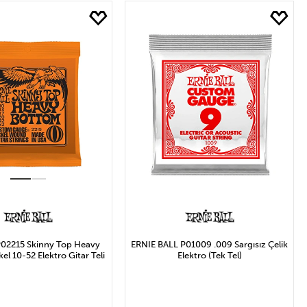
₺ Arası
ve Üzeri
 P02215 Skinny Top Heavy
ERNIE BALL P01009 .009 Sargısız Çelik
l 10-52 Elektro Gitar Teli
Elektro (Tek Tel)