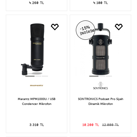
4.260 TL
4.100 TL
-15%
İNDİRİM
Marantz MPM1000U / USB
SONTRONICS Podcast Pro Siyah
Condencer Mikrofon
Dinamik Mikrofon
3.310 TL
10.200 TL
12.000 TL