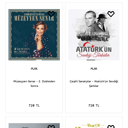
Müzeyyen Senar - 2. Dubleden
Çeşitli Sanatçılar - Atatürk'ün Sevdiği
Sonra
Şarkılar
720 TL
720 TL