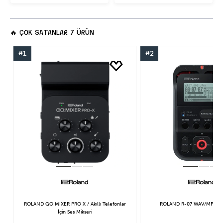
🔥
ÇOK SATANLAR
7 ÜRÜN
#1
#2
ROLAND GO:MIXER PRO X / Akıllı Telefonlar
ROLAND R-07 WAV/MP3 Kayı
İçin Ses Mikseri