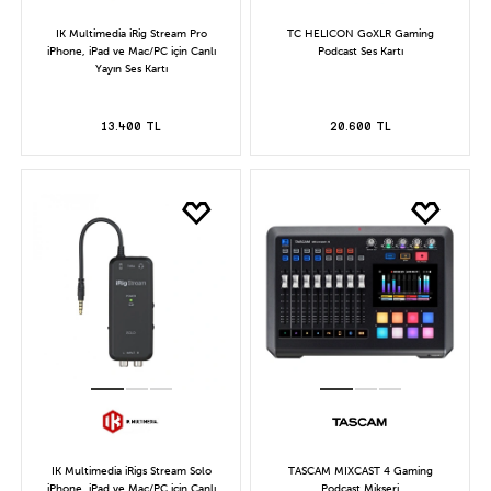
IK Multimedia iRig Stream Pro
TC HELICON GoXLR Gaming
iPhone, iPad ve Mac/PC için Canlı
Podcast Ses Kartı
Yayın Ses Kartı
13.400 TL
20.600 TL
IK Multimedia iRigs Stream Solo
TASCAM MIXCAST 4 Gaming
iPhone, iPad ve Mac/PC için Canlı
Podcast Mikseri