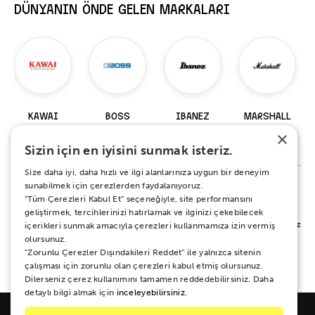
DÜNYANIN ÖNDE GELEN MARKALARI
KAWAI
BOSS
IBANEZ
MARSHALL
×
98 Ürün
229 Ürün
919 Ürün
147 Ürün
Sizin için en iyisini sunmak isteriz.
Size daha iyi, daha hızlı ve ilgi alanlarınıza uygun bir deneyim
sunabilmek için çerezlerden faydalanıyoruz.
“Tüm Çerezleri Kabul Et” seçeneğiyle, site performansını
%100 MEMNUNİYET SÖZÜ
geliştirmek, tercihlerinizi hatırlamak ve ilginizi çekebilecek
Alışverişiniz sırasında ya da sonrasında koşulsuz mutluluğunuz için yanınızdayız.
içerikleri sunmak amacıyla çerezleri kullanmamıza izin vermiş
Her ne sebeple olursa olsun 15 gün boyunca iade ve değişim garantisi Zuhal
olursunuz.
Müzik güvencesinde.
“Zorunlu Çerezler Dışındakileri Reddet” ile yalnızca sitenin
çalışması için zorunlu olan çerezleri kabul etmiş olursunuz.
Dilerseniz çerez kullanımını tamamen reddedebilirsiniz. Daha
detaylı bilgi almak için
inceleyebilirsiniz.