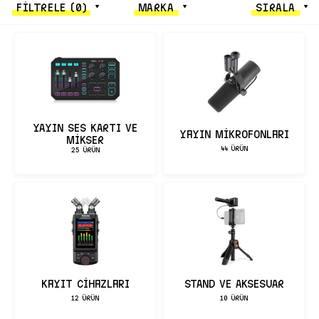
FİLTRELE
(0)
MARKA
SIRALA
YAYIN SES KARTI VE
Yayın Mikrofonları
MİKSER
44 ÜRÜN
25 ÜRÜN
Kayıt Cihazları
STAND VE AKSESUAR
12 ÜRÜN
10 ÜRÜN