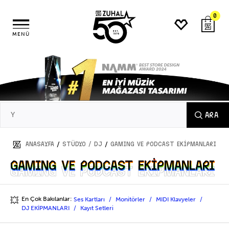
0
MENÜ
ARA
/
/
ANASAYFA
STÜDYO / DJ
GAMING VE PODCAST EKİPMANLARI
GAMING VE PODCAST EKİPMANLARI
GAMING VE PODCAST EKİPMANLARI
En Çok Bakılanlar:
Ses Kartları
Monitörler
MIDI Klavyeler
💥
DJ EKİPMANLARI
Kayıt Setleri