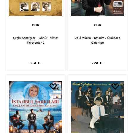
Çeşitli Sanatçılar - Gönül Telimizi
Zeki Müren - Katibim / Üsküdar'a
Titretenler 2
Giderken
640 TL
720 TL