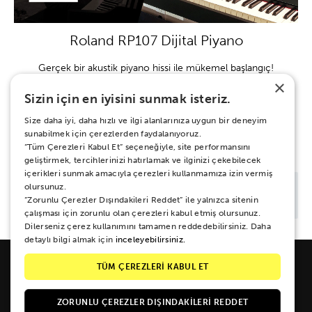
Roland RP107 Dijital Piyano
Gerçek bir akustik piyano hissi ile mükemel başlangıç!
×
Sizin için en iyisini sunmak isteriz.
ALIŞVERİŞE BAŞLA
Size daha iyi, daha hızlı ve ilgi alanlarınıza uygun bir deneyim
BAŞKA BİR ŞEY Mİ ARIYORSUN?
sunabilmek için çerezlerden faydalanıyoruz.
“Tüm Çerezleri Kabul Et” seçeneğiyle, site performansını
geliştirmek, tercihlerinizi hatırlamak ve ilginizi çekebilecek
içerikleri sunmak amacıyla çerezleri kullanmamıza izin vermiş
olursunuz.
“Zorunlu Çerezler Dışındakileri Reddet” ile yalnızca sitenin
çalışması için zorunlu olan çerezleri kabul etmiş olursunuz.
Dilerseniz çerez kullanımını tamamen reddedebilirsiniz. Daha
detaylı bilgi almak için
inceleyebilirsiniz.
TÜM ÇEREZLERİ KABUL ET
ZORUNLU ÇEREZLER DIŞINDAKILERI REDDET
Galipdede Cad. No: 33 Tünel / Beyoğlu / İSTANBUL