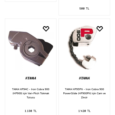
500 TL
TAMA HP94C - Iron Cobra 900
TAMA HP95PN - Iron Cobra 900
(HP900) için Vari-Pitch Tokmak
PowerGlide (HP900PN) için Cam ve
Tutucu
Zincir
1.130 TL
1.420 TL