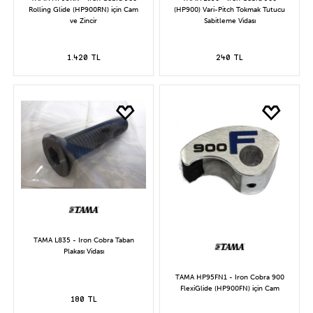
Rolling Glide (HP900RN) için Cam
(HP900) Vari-Pitch Tokmak Tutucu
ve Zincir
Sabitleme Vidası
1.420 TL
240 TL
TAMA L835 - Iron Cobra Taban
Plakası Vidası
TAMA HP95FN1 - Iron Cobra 900
FlexiGlide (HP900FN) için Cam
180 TL