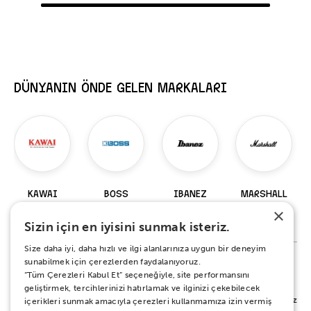
DÜNYANIN ÖNDE GELEN MARKALARI
KAWAI
BOSS
IBANEZ
MARSHALL
×
98 Ürün
229 Ürün
919 Ürün
147 Ürün
Sizin için en iyisini sunmak isteriz.
Size daha iyi, daha hızlı ve ilgi alanlarınıza uygun bir deneyim
sunabilmek için çerezlerden faydalanıyoruz.
“Tüm Çerezleri Kabul Et” seçeneğiyle, site performansını
%100 MEMNUNİYET SÖZÜ
geliştirmek, tercihlerinizi hatırlamak ve ilginizi çekebilecek
Alışverişiniz sırasında ya da sonrasında koşulsuz mutluluğunuz için yanınızdayız.
içerikleri sunmak amacıyla çerezleri kullanmamıza izin vermiş