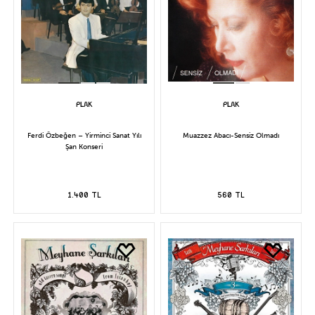
Ferdi Özbeğen – Yirminci Sanat Yılı
Muazzez Abacı-Sensiz Olmadı
Şan Konseri
1.400 TL
560 TL