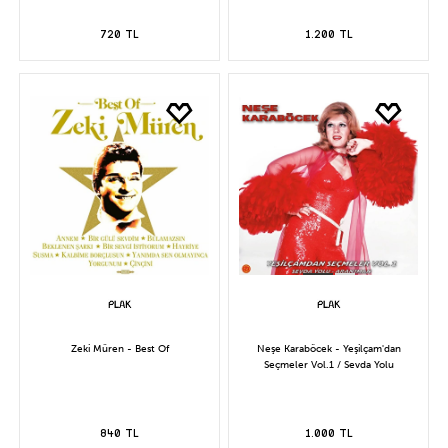
720 TL
1.200 TL
Zeki Müren - Best Of
Neşe Karaböcek - Yeşilçam'dan
Seçmeler Vol.1 / Sevda Yolu
840 TL
1.000 TL