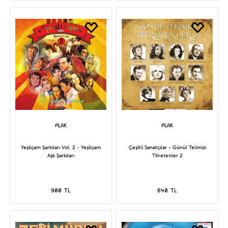
Yeşilçam Şarkıları Vol. 2 - Yeşilçam
Çeşitli Sanatçılar - Gönül Telimizi
Aşk Şarkıları
Titretenler 2
900 TL
640 TL