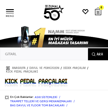
0
MENÜ
ARA
/
/
/
ANASAYFA
DAVUL ve PERKÜSYON
YEDEK PARÇALAR
KICK PEDAL PARÇALARI
KICK PEDAL PARÇALARI
KICK PEDAL PARÇALARI
En Çok Bakılanlar:
ASKI SİSTEMLERİ
💥
TRAMPET TELLERİ VE GERGİ MEKANİZMALARI
BAS DAVUL VE FLOOR TOM BACAKLARI