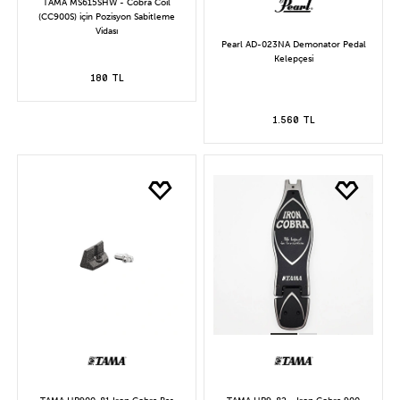
TAMA MS615SHW - Cobra Coil
(CC900S) için Pozisyon Sabitleme
Vidası
Pearl AD-023NA Demonator Pedal
Kelepçesi
180 TL
1.560 TL