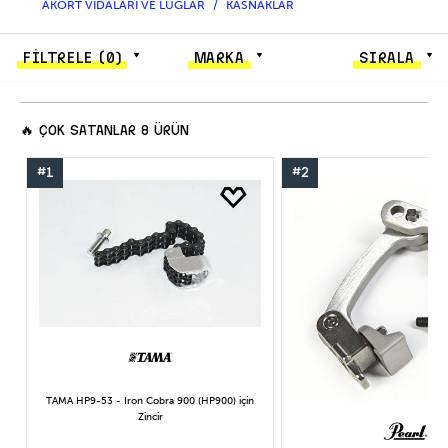
AKORT VİDALARI VE LUGLAR
KASNAKLAR
FİLTRELE
(0)
MARKA
SIRALA
🔥
ÇOK SATANLAR
8 ÜRÜN
#1
#2
TAMA HP9-53 - Iron Cobra 900 (HP900) için
Zincir