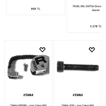
PEARL DRL-300TSA Direct Driv
860 TL
Aparatı
5.270 TL
TAMA HP95RN - Iron Cobra 900
TAMA L630 - Iron Cobra 900