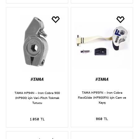
TAMA HP95FN - Iron Cobra
TAMA HP94N - Iron Cobra 900
FlexiGlide (HP900FN) için Cam ve
(HP900) için Vari-Pitch Tokmak
Kayış
Tutucu
860 TL
1.050 TL