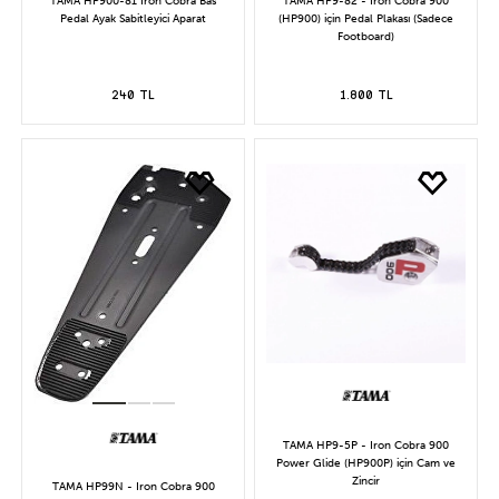
TAMA HP900-81 Iron Cobra Bas
TAMA HP9-82 - Iron Cobra 900
Pedal Ayak Sabitleyici Aparat
(HP900) için Pedal Plakası (Sadece
Footboard)
240 TL
1.800 TL
TAMA HP9-5P - Iron Cobra 900
Power Glide (HP900P) için Cam ve
Zincir
TAMA HP99N - Iron Cobra 900