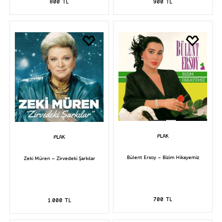
800 TL
900 TL
Bülent Ersoy – Bizim Hikayemiz
Zeki Müren – Zirvedeki Şarkılar
700 TL
1.000 TL