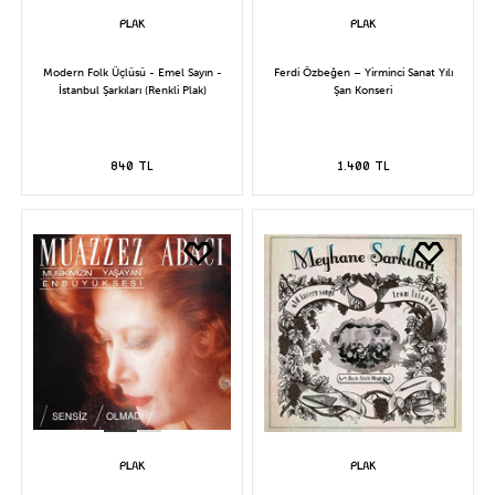
Modern Folk Üçlüsü - Emel Sayın -
Ferdi Özbeğen – Yirminci Sanat Yılı
İstanbul Şarkıları (Renkli Plak)
Şan Konseri
840 TL
1.400 TL