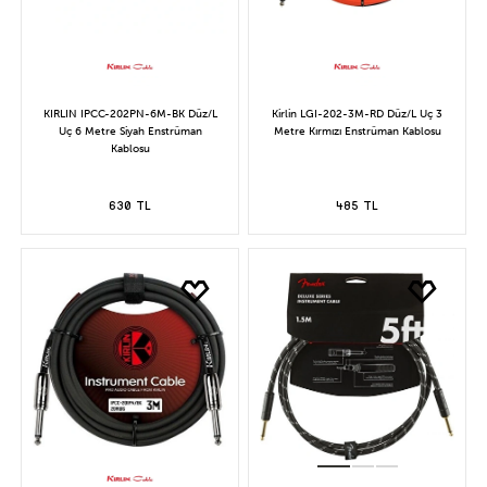
KIRLIN IPCC-202PN-6M-BK Düz/L
Kirlin LGI-202-3M-RD Düz/L Uç 3
Uç 6 Metre Siyah Enstrüman
Metre Kırmızı Enstrüman Kablosu
Kablosu
630 TL
485 TL