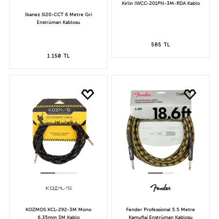
Kirlin IWCC-201PN-3M-RDA Kablo
Ibanez SI20-CCT 6 Metre Gri
Enstrüman Kablosu
585 TL
1.150 TL
KOZMOS KCL-292-3M Mono
Fender Professional 5.5 Metre
6.35mm 3M Kablo
Kamuflaj Enstrüman Kablosu