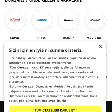
DÜNYANIN ÖNDE GELEN MARKALARI
KAWAI
BOSS
IBANEZ
MARSHALL
×
98 Ürün
229 Ürün
919 Ürün
147 Ürün
Sizin için en iyisini sunmak isteriz.
Size daha iyi, daha hızlı ve ilgi alanlarınıza uygun bir deneyim
sunabilmek için çerezlerden faydalanıyoruz.
“Tüm Çerezleri Kabul Et” seçeneğiyle, site performansını
%100 MEMNUNİYET SÖZÜ
geliştirmek, tercihlerinizi hatırlamak ve ilginizi çekebilecek
Alışverişiniz sırasında ya da sonrasında koşulsuz mutluluğunuz için yanınızdayız.
içerikleri sunmak amacıyla çerezleri kullanmamıza izin vermiş
Her ne sebeple olursa olsun 15 gün boyunca iade ve değişim garantisi Zuhal
olursunuz.
Müzik güvencesinde.
“Zorunlu Çerezler Dışındakileri Reddet” ile yalnızca sitenin
çalışması için zorunlu olan çerezleri kabul etmiş olursunuz.
Dilerseniz çerez kullanımını tamamen reddedebilirsiniz. Daha
detaylı bilgi almak için
inceleyebilirsiniz.
TÜM ÇEREZLERİ KABUL ET