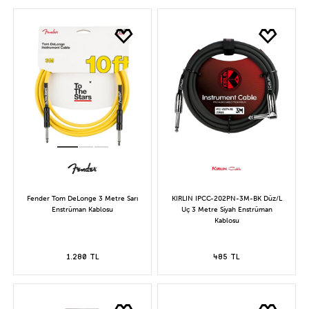
Fender Tom DeLonge 3 Metre Sarı
KIRLIN IPCC-202PN-3M-BK Düz/L
Enstrüman Kablosu
Uç 3 Metre Siyah Enstrüman
Kablosu
1.280 TL
485 TL