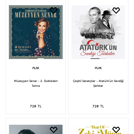
Müzeyyen Senar - 2. Dubleden
Çeşitli Sanatçılar - Atatürk'ün Sevdiği
Sonra
Şarkılar
720 TL
720 TL