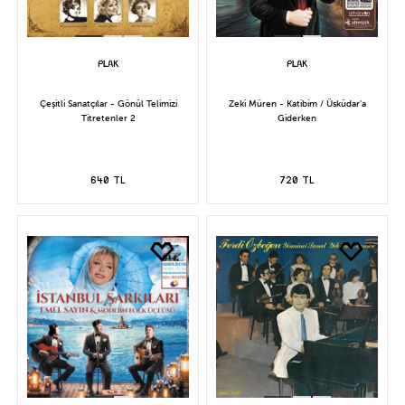
Çeşitli Sanatçılar - Gönül Telimizi
Zeki Müren - Katibim / Üsküdar'a
Titretenler 2
Giderken
640 TL
720 TL