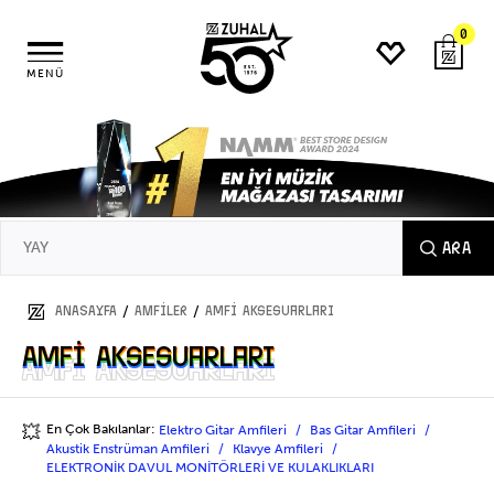
0
MENÜ
ARA
/
/
ANASAYFA
AMFİLER
Amfi Aksesuarları
Amfi Aksesuarları
Amfi Aksesuarları
En Çok Bakılanlar:
Elektro Gitar Amfileri
Bas Gitar Amfileri
💥
Akustik Enstrüman Amfileri
Klavye Amfileri
ELEKTRONİK DAVUL MONİTÖRLERİ VE KULAKLIKLARI