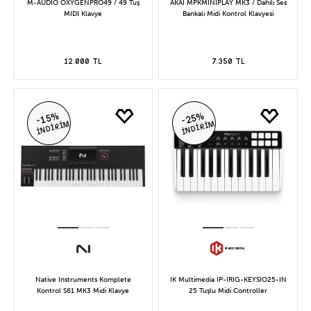
M-AUDIO OXYGENPRO49 / 49 Tuş
AKAI MPKMINIPLAY MK3 / Dahili Ses
MIDI Klavye
Bankalı Midi Kontrol Klavyesi
12.000 TL
7.350 TL
-15%
-25%
İNDİRİM
İNDİRİM
Native Instruments Komplete
IK Multimedia IP-IRIG-KEYSIO25-IN
Kontrol S61 MK3 Midi Klavye
25 Tuşlu Midi Controller