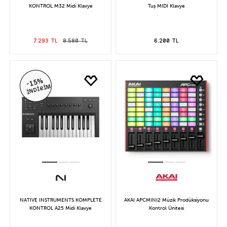
KONTROL M32 Midi Klavye
Tuş MIDI Klavye
7.293 TL
8.580 TL
6.200 TL
-15%
İNDİRİM
NATIVE INSTRUMENTS KOMPLETE
AKAI APCMINI2 Müzik Prodüksiyonu
KONTROL A25 Midi Klavye
Kontrol Ünitesi