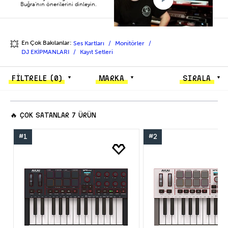
Buğra’nın önerilerini dinleyin.
En Çok Bakılanlar:
Ses Kartları
Monitörler
💥
DJ EKİPMANLARI
Kayıt Setleri
FİLTRELE
(0)
MARKA
SIRALA
🔥
ÇOK SATANLAR
7 ÜRÜN
#1
#2