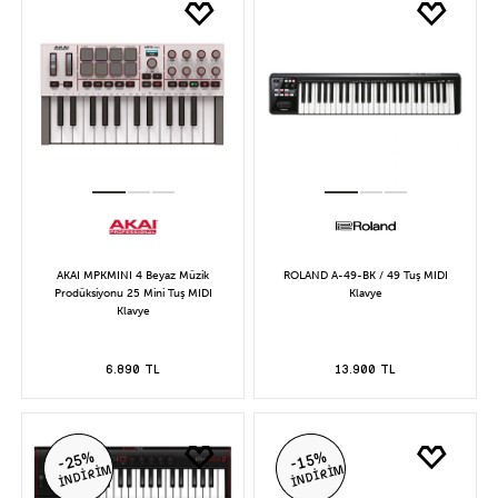
AKAI MPKMINI 4 Beyaz Müzik
ROLAND A-49-BK / 49 Tuş MIDI
Prodüksiyonu 25 Mini Tuş MIDI
Klavye
Klavye
6.890 TL
13.900 TL
-25%
-15%
İNDİRİM
İNDİRİM