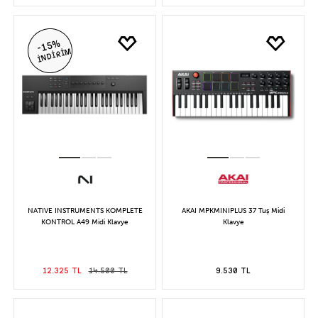
-15%
İNDİRİM
NATIVE INSTRUMENTS KOMPLETE
AKAI MPKMINIPLUS 37 Tuş Midi
KONTROL A49 Midi Klavye
Klavye
12.325 TL
14.500 TL
9.530 TL