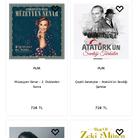
Müzeyyen Senar - 2. Dubleden
Çeşitli Sanatçılar - Atatürk'ün Sevdiği
Sonra
Şarkılar
720 TL
720 TL