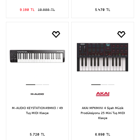
9.180 TL
10.800 TL
5.470 TL
M-AUDIO KEYSTATION49MK3 / 49
AKAI MPKMINI 4 Siyah Müzik
Tuş MIDI Klavye
Prodüksiyonu 25 Mini Tuş MIDI
Klavye
5.720 TL
6.890 TL