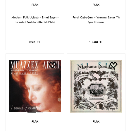
Modern Folk Üçlüsü - Emel Sayın -
Ferdi Özbeğen – Yirminci Sanat Yılı
İstanbul Şarkıları (Renkli Plak)
Şan Konseri
840 TL
1.400 TL