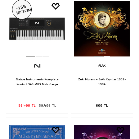
-15%
İNDİRİM
Native Instruments Komplete
Zeki Müren – Saklı Kayıtlar 1952-
Kontrol S49 MK3 Midi Klavye
1984
50.490 TL
59.400 TL
600 TL