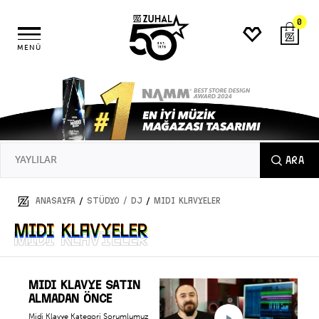
0
MENÜ
ARA
/
/
ANASAYFA
STÜDYO / DJ
MIDI Klavyeler
MIDI Klavyeler
MIDI Klavyeler
MIDI KLAVYE SATIN
ALMADAN ÖNCE
Midi Klavye Kategori Sorumlumuz