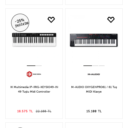
-25%
İNDİRİM
IK Multimedia IP-IRIG-KEYSIO49-IN
M-AUDIO OXYGENPRO61 / 61 Tuş
49 Tuşlu Midi Controller
MIDI Klavye
16.575 TL
22.100 TL
15.100 TL