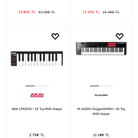
57.035 TL
67.100 TL
11.475 TL
15.300 TL
AKAI LPK25V2 / 25 Tuş MIDI Klavye
M-AUDIO Oxygen61MKV / 61 Tuş
MIDI Klavye
2.790 TL
11.100 TL