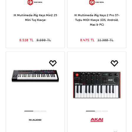
IK Multimedia iRig Keys Min2 25
IK Multimedia iRig Keys 2 Pro 37-
Mini Tuş Klavye
Tuşlu MIDI Klavye (iOS, Android,
Mac & PC)
6.510 TL
8.680 TL
8.475 TL
11.300 TL