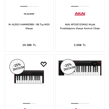
M-AUDIO HAMMER88 / 88 Tuş MIDI
AKAI APCKEY25MK2 Müzik
Klavye
Prodüksiyonu Klavye Kontrol Cihazı
29.300 TL
5.680 TL
-25%
-25%
İNDİRİM
İNDİRİM