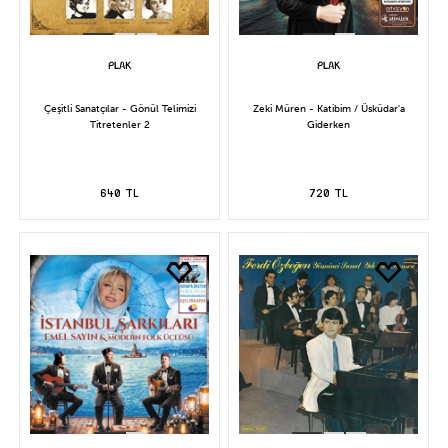
Çeşitli Sanatçılar - Gönül Telimizi
Zeki Müren - Katibim / Üsküdar'a
Titretenler 2
Giderken
640 TL
720 TL