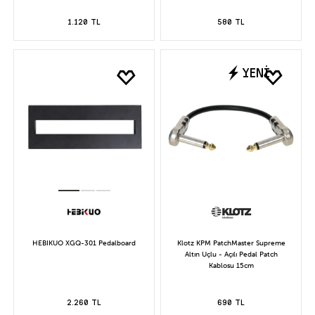
1.120 TL
580 TL
YENİ
HEBIKUO XGQ-301 Pedalboard
Klotz KPM PatchMaster Supreme
Altın Uçlu - Açılı Pedal Patch
Kablosu 15cm
2.260 TL
690 TL