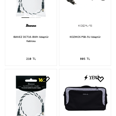
IBANEZ DCT16-BWH Adaptör
KOZMOS PSB-5U Adaptör
Kablosu
210 TL
805 TL
YENİ