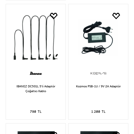
IBANEZ DC501L 5'li Adaptör
Kozmos PSB-1U / 9V 2A Adaptör
Çoğaltıcı Kablo
790 TL
1.200 TL