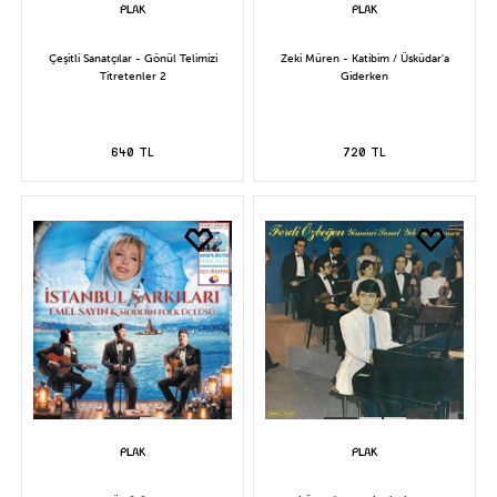
Çeşitli Sanatçılar - Gönül Telimizi
Zeki Müren - Katibim / Üsküdar'a
Titretenler 2
Giderken
640 TL
720 TL