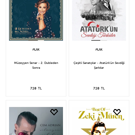
Müzeyyen Senar - 2. Dubleden
Çeşitli Sanatçılar - Atatürk'ün Sevdiği
Sonra
Şarkılar
720 TL
720 TL