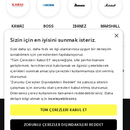
KAWAI
BOSS
IBANEZ
MARSHALL
×
98 Ürün
229 Ürün
917 Ürün
147 Ürün
Sizin için en iyisini sunmak isteriz.
Size daha iyi, daha hızlı ve ilgi alanlarınıza uygun bir deneyim
sunabilmek için çerezlerden faydalanıyoruz.
“Tüm Çerezleri Kabul Et” seçeneğiyle, site performansını
%100 MEMNUNİYET SÖZÜ
geliştirmek, tercihlerinizi hatırlamak ve ilginizi çekebilecek
Alışverişiniz sırasında ya da sonrasında koşulsuz mutluluğunuz için yanınızdayız.
içerikleri sunmak amacıyla çerezleri kullanmamıza izin vermiş
Her ne sebeple olursa olsun 15 gün boyunca iade ve değişim garantisi Zuhal
olursunuz.
Müzik güvencesinde.
“Zorunlu Çerezler Dışındakileri Reddet” ile yalnızca sitenin
çalışması için zorunlu olan çerezleri kabul etmiş olursunuz.
Dilerseniz çerez kullanımını tamamen reddedebilirsiniz. Daha
detaylı bilgi almak için
inceleyebilirsiniz.
TÜM ÇEREZLERİ KABUL ET
ZORUNLU ÇEREZLER DIŞINDAKILERI REDDET
Galipdede Cad. No: 33 Tünel / Beyoğlu / İSTANBUL