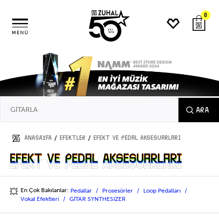
0
MENÜ
ARA
/
/
ANASAYFA
EFEKTLER
Efekt ve Pedal Aksesuarları
Efekt ve Pedal Aksesuarları
Efekt ve Pedal Aksesuarları
En Çok Bakılanlar:
Pedallar
Prosesörler
Loop Pedalları
💥
Vokal Efektleri
GİTAR SYNTHESIZER