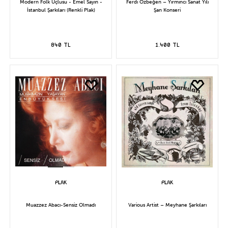
Modern Folk Üçlüsü - Emel Sayın -
Ferdi Özbeğen – Yirminci Sanat Yılı
İstanbul Şarkıları (Renkli Plak)
Şan Konseri
840 TL
1.400 TL
Muazzez Abacı-Sensiz Olmadı
Various Artist – Meyhane Şarkıları