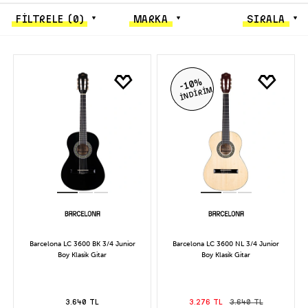
FİLTRELE
(0)
MARKA
SIRALA
-10%
İNDİRİM
Barcelona LC 3600 BK 3/4 Junior
Barcelona LC 3600 NL 3/4 Junior
Boy Klasik Gitar
Boy Klasik Gitar
3.640 TL
3.276 TL
3.640 TL