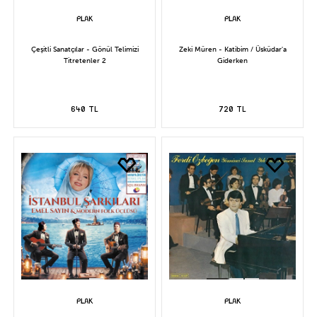
Çeşitli Sanatçılar - Gönül Telimizi
Zeki Müren - Katibim / Üsküdar'a
Titretenler 2
Giderken
640 TL
720 TL