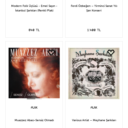
Modern Folk Üçlüsü - Emel Sayın -
Ferdi Özbeğen – Yirminci Sanat Yılı
İstanbul Şarkıları (Renkli Plak)
Şan Konseri
840 TL
1.400 TL
Muazzez Abacı-Sensiz Olmadı
Various Artist – Meyhane Şarkıları