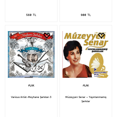
560 TL
900 TL
Various Artist-Meyhane Şarkıları 3
Müzeyyen Senar – Yayınlanmamış
Şarkılar