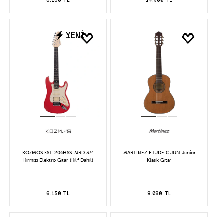
YENİ
KOZMOS KST-206HSS-MRD 3/4
MARTINEZ ETUDE C JUN Junior
Kırmızı Elektro Gitar (Kılıf Dahil)
Klasik Gitar
6.150 TL
9.080 TL