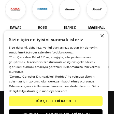
KAWAI
BOSS
IBANEZ
MARSHALL
×
98 Ürün
229 Ürün
918 Ürün
148 Ürün
Sizin için en iyisini sunmak isteriz.
Size daha iyi, daha hızlı ve ilgi alanlarınıza uygun bir deneyim
sunabilmek için çerezlerden faydalanıyoruz.
“Tüm Çerezleri Kabul Et” seçeneğiyle, site performansını
%100 MEMNUNİYET SÖZÜ
geliştirmek, tercihlerinizi hatırlamak ve ilginizi çekebilecek
Alışverişiniz sırasında ya da sonrasında koşulsuz mutluluğunuz için yanınızdayız.
içerikleri sunmak amacıyla çerezleri kullanmamıza izin vermiş
Her ne sebeple olursa olsun 15 gün boyunca iade ve değişim garantisi Zuhal
olursunuz.
Müzik güvencesinde.
“Zorunlu Çerezler Dışındakileri Reddet” ile yalnızca sitenin
çalışması için zorunlu olan çerezleri kabul etmiş olursunuz.
Dilerseniz çerez kullanımını tamamen reddedebilirsiniz. Daha
detaylı bilgi almak için
inceleyebilirsiniz.
TÜM ÇEREZLERİ KABUL ET