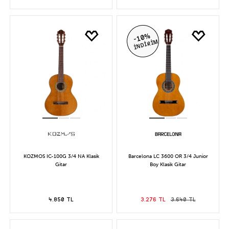
-10%
İNDİRİM
KOZMOS IC-100G 3/4 NA Klasik
Barcelona LC 3600 OR 3/4 Junior
Gitar
Boy Klasik Gitar
4.850 TL
3.276 TL
3.640 TL