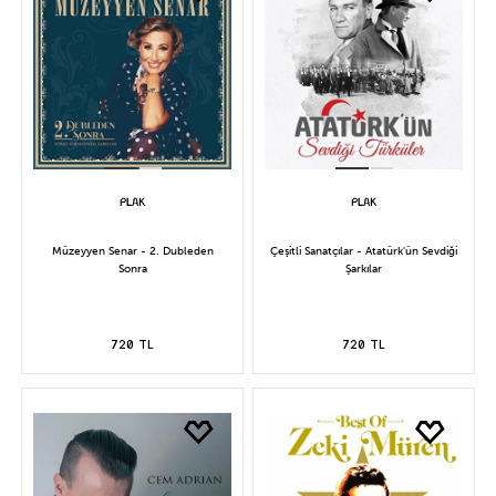
Müzeyyen Senar - 2. Dubleden
Çeşitli Sanatçılar - Atatürk'ün Sevdiği
Sonra
Şarkılar
720 TL
720 TL