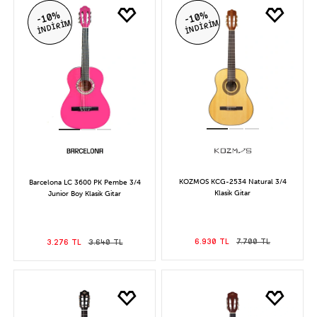
-10%
-10%
İNDİRİM
İNDİRİM
KOZMOS KCG-2534 Natural 3/4
Barcelona LC 3600 PK Pembe 3/4
Klasik Gitar
Junior Boy Klasik Gitar
6.930 TL
7.700 TL
3.276 TL
3.640 TL