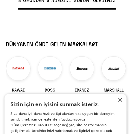
5 ÜRÜNDEN 5 ADEDİNİ GÖRÜNTÜLEDİNİZ
DÜNYANIN ÖNDE GELEN MARKALARI
KAWAI
BOSS
IBANEZ
MARSHALL
×
98 Ürün
229 Ürün
919 Ürün
147 Ürün
Sizin için en iyisini sunmak isteriz.
Size daha iyi, daha hızlı ve ilgi alanlarınıza uygun bir deneyim
sunabilmek için çerezlerden faydalanıyoruz.
“Tüm Çerezleri Kabul Et” seçeneğiyle, site performansını
%100 MEMNUNİYET SÖZÜ
geliştirmek, tercihlerinizi hatırlamak ve ilginizi çekebilecek