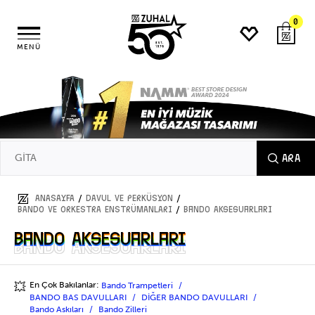
0
MENÜ
ARA
/
/
ANASAYFA
DAVUL ve PERKÜSYON
/
BANDO VE ORKESTRA ENSTRÜMANLARI
Bando Aksesuarları
Bando Aksesuarları
Bando Aksesuarları
En Çok Bakılanlar:
Bando Trampetleri
💥
BANDO BAS DAVULLARI
DİĞER BANDO DAVULLARI
Bando Askıları
Bando Zilleri