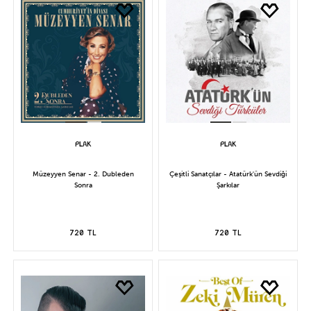
Müzeyyen Senar - 2. Dubleden
Çeşitli Sanatçılar - Atatürk'ün Sevdiği
Sonra
Şarkılar
720 TL
720 TL