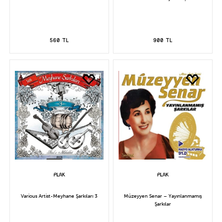
560 TL
900 TL
Various Artist-Meyhane Şarkıları 3
Müzeyyen Senar – Yayınlanmamış
Şarkılar