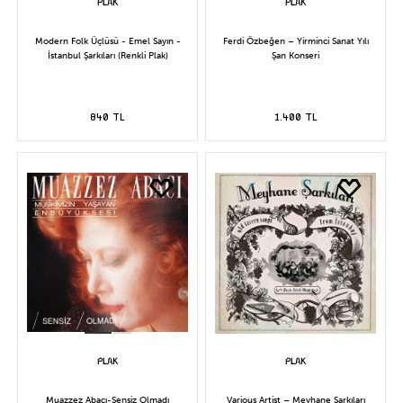
Modern Folk Üçlüsü - Emel Sayın -
Ferdi Özbeğen – Yirminci Sanat Yılı
İstanbul Şarkıları (Renkli Plak)
Şan Konseri
840 TL
1.400 TL
Muazzez Abacı-Sensiz Olmadı
Various Artist – Meyhane Şarkıları