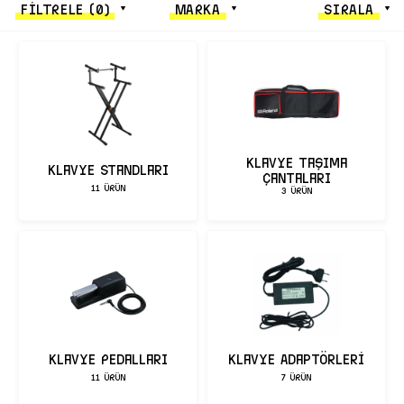
FİLTRELE
(0)
MARKA
SIRALA
Klavye Taşıma
Klavye Standları
Çantaları
11 ÜRÜN
3 ÜRÜN
Klavye Pedalları
Klavye Adaptörleri
11 ÜRÜN
7 ÜRÜN