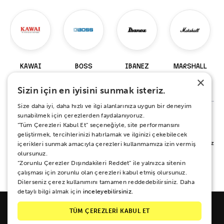
KAWAI
BOSS
IBANEZ
MARSHALL
×
98 Ürün
229 Ürün
919 Ürün
147 Ürün
Sizin için en iyisini sunmak isteriz.
Size daha iyi, daha hızlı ve ilgi alanlarınıza uygun bir deneyim
sunabilmek için çerezlerden faydalanıyoruz.
“Tüm Çerezleri Kabul Et” seçeneğiyle, site performansını
%100 MEMNUNİYET SÖZÜ
geliştirmek, tercihlerinizi hatırlamak ve ilginizi çekebilecek
Alışverişiniz sırasında ya da sonrasında koşulsuz mutluluğunuz için yanınızdayız.
içerikleri sunmak amacıyla çerezleri kullanmamıza izin vermiş
Her ne sebeple olursa olsun 15 gün boyunca iade ve değişim garantisi Zuhal
olursunuz.
Müzik güvencesinde.
“Zorunlu Çerezler Dışındakileri Reddet” ile yalnızca sitenin
çalışması için zorunlu olan çerezleri kabul etmiş olursunuz.
Dilerseniz çerez kullanımını tamamen reddedebilirsiniz. Daha
detaylı bilgi almak için
inceleyebilirsiniz.
TÜM ÇEREZLERİ KABUL ET