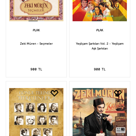
Zeki Müren - Seçmeler
Yeşilçam Şarkıları Vol. 2 - Yeşilçam
Aşk Şarkıları
900 TL
900 TL