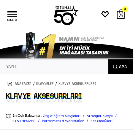
0
MENÜ
ARA
/
/
ANASAYFA
KLAVYELER
Klavye Aksesuarları
Klavye Aksesuarları
Klavye Aksesuarları
En Çok Bakılanlar:
Org & Eğitim Klavyeleri
Arranger Klavye
💥
SYNTHESIZER
Performans & Workstation
Ses Modülleri