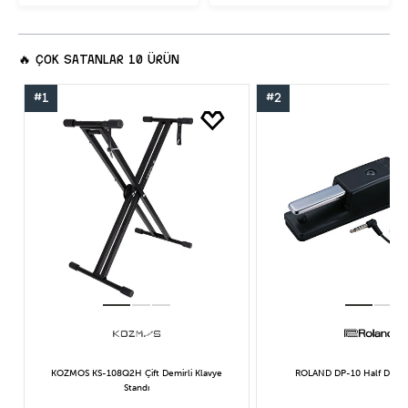
🔥
ÇOK SATANLAR
10 ÜRÜN
#1
#2
KOZMOS KS-108Q2H Çift Demirli Klavye
ROLAND DP-10 Half Damp
Standı