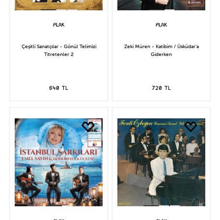
Çeşitli Sanatçılar - Gönül Telimizi
Zeki Müren - Katibim / Üsküdar'a
Titretenler 2
Giderken
640 TL
720 TL