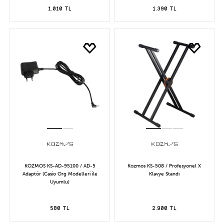
1.010 TL
1.390 TL
KOZMOS KS-AD-95100 / AD-5
Kozmos KS-508 / Profesyonel X
Adaptör (Casio Org Modelleri ile
Klavye Standı
Uyumlu)
580 TL
2.900 TL