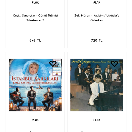
Çeşitli Sanatçılar - Gönül Telimizi
Zeki Müren - Katibim / Üsküdar'a
Titretenler 2
Giderken
640 TL
720 TL