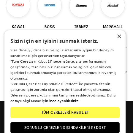
KAWAI
BOSS
IBANEZ
MARSHALL
×
98 Ürün
229 Ürün
919 Ürün
147 Ürün
Sizin için en iyisini sunmak isteriz.
Size daha iyi, daha hızlı ve ilgi alanlarınıza uygun bir deneyim
sunabilmek için çerezlerden faydalanıyoruz.
“Tüm Çerezleri Kabul Et” seçeneğiyle, site performansını
%100 MEMNUNİYET SÖZÜ
geliştirmek, tercihlerinizi hatırlamak ve ilginizi çekebilecek
Alışverişiniz sırasında ya da sonrasında koşulsuz mutluluğunuz için yanınızdayız.
içerikleri sunmak amacıyla çerezleri kullanmamıza izin vermiş
Her ne sebeple olursa olsun 15 gün boyunca iade ve değişim garantisi Zuhal
olursunuz.
Müzik güvencesinde.
“Zorunlu Çerezler Dışındakileri Reddet” ile yalnızca sitenin
çalışması için zorunlu olan çerezleri kabul etmiş olursunuz.
Dilerseniz çerez kullanımını tamamen reddedebilirsiniz. Daha
detaylı bilgi almak için
inceleyebilirsiniz.
TÜM ÇEREZLERİ KABUL ET
ZORUNLU ÇEREZLER DIŞINDAKILERI REDDET
Galipdede Cad. No: 33 Tünel / Beyoğlu / İSTANBUL