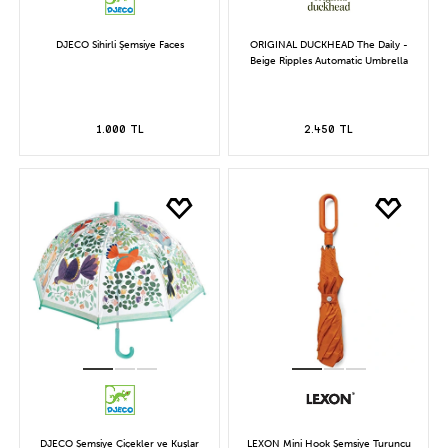
DJECO Sihirli Şemsiye Faces
ORIGINAL DUCKHEAD The Daily -
Beige Ripples Automatic Umbrella
1.000 TL
2.450 TL
DJECO Şemsiye Çiçekler ve Kuşlar
LEXON Mini Hook Şemsiye Turuncu