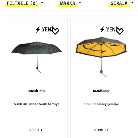
FİLTRELE
(0)
MARKA
SIRALA
YENİ
YENİ
SUCK UK Hıdden Skulls Şemsiye
SUCK UK Smiley Şemsiye
2.999 TL
2.999 TL