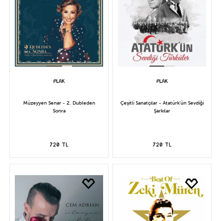
Müzeyyen Senar - 2. Dubleden
Çeşitli Sanatçılar - Atatürk'ün Sevdiği
Sonra
Şarkılar
720 TL
720 TL