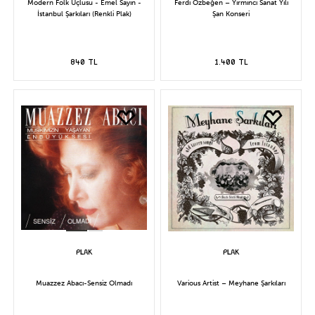
Modern Folk Üçlüsü - Emel Sayın -
Ferdi Özbeğen – Yirminci Sanat Yılı
İstanbul Şarkıları (Renkli Plak)
Şan Konseri
840 TL
1.400 TL
Muazzez Abacı-Sensiz Olmadı
Various Artist – Meyhane Şarkıları