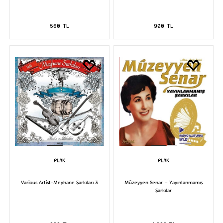
560 TL
900 TL
Various Artist-Meyhane Şarkıları 3
Müzeyyen Senar – Yayınlanmamış
Şarkılar