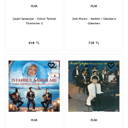
Çeşitli Sanatçılar - Gönül Telimizi
Zeki Müren - Katibim / Üsküdar'a
Titretenler 2
Giderken
640 TL
720 TL