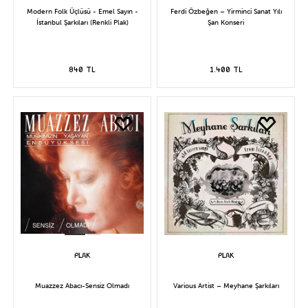
Modern Folk Üçlüsü - Emel Sayın -
Ferdi Özbeğen – Yirminci Sanat Yılı
İstanbul Şarkıları (Renkli Plak)
Şan Konseri
840 TL
1.400 TL
Muazzez Abacı-Sensiz Olmadı
Various Artist – Meyhane Şarkıları