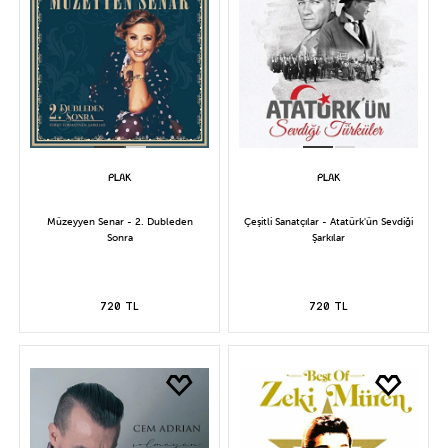
Müzeyyen Senar - 2. Dubleden
Çeşitli Sanatçılar - Atatürk'ün Sevdiği
Sonra
Şarkılar
720 TL
720 TL