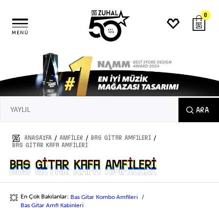
0
MENÜ
ARA
/
/
/
ANASAYFA
AMFİLER
Bas Gitar Amfileri
Bas Gitar Kafa Amfileri
Bas Gitar Kafa Amfileri
Bas Gitar Kafa Amfileri
En Çok Bakılanlar:
Bas Gitar Kombo Amfileri
💥
Bas Gitar Amfi Kabinleri