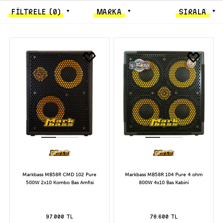
FİLTRELE
(0)
MARKA
SIRALA
Markbass MB58R CMD 102 Pure
Markbass MB58R 104 Pure 4 ohm
500W 2x10 Kombo Bas Amfisi
800W 4x10 Bas Kabini
97.000 TL
78.600 TL