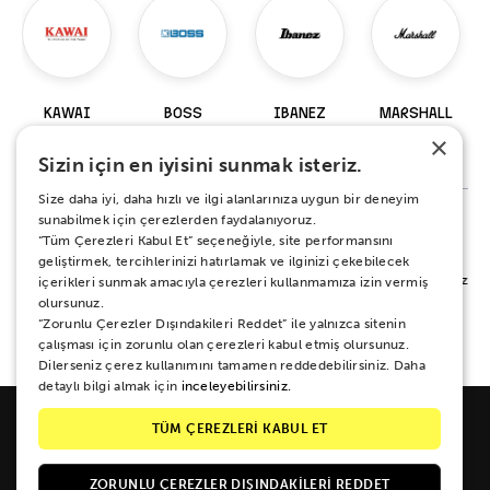
KAWAI
BOSS
IBANEZ
MARSHALL
×
98 Ürün
229 Ürün
919 Ürün
147 Ürün
Sizin için en iyisini sunmak isteriz.
Size daha iyi, daha hızlı ve ilgi alanlarınıza uygun bir deneyim
sunabilmek için çerezlerden faydalanıyoruz.
“Tüm Çerezleri Kabul Et” seçeneğiyle, site performansını
%100 MEMNUNİYET SÖZÜ
geliştirmek, tercihlerinizi hatırlamak ve ilginizi çekebilecek
Alışverişiniz sırasında ya da sonrasında koşulsuz mutluluğunuz için yanınızdayız.
içerikleri sunmak amacıyla çerezleri kullanmamıza izin vermiş
Her ne sebeple olursa olsun 15 gün boyunca iade ve değişim garantisi Zuhal
olursunuz.
Müzik güvencesinde.
“Zorunlu Çerezler Dışındakileri Reddet” ile yalnızca sitenin
çalışması için zorunlu olan çerezleri kabul etmiş olursunuz.
Dilerseniz çerez kullanımını tamamen reddedebilirsiniz. Daha
detaylı bilgi almak için
inceleyebilirsiniz.
TÜM ÇEREZLERİ KABUL ET
ZORUNLU ÇEREZLER DIŞINDAKILERI REDDET