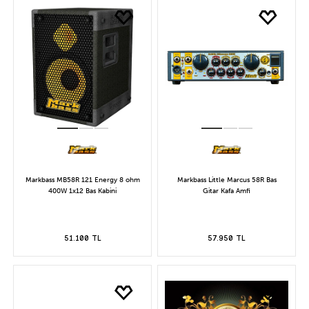
Markbass MB58R 121 Energy 8 ohm
Markbass Little Marcus 58R Bas
400W 1x12 Bas Kabini
Gitar Kafa Amfi
51.100 TL
57.950 TL